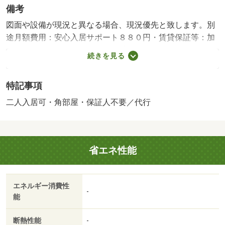
備考
図面や設備が現況と異なる場合、現況優先と致します。別
途月額費用：安心入居サポート８８０円・賃貸保証等：加
入要（ＪＲＡＧ 初回保証会社委託料、月額総家賃の５
続きを見る
０％（最低２．５万円）。更新保証料毎年１万円。）・他
交通手段：ＪＲ紀勢本線和歌山市駅バス１５分狐島宮前停
特記事項
歩３分・東松江駅徒歩９分の駅近☆敷金礼金０円で初期費
用を抑えたい方にオススメ！ 角部屋・南西向きの３ＤＫ♪
二人入居可・角部屋・保証人不要／代行
光回線対応です！ コンビニ徒歩圏内★ 和歌山市のお部
屋探しは『賃貸住宅センター』にお任せ下さい！
省エネ性能
エネルギー消費性
-
能
断熱性能
-