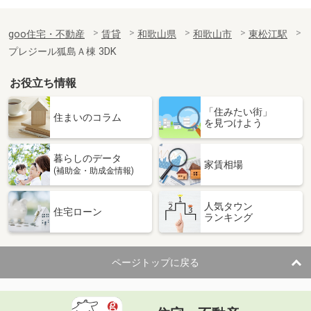
goo住宅・不動産
賃貸
和歌山県
和歌山市
東松江駅
プレジール狐島Ａ棟 3DK
お役立ち情報
「住みたい街」
住まいのコラム
を見つけよう
暮らしのデータ
家賃相場
(補助金・助成金情報)
人気タウン
住宅ローン
ランキング
ページトップに戻る