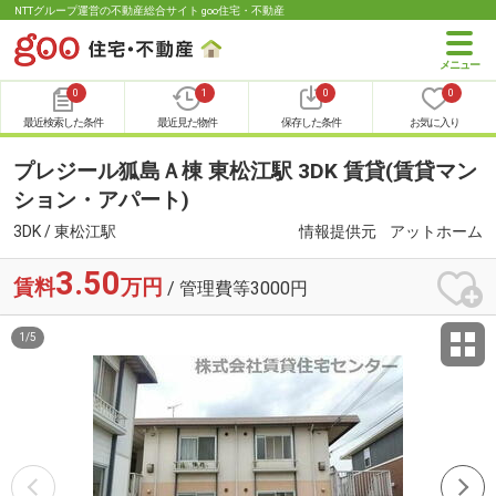
NTTグループ運営の不動産総合サイト goo住宅・不動産
0
1
0
0
最近検索した条件
最近見た物件
保存した条件
お気に入り
プレジール狐島Ａ棟 東松江駅 3DK 賃貸(賃貸マン
ション・アパート)
3DK / 東松江駅
情報提供元
アットホーム
3.50
賃料
万円
/ 管理費等3000円
1
/
5