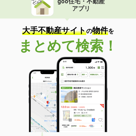
goo住宅・不動産
アプリ
大手不動産サイト
物件
の
を
まとめて検索！