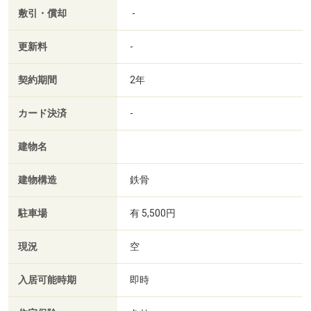
敷引・償却
-
更新料
-
契約期間
2年
カード決済
-
建物名
建物構造
鉄骨
駐車場
有 5,500円
現況
空
入居可能時期
即時