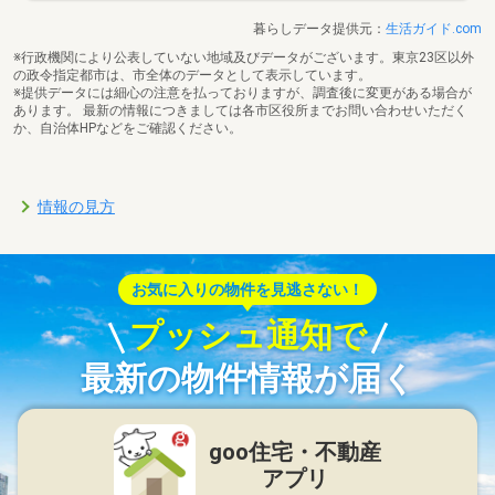
暮らしデータ提供元：
生活ガイド.com
※行政機関により公表していない地域及びデータがございます。東京23区以外
の政令指定都市は、市全体のデータとして表示しています。
※提供データには細心の注意を払っておりますが、調査後に変更がある場合が
あります。 最新の情報につきましては各市区役所までお問い合わせいただく
か、自治体HPなどをご確認ください。
情報の見方
お気に入りの物件を見逃さない！
プッシュ通知で
最新の物件情報が届く
goo住宅・不動産
アプリ