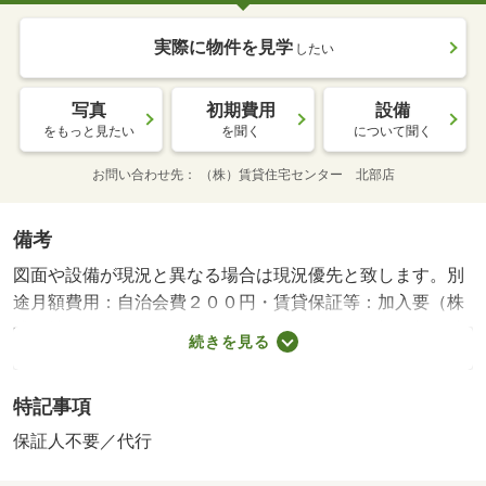
実際に物件を見学
したい
写真
初期費用
設備
をもっと見たい
を聞く
について聞く
お問い合わせ先
（株）賃貸住宅センター 北部店
備考
図面や設備が現況と異なる場合は現況優先と致します。別
途月額費用：自治会費２００円・賃貸保証等：加入要（株
式会社ジャックス ホームメイト保証人代行初回契約時
続きを見る
１００００円、月額保証料賃料総額の１％）・インターネ
ット使用料不要♪ エアコン、照明器具完備で購入費節
特記事項
約！ 玄関錠はカードキータイプ採用★ 初期費用の交渉
は、賃貸住宅センターまで！！ お問い合わせやご相談は
保証人不要／代行
お気軽に☆・駐輪場：有・仲介手数料：１．１ヶ月/美装代