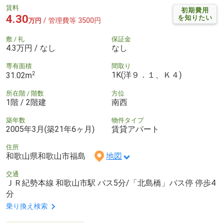
賃料
初期費用
4.30
を知りたい
/ 管理費等 3500円
万円
敷 / 礼
保証金
4.3万円 / なし
なし
専有面積
間取り
2
1K(洋９．１、Ｋ４)
31.02m
所在階 / 階数
方位
1階 / 2階建
南西
築年数
物件タイプ
2005年3月(築21年6ヶ月)
賃貸アパート
住所
和歌山県和歌山市福島
地図
交通
ＪＲ紀勢本線 和歌山市駅 バス5分/「北島橋」バス停 停歩4
分
乗り換え検索