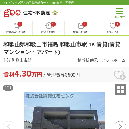
NTTグループ運営の不動産総合サイト goo住宅・不動産
0
1
0
0
最近検索した条件
最近見た物件
保存した条件
お気に入り
和歌山県和歌山市福島 和歌山市駅 1K 賃貸(賃貸
マンション・アパート)
1K / 和歌山市駅
情報提供元
アットホーム
4.30
賃料
万円
/ 管理費等3500円
1
/
16