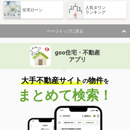
人気タウン
住宅ローン
ランキング
ページトップに戻る
goo住宅・不動産
アプリ
大手不動産サイト
物件
の
を
まとめて検索！