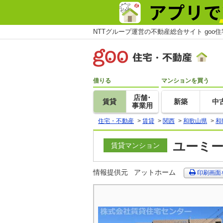
NTTグループ運営の不動産総合サイト goo
借りる
マンションを買う
店舗･
賃貸
新築
中
事業用
住宅・不動産
>
賃貸
>
関西
>
和歌山県
>
和
ユーミー
賃貸マンション
情報提供元
アットホーム
印刷画面