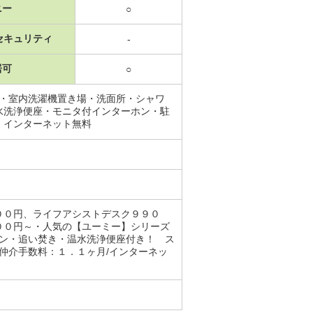
ニー
○
セキュリティ
-
居可
○
場・室内洗濯機置き場・洗面所・シャワ
水洗浄便座・モニタ付インターホン・駐
・インターネット無料
００円、ライフアシストデスク９９０
００円～・人気の【ユーミー】シリーズ
ホン・追い焚き・温水洗浄便座付き！ ス
仲介手数料：１．１ヶ月/インターネッ