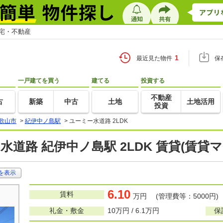
住宅・不動産
1
最近見た物件
保
一戸建てを買う
建てる
投資する
不動産
古
新築
中古
土地
土地活用
投資
歌山市
>
紀伊中ノ島駅
>
ユーミー水道路 2LDK
水道路 紀伊中ノ島駅 2LDK 賃貸(賃貸
を表示
6.10
賃料
万円 (管理費等：5000円)
礼金・敷金
10万円 / 6.1万円
保