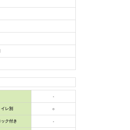
日
-
トイレ別
○
ロック付き
-