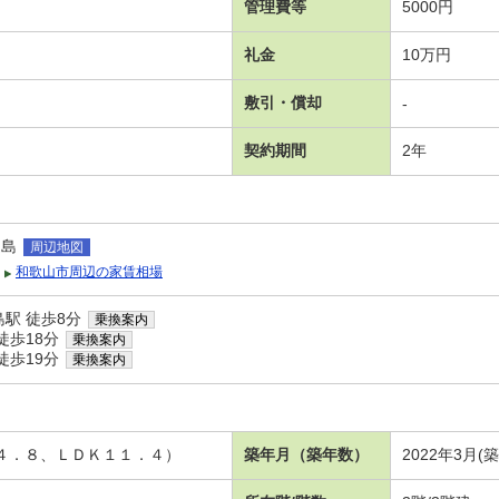
管理費等
5000円
礼金
10万円
敷引・償却
-
契約期間
2年
之島
周辺地図
和歌山市周辺の家賃相場
駅 徒歩8分
乗換案内
徒歩18分
乗換案内
徒歩19分
乗換案内
洋４．８、ＬＤＫ１１．４）
築年月（築年数）
2022年3月(