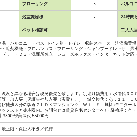
フローリング
バルコ
○
浴室乾燥機
24時間
-
ペット相談可
二人入
-
給湯・バルコニー・バス･トイレ別・トイレ・収納スペース・洗濯機置
子・追焚機能・プロパンガス・フローリング・シャンプードレッサ・温
ーゼット・ＣＳ・洗面所独立・シューズボックス・インターネット対応
が現況と異なる場合は現況優先と致します。別途月額費用：水道代３０
証等：加入要（保証会社加入要（実費）。）・鍵交換代：あり１１，０
島駅徒歩８分の駅近２ＬＤＫマンション☆ Ｗｉ－Ｆｉ無料♪モニター
ラックストア徒歩圏内。お問合せは賃貸住宅センターへ♪・駐輪場：有・
3300円/美装代 55000円
・最上階・保証人不要／代行