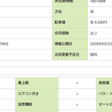
所在階/階数
3階/3階建
方位
南
駐車場
有 6,600円
住宅保険
あり
963]
情報公開日
2026年8月1
次回更新予定日
随時
最上階
角部屋
○
エアコン付き
バス・
○
追焚機能
オート
○