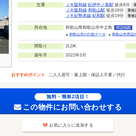
交通
ＪＲ阪和線
紀伊中ノ島駅
徒歩8分
ＪＲ阪和線
和歌山駅
徒歩18分
乗換
ＪＲ紀勢本線
紀和駅
徒歩19分
乗換
所在地
和歌山県和歌山市中之島
周辺地図
和歌山市の行政データ
和歌山市周辺
間取り
2LDK
築年月
2022年3月
おすすめポイント
二人入居可・最上階・保証人不要／代行
無料・簡単2項目！
この物件にお問い合わせする
お気に入りに追加する