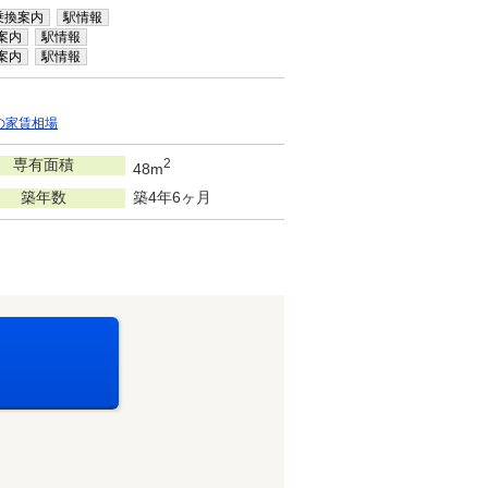
乗換案内
駅情報
案内
駅情報
案内
駅情報
の家賃相場
専有面積
2
48m
築年数
築4年6ヶ月