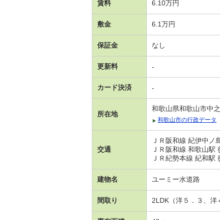
賃料
6.10万円
敷金
6.1万円
保証金
なし
更新料
-
カード決済
-
和歌山県和歌山市中
所在地
和歌山市の行政データ
ＪＲ阪和線 紀伊中ノ島
交通
ＪＲ阪和線 和歌山駅 
ＪＲ紀勢本線 紀和駅 
建物名
ユーミー水道路
間取り
2LDK（洋５．３、