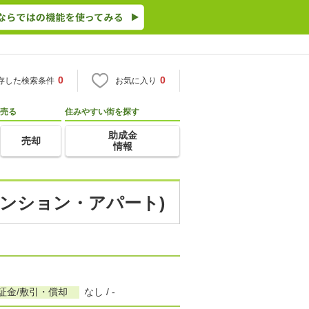
0
0
存した検索条件
お気に入り
売る
住みやすい街を探す
助成金
売却
情報
マンション・アパート)
証金/敷引・償却
なし / -