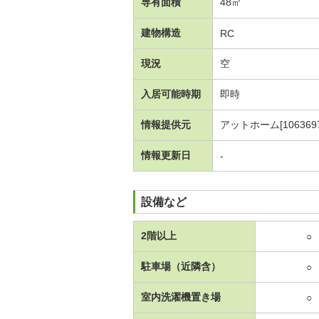
専有面積
48㎡
建物構造
RC
現況
空
入居可能時期
即時
情報提供元
アットホーム[1063697
情報更新日
-
設備など
2階以上
○
駐車場（近隣含）
○
室内洗濯機置き場
○