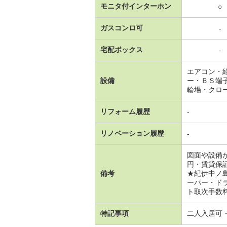
モニタ付インターホン
○
ガスコンロ可
-
宅配ボックス
-
エアコン・
設備
ー・ＢＳ端
輪場・クロ
リフォーム履歴
-
リノベーション履歴
-
図面や設備
円・賃貸保
備考
★紀伊中ノ
ーパー・ド
ト取次手数料 
特記事項
二人入居可