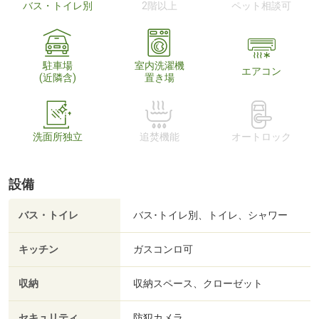
バス・トイレ別
2階以上
ペット相談可
駐車場
室内洗濯機
エアコン
(近隣含)
置き場
洗面所独立
追焚機能
オートロック
設備
バス・トイレ
バス･トイレ別、トイレ、シャワー
キッチン
ガスコンロ可
収納
収納スペース、クローゼット
セキュリティ
防犯カメラ