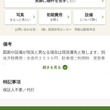
実際に物件を見学
したい
写真
初期費用
設備
をもっと見たい
を聞く
について聞く
お問い合わせ先
（株）賃貸住宅センター 和歌山駅前本店
備考
図面や設備が現況と異なる場合は現況優先と致します。別
途月額費用：水道代２５３０円。駐車場ご利用時、更新事
務手数料１，６５０円必要となります。・賃貸保証等：加
続きを見る
入要（オリコ住まいるアルファ※初回家賃総額５０％、月
額総額費用の１％／月）・鍵交換代：あり１１，０００円
特記事項
～・☆敷金・礼金０円☆ インターネット使用料不要♪
敷地内に防犯カメラ完備でセキュリティ面に配慮★ 和歌
保証人不要／代行
山市のお部屋探しは『賃貸住宅センター』にお任せ下さ
い！・駐輪場：有・仲介手数料：１．１ヶ月/更新事務手数
料 7700円/美装代 33000円