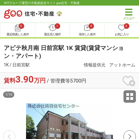
NTTグループ運営の不動産総合サイト goo住宅・不動産
0
1
0
0
最近検索した条件
最近見た物件
保存した条件
お気に入り
アビテ秋月南 日前宮駅 1K 賃貸(賃貸マンショ
ン・アパート)
1K / 日前宮駅
情報提供元
アットホーム
3.90
賃料
万円
/ 管理費等5700円
1
/
16