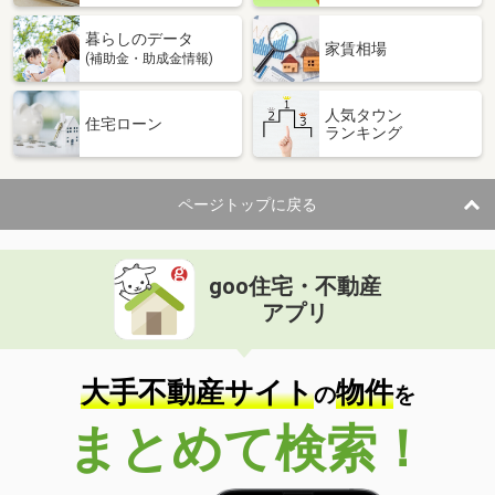
暮らしのデータ
家賃相場
(補助金・助成金情報)
人気タウン
住宅ローン
ランキング
ページトップに戻る
goo住宅・不動産
アプリ
大手不動産サイト
物件
の
を
まとめて検索！