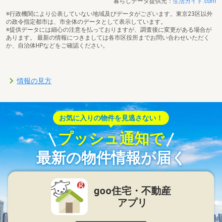
暮らしデータ提供元：
生活ガイド.com
※行政機関により公表していない地域及びデータがございます。東京23区以外
の政令指定都市は、市全体のデータとして表示しています。
※提供データには細心の注意を払っておりますが、調査後に変更がある場合が
あります。 最新の情報につきましては各市区役所までお問い合わせいただく
か、自治体HPなどをご確認ください。
情報の見方
お気に入りの物件を見逃さない！
プッシュ通知で
最新の物件情報が届く
goo住宅・不動産
アプリ