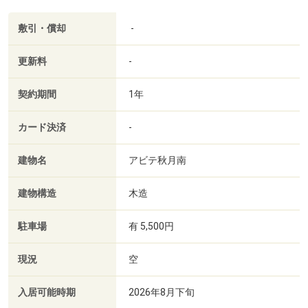
敷引・償却
-
更新料
-
契約期間
1年
カード決済
-
建物名
アビテ秋月南
建物構造
木造
駐車場
有 5,500円
現況
空
入居可能時期
2026年8月下旬