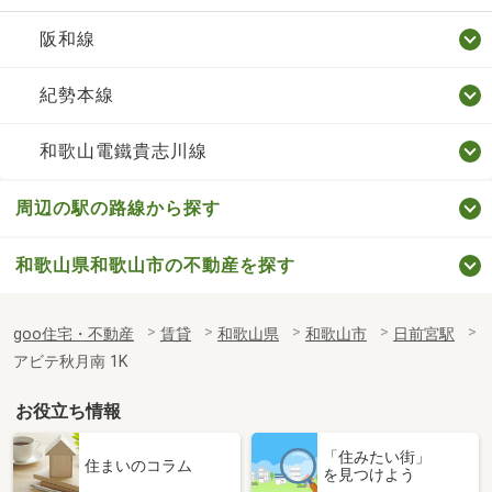
阪和線
紀勢本線
和歌山電鐵貴志川線
周辺の駅の路線から探す
和歌山県和歌山市の不動産を探す
goo住宅・不動産
賃貸
和歌山県
和歌山市
日前宮駅
アビテ秋月南 1K
お役立ち情報
「住みたい街」
住まいのコラム
を見つけよう