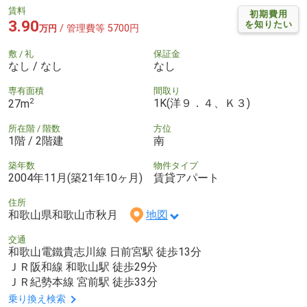
賃料
初期費用
3.90
を知りたい
/ 管理費等 5700円
万円
敷 / 礼
保証金
なし / なし
なし
専有面積
間取り
2
1K(洋９．４、Ｋ３)
27m
所在階 / 階数
方位
1階 / 2階建
南
築年数
物件タイプ
2004年11月(築21年10ヶ月)
賃貸アパート
住所
和歌山県和歌山市秋月
地図
交通
和歌山電鐵貴志川線 日前宮駅 徒歩13分
ＪＲ阪和線 和歌山駅 徒歩29分
ＪＲ紀勢本線 宮前駅 徒歩33分
乗り換え検索