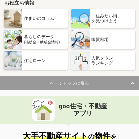
お役立ち情報
「住みたい街」
住まいのコラム
を見つけよう
暮らしのデータ
家賃相場
(補助金・助成金情報)
人気タウン
住宅ローン
ランキング
ページトップに戻る
goo住宅・不動産
アプリ
大手不動産サイト
物件
の
を