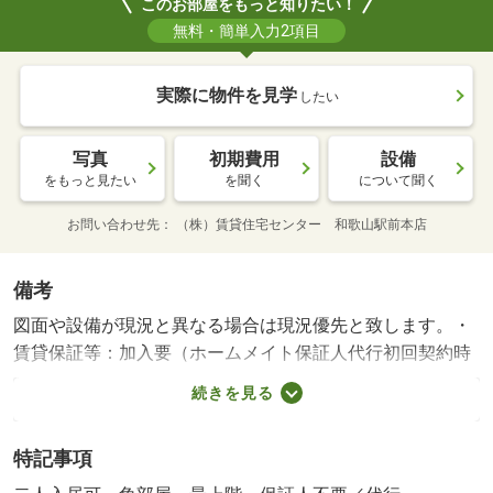
このお部屋をもっと知りたい！
無料・簡単入力2項目
実際に物件を見学
したい
写真
初期費用
設備
をもっと見たい
を聞く
について聞く
お問い合わせ先
（株）賃貸住宅センター 和歌山駅前本店
備考
図面や設備が現況と異なる場合は現況優先と致します。・
賃貸保証等：加入要（ホームメイト保証人代行初回契約時
１００００円、月額保証料賃料総額の１％）・インターネ
続きを見る
ット使用料不要♪ 人気の高い角部屋！リビングは１１．３
帖！ エアコン、照明器具完備で購入費節約★ 初期費用
特記事項
の交渉は、賃貸住宅センターまで！！ お問い合わせやご
相談はお気軽に☆・駐輪場：有・仲介手数料：１．１ヶ月/