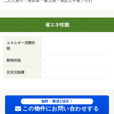
二人入居可・角部屋・最上階・保証人不要／代行
美装代（退去時） 34100円
省エネ性能
エネルギー消費性
-
能
断熱性能
-
目安光熱費
-
無料・簡単2項目！
この物件にお問い合わせする