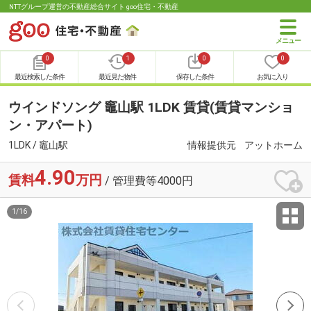
NTTグループ運営の不動産総合サイト goo住宅・不動産
0
1
0
0
最近検索した条件
最近見た物件
保存した条件
お気に入り
ウインドソング 竈山駅 1LDK 賃貸(賃貸マンショ
ン・アパート)
1LDK / 竈山駅
情報提供元
アットホーム
4.90
賃料
万円
/ 管理費等4000円
1
/
16