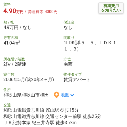
賃料
初期費用
4.90
を知りたい
/ 管理費等 4000円
万円
敷 / 礼
保証金
4.9万円 / なし
なし
専有面積
間取り
2
1LDK(洋５．５、ＬＤＫ１
41.04m
１．３)
所在階 / 階数
方位
2階 / 2階建
南西
築年数
物件タイプ
2006年5月(築20年4ヶ月)
賃貸アパート
住所
和歌山県和歌山市和田
地図
交通
和歌山電鐵貴志川線 竈山駅 徒歩15分
和歌山電鐵貴志川線 交通センター前駅 徒歩25分
ＪＲ紀勢本線 紀三井寺駅 徒歩3.7km