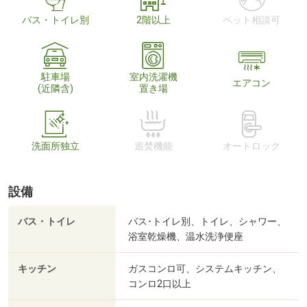
バス・トイレ別
2階以上
ペット相談可
駐車場
室内洗濯機
エアコン
(近隣含)
置き場
洗面所独立
追焚機能
オートロック
設備
バス・トイレ
バス･トイレ別、トイレ、シャワー、
浴室乾燥機、温水洗浄便座
キッチン
ガスコンロ可、システムキッチン、
コンロ2口以上