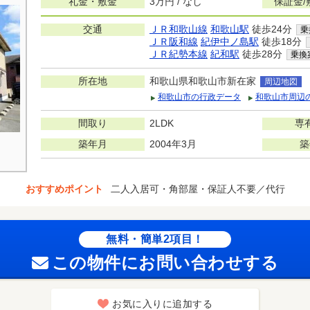
礼金・敷金
3万円 / なし
保証金/
交通
ＪＲ和歌山線
和歌山駅
徒歩24分
乗
ＪＲ阪和線
紀伊中ノ島駅
徒歩18分
ＪＲ紀勢本線
紀和駅
徒歩28分
乗換
所在地
和歌山県和歌山市新在家
周辺地図
和歌山市の行政データ
和歌山市周辺
間取り
2LDK
専
築年月
2004年3月
築
おすすめポイント
二人入居可・角部屋・保証人不要／代行
無料・簡単2項目！
この物件にお問い合わせする
お気に入りに追加する