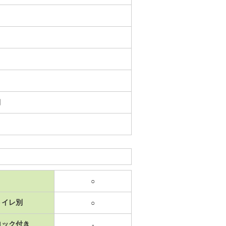
日
○
トイレ別
○
ロック付き
-