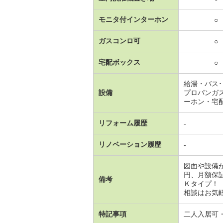
モニタ付インターホン
○
ガスコンロ可
○
宅配ボックス
○
給湯・バス
設備
プロパンガ
ーホン・宅
リフォーム履歴
-
リノベーション履歴
-
図面や設備
円、月額保
備考
Ｋタイプ！
相談はお気軽
特記事項
二人入居可