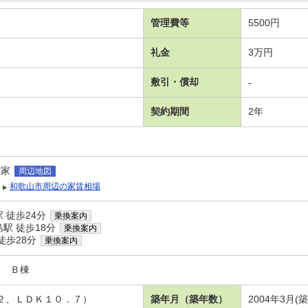
管理費等
5500円
礼金
3万円
敷引・償却
-
契約期間
2年
在家
周辺地図
和歌山市周辺の家賃相場
 徒歩24分
乗換案内
駅 徒歩18分
乗換案内
徒歩28分
乗換案内
ェ Ｂ棟
．２、ＬＤＫ１０．７）
築年月（築年数）
2004年3月(