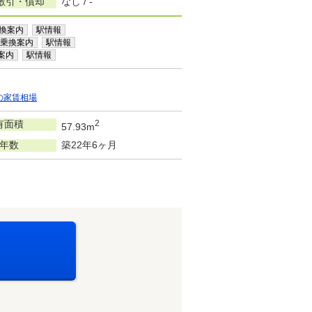
敷引・償却
なし / -
換案内
駅情報
乗換案内
駅情報
案内
駅情報
の家賃相場
有面積
2
57.93m
年数
築22年6ヶ月