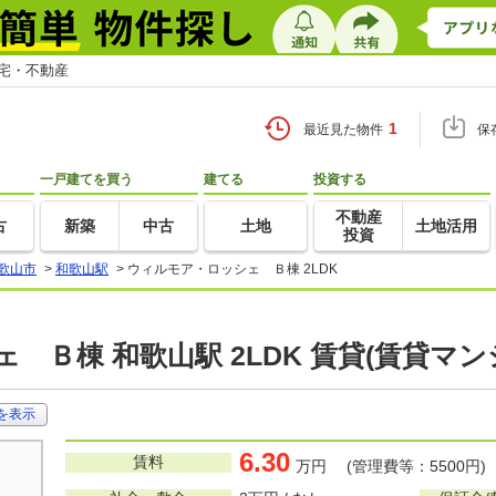
住宅・不動産
1
最近見た物件
保
一戸建てを買う
建てる
投資する
不動産
古
新築
中古
土地
土地活用
投資
歌山市
>
和歌山駅
>
ウィルモア・ロッシェ Ｂ棟 2LDK
 Ｂ棟 和歌山駅 2LDK 賃貸(賃貸マ
を表示
6.30
賃料
万円 (管理費等：5500円)