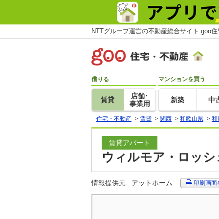
NTTグループ運営の不動産総合サイト goo
借りる
マンションを買う
店舗･
賃貸
新築
中
事業用
住宅・不動産
>
賃貸
>
関西
>
和歌山県
>
和
賃貸アパート
ウィルモア・ロッシェ
情報提供元
アットホーム
印刷画面