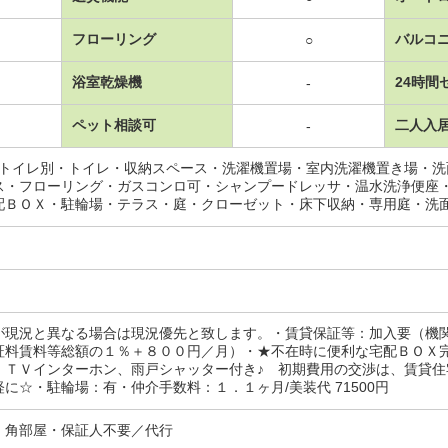
フローリング
バルコ
○
浴室乾燥機
24時間
-
ペット相談可
二人入
-
･トイレ別・トイレ・収納スペース・洗濯機置場・室内洗濯機置き場・
ス・フローリング・ガスコンロ可・シャンプードレッサ・温水洗浄便座
配ＢＯＸ・駐輪場・テラス・庭・クローゼット・床下収納・専用庭・洗
が現況と異なる場合は現況優先と致します。・賃貸保証等：加入要（機
証料賃料等総額の１％＋８００円／月）・★不在時に便利な宅配ＢＯＸ
 ＴＶインターホン、雨戸シャッター付き♪ 初期費用の交渉は、賃貸
に☆・駐輪場：有・仲介手数料：１．１ヶ月/美装代 71500円
・角部屋・保証人不要／代行