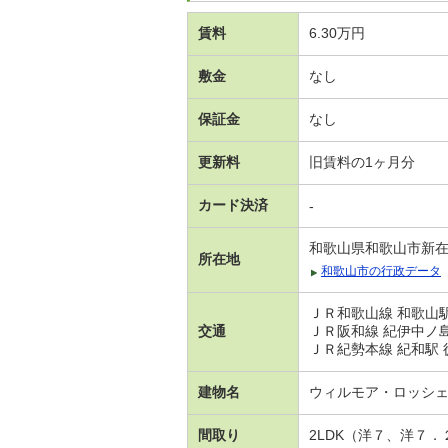
賃料
6.30万円
敷金
なし
保証金
なし
更新料
旧賃料の1ヶ月分
カード決済
-
和歌山県和歌山市新
所在地
和歌山市の行政データ
ＪＲ和歌山線 和歌山駅
交通
ＪＲ阪和線 紀伊中ノ島
ＪＲ紀勢本線 紀和駅 
建物名
ウィルモア・ロッシ
間取り
2LDK（洋７、洋７