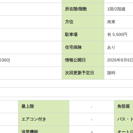
所在階/階数
1階/2階建
方位
南東
駐車場
有 5,500円
住宅保険
あり
360]
情報公開日
2026年8月6
次回更新予定日
随時
最上階
角部屋
-
エアコン付き
バス・
-
追焚機能
オート
○