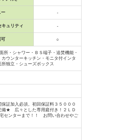
ニー
-
セキュリティ
-
居可
○
洗面所・シャワー・ＢＳ端子・追焚機能・
・カウンターキッチン・モニタ付インタ
面所独立・シューズボックス
関保証加入必須。初回保証料３５０００
完備★ 広々とした専用庭付き！２ＬＤ
住宅センターまで！！ お問い合わせやご