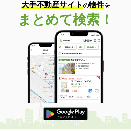
大手不動産サイト
物件
の
を
まとめて検索！