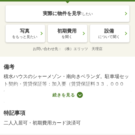
実際に物件を見学
したい
写真
初期費用
設備
をもっと見たい
を聞く
について聞く
お問い合わせ先
（株）エリッツ 天理店
備考
積水ハウスのシャーメゾン・南向きベランダ。駐車場セッ
ト契約・賃貸保証等：加入要（賃貸保証料３３，０００
円）・維持費等：シャーメゾンライフサポート１，３２０
続きを見る
円／月・家賃保証料１，２７６円／月・お部屋はおもな開
口部が南方向に向いており、お部屋の床は主要部あるいは
特記事項
一部がクッションフロアとなっております。周辺にはファ
ミリーマート 斑鳩法隆寺南店があり便利です。・バイク
二人入居可・初期費用カード決済可
置場：なし・駐輪場：有/契約一時金 70000円/鍵交換費