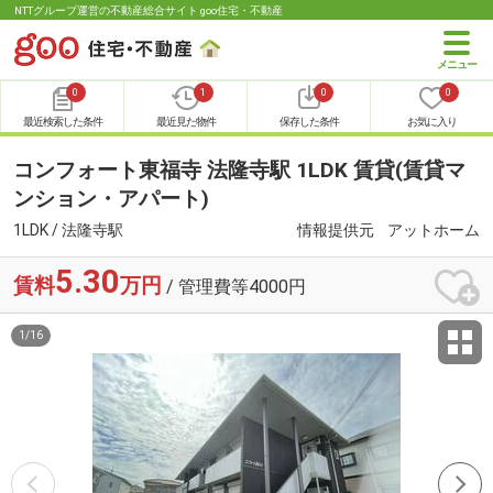
NTTグループ運営の不動産総合サイト goo住宅・不動産
0
1
0
0
最近検索した条件
最近見た物件
保存した条件
お気に入り
コンフォート東福寺 法隆寺駅 1LDK 賃貸(賃貸マ
ンション・アパート)
1LDK / 法隆寺駅
情報提供元
アットホーム
5.30
賃料
万円
/ 管理費等4000円
1
/
16