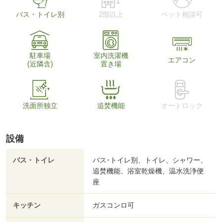
バス・トイレ別
2階以上
ペット相談可
駐車場
室内洗濯機
エアコン
(近隣含)
置き場
洗面所独立
追焚機能
オートロック
設備
バス・トイレ
バス･トイレ別、トイレ、シャワー、
追焚機能、浴室乾燥機、温水洗浄便
座
キッチン
ガスコンロ可