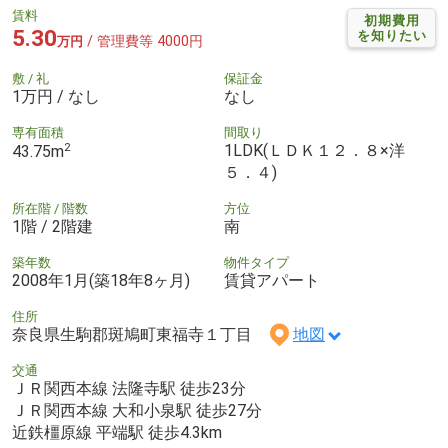
賃料
初期費用
5.30
を知りたい
/ 管理費等 4000円
万円
敷 / 礼
保証金
1万円 / なし
なし
専有面積
間取り
2
1LDK(ＬＤＫ１２．８×洋
43.75m
５．４)
所在階 / 階数
方位
1階 / 2階建
南
築年数
物件タイプ
2008年1月(築18年8ヶ月)
賃貸アパート
住所
奈良県生駒郡斑鳩町東福寺１丁目
地図
交通
ＪＲ関西本線 法隆寺駅 徒歩23分
ＪＲ関西本線 大和小泉駅 徒歩27分
近鉄橿原線 平端駅 徒歩4.3km