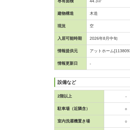
専有面積
44.3㎡
建物構造
木造
現況
空
入居可能時期
2026年8月中旬
情報提供元
アットホーム[1138093
情報更新日
-
設備など
2階以上
-
駐車場（近隣含）
○
室内洗濯機置き場
○