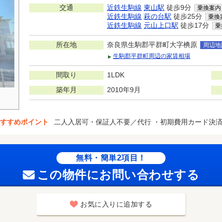
交通
近鉄生駒線
東山駅
徒歩9分
乗換案内
近鉄生駒線
萩の台駅
徒歩25分
乗換
近鉄生駒線
元山上口駅
徒歩17分
乗
所在地
奈良県生駒郡平群町大字椣原
周辺地
生駒郡平群町周辺の家賃相場
間取り
1LDK
築年月
2010年9月
すすめポイント
二人入居可・保証人不要／代行 ・初期費用カード決
無料・簡単2項目！
この物件にお問い合わせする
お気に入りに追加する