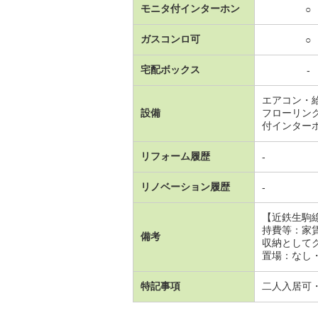
モニタ付インターホン
○
ガスコンロ可
○
宅配ボックス
-
エアコン・
設備
フローリン
付インター
リフォーム履歴
-
リノベーション履歴
-
【近鉄生駒
持費等：家
備考
収納として
置場：なし・
特記事項
二人入居可