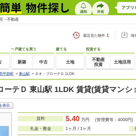
住宅・不動産
1
最近見た物件
保
一戸建てを買う
建てる
投資する
不動産
古
新築
中古
土地
土地活用
投資
郡平群町
>
東山駅
>
ネオ・ブローテＤ 1LDK
ーテＤ 東山駅 1LDK 賃貸(賃貸マン
を表示
5.40
賃料
万円 (管理費等：4000円)
礼金・敷金
1ヶ月 / 1ヶ月