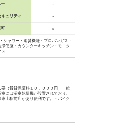
ニー
-
セキュリティ
-
居可
○
所・シャワー・追焚機能・プロパンガス・
洗浄便座・カウンターキッチン・モニタ
クス
入要（賃貸保証料１０，０００円）・維
浴室には浴室乾燥機が設置されており、
鉄東山駅前店があり便利です。・バイク