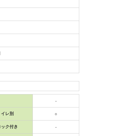
日
-
トイレ別
○
ロック付き
-