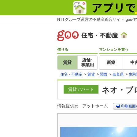
NTTグループ運営の不動産総合サイト goo
借りる
マンションを買う
店舗･
賃貸
新築
中
事業用
住宅・不動産
>
賃貸
>
関西
>
奈良県
>
生駒
ネオ・ブロ
賃貸アパート
情報提供元
アットホーム
印刷画面