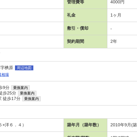
管理費等
4000円
礼金
1ヶ月
敷引・償却
-
契約期間
2年
可
大字椣原
周辺地図
賃相場
歩9分
乗換案内
徒歩25分
乗換案内
 徒歩17分
乗換案内
５×洋６．４）
築年月（築年数）
2010年9月(築