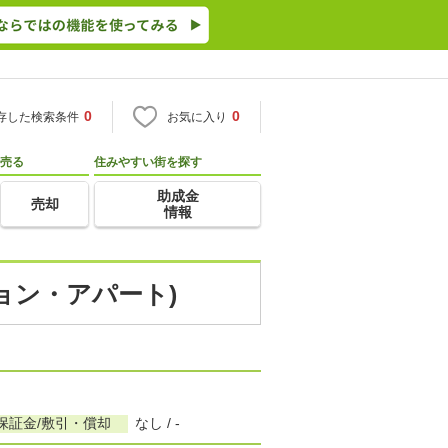
0
0
存した検索条件
お気に入り
売る
住みやすい街を探す
助成金
売却
情報
ション・アパート)
保証金/敷引・償却
なし / -