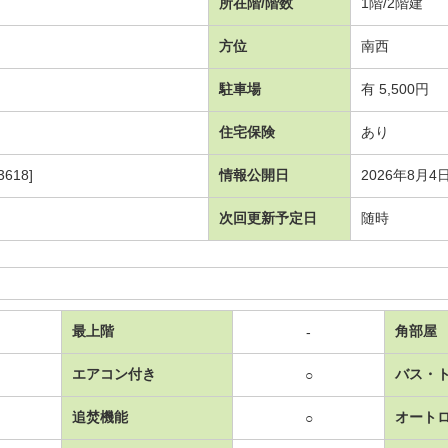
所在階/階数
1階/2階建
方位
南西
駐車場
有 5,500円
住宅保険
あり
618]
情報公開日
2026年8月4
次回更新予定日
随時
最上階
角部屋
-
エアコン付き
バス・
○
追焚機能
オート
○