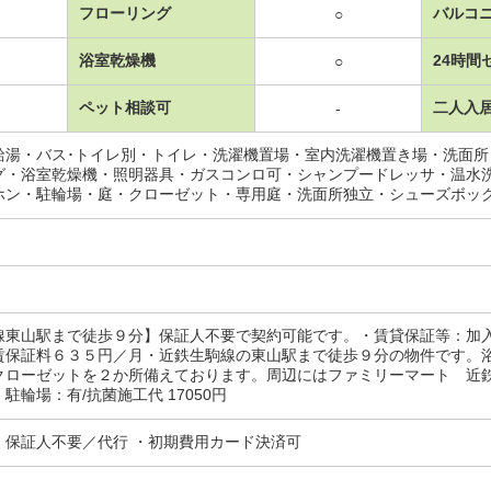
フローリング
バルコ
○
浴室乾燥機
24時間
○
ペット相談可
二人入
-
給湯・バス･トイレ別・トイレ・洗濯機置場・室内洗濯機置き場・洗面
グ・浴室乾燥機・照明器具・ガスコンロ可・シャンプードレッサ・温水
ホン・駐輪場・庭・クローゼット・専用庭・洗面所独立・シューズボッ
線東山駅まで徒歩９分】保証人不要で契約可能です。・賃貸保証等：加
賃保証料６３５円／月・近鉄生駒線の東山駅まで徒歩９分の物件です。
クローゼットを２か所備えております。周辺にはファミリーマート 近
駐輪場：有/抗菌施工代 17050円
・保証人不要／代行 ・初期費用カード決済可