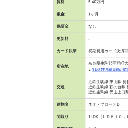
賃料
5.40万円
敷金
1ヶ月
保証金
なし
更新料
-
カード決済
初期費用カード決済
奈良県生駒郡平群町
所在地
生駒郡平群町周辺の家
近鉄生駒線 東山駅 徒
交通
近鉄生駒線 萩の台駅 
近鉄生駒線 元山上口駅
建物名
ネオ・ブローテＤ
間取り
1LDK（ＬＤＫ１０．