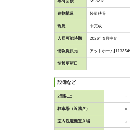
専有面積
55.32㎡
建物構造
軽量鉄骨
現況
未完成
入居可能時期
2026年9月中旬
情報提供元
アットホーム[1133549
情報更新日
-
設備など
2階以上
-
駐車場（近隣含）
○
室内洗濯機置き場
○