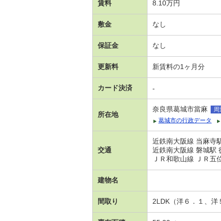
賃料
8.10万円
敷金
なし
保証金
なし
更新料
新賃料の1ヶ月分
カード決済
-
奈良県葛城市當麻
周
所在地
葛城市の行政データ
近鉄南大阪線 当麻寺駅
交通
近鉄南大阪線 磐城駅 
ＪＲ和歌山線 ＪＲ五位
建物名
間取り
2LDK（洋６．１、