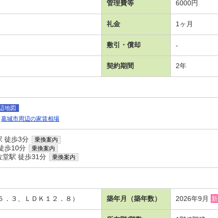
管理費等
6000円
礼金
1ヶ月
敷引・償却
-
契約期間
2年
辺地図
葛城市周辺の家賃相場
 徒歩3分
乗換案内
徒歩10分
乗換案内
堂駅 徒歩31分
乗換案内
洋５．３、ＬＤＫ１２．８）
築年月（築年数）
2026年9月
新