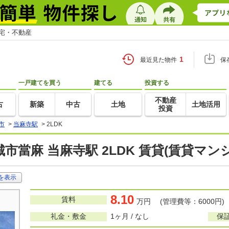
住宅・不動産
1
最近見た物件
保
一戸建てを買う
建てる
投資する
不動産
古
新築
中古
土地
土地活用
投資
市
>
当麻寺駅
>
2LDK
市當麻 当麻寺駅 2LDK 賃貸(賃貸マ
を表示
8.10
賃料
万円 (管理費等：6000円)
礼金・敷金
1ヶ月 / なし
保