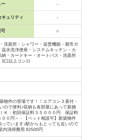
ニー
-
セキュリティ
-
居可
○
場・洗面所・シャワー・追焚機能・都市ガ
・温水洗浄便座・システムキッチン・カ
収納・カードキー・オートバス・洗面所
・3口以上コンロ
新築物件の登場です！！エアコン３基付・
いので便利♪収納も各部屋にあって新婚
 ＩＫ：初回保証料３５０００円 保証料
５００円～・【ペット相談可】新築物件
揃っています♪駅からもとっても近いので
清掃費用 82500円