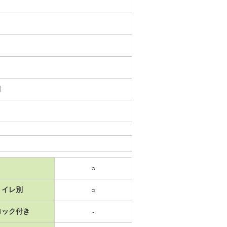
日
○
トイレ別
○
ロック付き
-