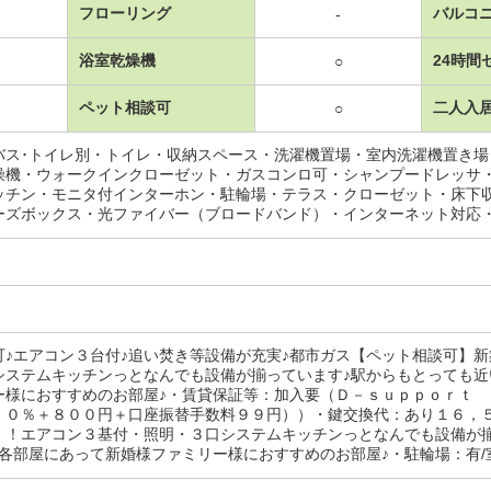
フローリング
バルコ
-
浴室乾燥機
24時間
○
ペット相談可
二人入
○
バス･トイレ別・トイレ・収納スペース・洗濯機置場・室内洗濯機置き
燥機・ウォークインクローゼット・ガスコンロ可・シャンプードレッサ
ッチン・モニタ付インターホン・駐輪場・テラス・クローゼット・床下
ーズボックス・光ファイバー（ブロードバンド）・インターネット対応
可♪エアコン３台付♪追い焚き等設備が充実♪都市ガス【ペット相談可】
システムキッチンっとなんでも設備が揃っています♪駅からもとっても近
ー様におすすめのお部屋♪・賃貸保証等：加入要（Ｄ－ｓｕｐｐｏｒｔ
．０％＋８００円＋口座振替手数料９９円））・鍵交換代：あり１６，
！！エアコン３基付・照明・３口システムキッチンっとなんでも設備が
各部屋にあって新婚様ファミリー様におすすめのお部屋♪・駐輪場：有/室内