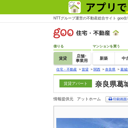
NTTグループ運営の不動産総合サイト goo
借りる
マンションを買う
店舗･
賃貸
新築
中
事業用
住宅・不動産
>
賃貸
>
関西
>
奈良県
>
葛城
奈良県葛城
賃貸アパート
情報提供元
アットホーム
印刷画面