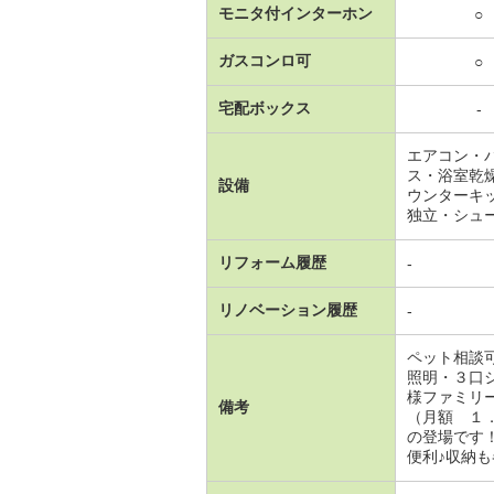
モニタ付インターホン
○
ガスコンロ可
○
宅配ボックス
-
エアコン・
ス・浴室乾
設備
ウンターキ
独立・シュ
リフォーム履歴
-
リノベーション履歴
-
ペット相談
照明・３口
様ファミリ
備考
（月額 １
の登場です
便利♪収納も