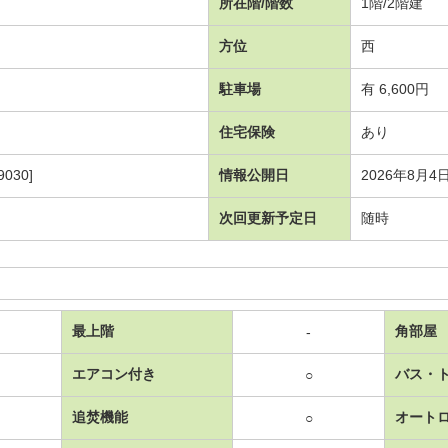
所在階/階数
1階/2階建
方位
西
駐車場
有 6,600円
住宅保険
あり
030]
情報公開日
2026年8月4
次回更新予定日
随時
最上階
角部屋
-
エアコン付き
バス・
○
追焚機能
オート
○