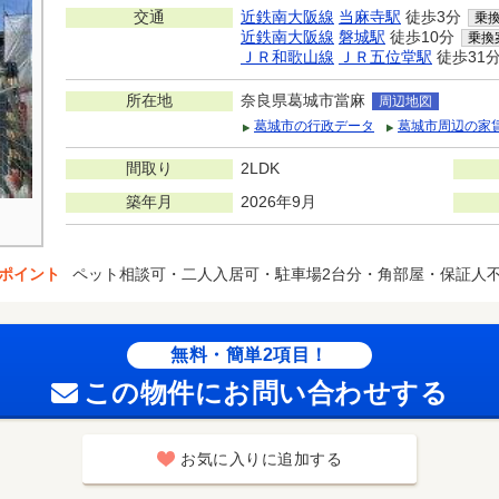
交通
近鉄南大阪線
当麻寺駅
徒歩3分
乗
近鉄南大阪線
磐城駅
徒歩10分
乗換
ＪＲ和歌山線
ＪＲ五位堂駅
徒歩31
所在地
奈良県葛城市當麻
周辺地図
葛城市の行政データ
葛城市周辺の家
間取り
2LDK
築年月
2026年9月
ポイント
ペット相談可・二人入居可・駐車場2台分・角部屋・保証人
無料・簡単2項目！
この物件にお問い合わせする
お気に入りに追加する