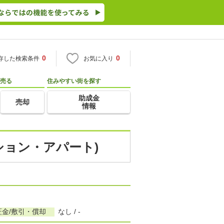
0
0
存した検索条件
お気に入り
売る
住みやすい街を探す
助成金
売却
情報
ンション・アパート)
証金/敷引・償却
なし / -