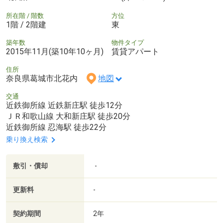
所在階 / 階数
方位
1階 / 2階建
東
築年数
物件タイプ
2015年11月(築10年10ヶ月)
賃貸アパート
住所
奈良県葛城市北花内
地図
交通
近鉄御所線 近鉄新庄駅 徒歩12分
ＪＲ和歌山線 大和新庄駅 徒歩20分
近鉄御所線 忍海駅 徒歩22分
乗り換え検索
敷引・償却
-
更新料
-
契約期間
2年