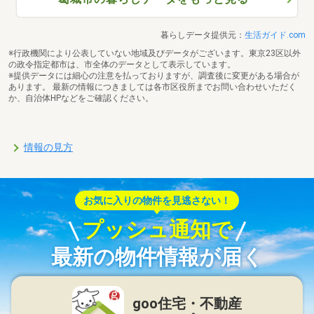
暮らしデータ提供元：
生活ガイド.com
※行政機関により公表していない地域及びデータがございます。東京23区以外
の政令指定都市は、市全体のデータとして表示しています。
※提供データには細心の注意を払っておりますが、調査後に変更がある場合が
あります。 最新の情報につきましては各市区役所までお問い合わせいただく
か、自治体HPなどをご確認ください。
情報の見方
お気に入りの物件を見逃さない！
プッシュ通知で
最新の物件情報が届く
goo住宅・不動産