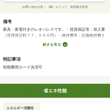
お問い合わせ先
（株）エリッツ 奈良新大宮店
備考
家具・家電付きのレオパレスです。・賃貸保証等：加入要
（賃貸保証料７７，５５０円）・維持費等：設備維持費５
５０円／月・【近鉄御所線 近鉄新庄駅徒歩１２分】１５
続きを見る
帖以上の広々洋室。ウォークインクローゼットも付いてい
るのでお部屋を広くお使いいただけます。浴室乾燥機や追
特記事項
い焚き機能付きバスなど設備が充実しています。・バイク
置場：なし・駐輪場：有/鍵交換費用 16500円/ﾊｳｽｸﾘｰﾆﾝ
初期費用カード決済可
ｸﾞ 63250円/抗菌施工代 23760円
省エネ性能
エネルギー消費性