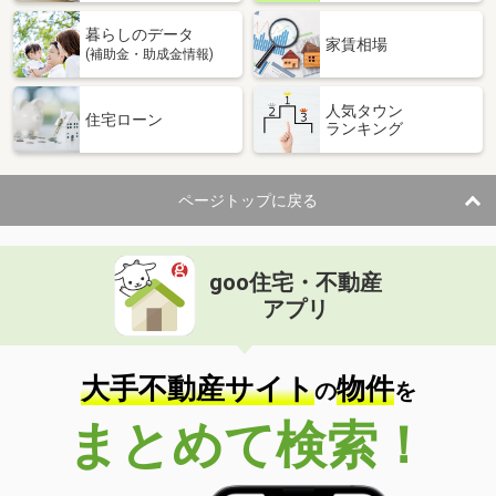
暮らしのデータ
家賃相場
(補助金・助成金情報)
人気タウン
住宅ローン
ランキング
ページトップに戻る
goo住宅・不動産
アプリ
大手不動産サイト
物件
の
を
まとめて検索！