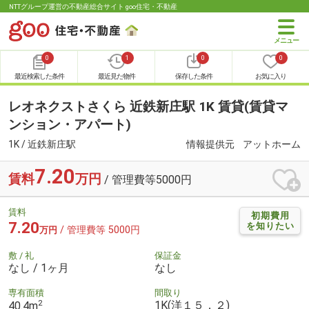
NTTグループ運営の不動産総合サイト goo住宅・不動産
0
1
0
0
最近検索した条件
最近見た物件
保存した条件
お気に入り
レオネクストさくら 近鉄新庄駅 1K 賃貸(賃貸マ
ンション・アパート)
1K / 近鉄新庄駅
情報提供元
アットホーム
7.20
賃料
万円
/ 管理費等5000円
賃料
初期費用
7.20
を知りたい
/ 管理費等 5000円
万円
敷 / 礼
保証金
なし / 1ヶ月
なし
専有面積
間取り
2
1K(洋１５．２)
40.4m