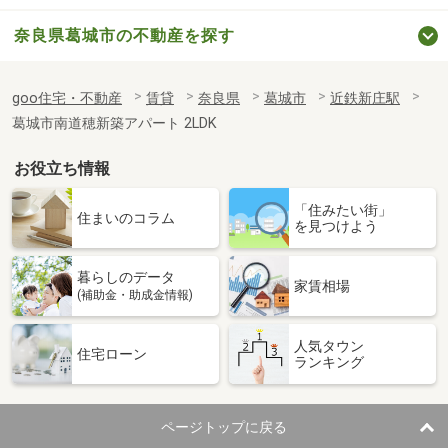
奈良県葛城市の不動産を探す
goo住宅・不動産
賃貸
奈良県
葛城市
近鉄新庄駅
葛城市南道穂新築アパート 2LDK
お役立ち情報
「住みたい街」
住まいのコラム
を見つけよう
暮らしのデータ
家賃相場
(補助金・助成金情報)
人気タウン
住宅ローン
ランキング
ページトップに戻る