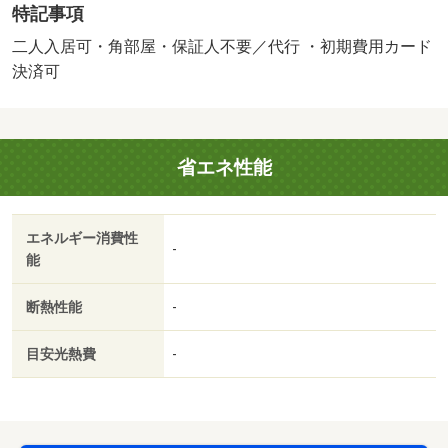
特記事項
共用部には宅配ボックスが備え付けられています。・バイ
ク置場：なし・駐輪場：有/抗菌施工代 17050円
二人入居可・角部屋・保証人不要／代行 ・初期費用カード
決済可
省エネ性能
エネルギー消費性
-
能
断熱性能
-
目安光熱費
-