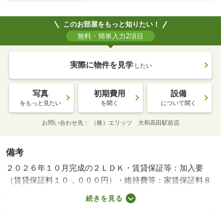
このお部屋をもっと知りたい！
無料・簡単入力2項目
実際に物件を見学
したい
写真
初期費用
設備
をもっと見たい
を聞く
について聞く
お問い合わせ先
（株）エリッツ 大和高田駅前店
備考
２０２６年１０月完成の２ＬＤＫ・賃貸保証等：加入要
（賃貸保証料１０，０００円）・維持費等：家賃保証料８
９５円／月・近鉄御所線の近鉄新庄駅まで徒歩７分の物件
続きを見る
です。来客時にはＴＶドアホンで訪問者の顔を確認する事
ができ、インターネットを無料で利用する事ができます。