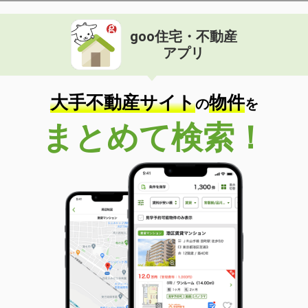
goo住宅・不動産
アプリ
大手不動産サイト
物件
の
を
まとめて検索！