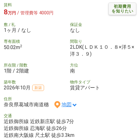
賃料
初期費用
8
を知りたい
/ 管理費等 4000円
万円
敷 / 礼
保証金
1ヶ月 / なし
なし
専有面積
間取り
2
2LDK(ＬＤＫ１０．８×洋５×
50.02m
洋３．９)
所在階 / 階数
方位
1階 / 2階建
南
築年数
物件タイプ
2026年10月
賃貸アパート
新築
住所
奈良県葛城市南道穗
地図
交通
近鉄御所線 近鉄新庄駅 徒歩7分
近鉄御所線 忍海駅 徒歩26分
近鉄南大阪線 尺土駅 徒歩3.3km