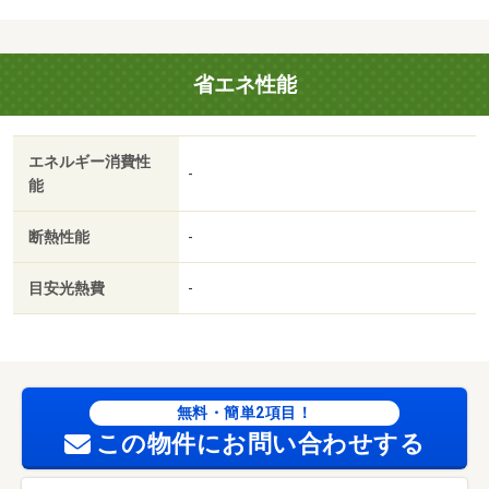
円/抗菌施工代 23760円
省エネ性能
エネルギー消費性
-
能
断熱性能
-
目安光熱費
-
無料・簡単2項目！
この物件にお問い合わせする