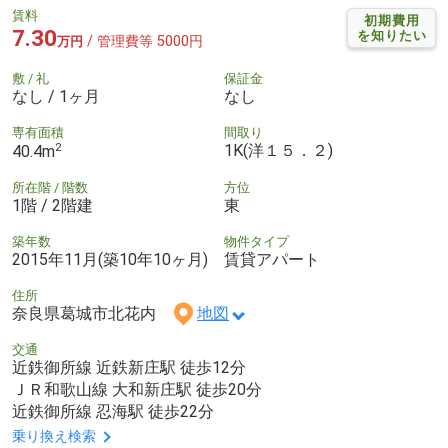
賃料
初期費用
7.30
を知りたい
/ 管理費等 5000円
万円
敷 / 礼
保証金
なし / 1ヶ月
なし
専有面積
間取り
2
1K(洋１５．２)
40.4m
所在階 / 階数
方位
1階 / 2階建
東
築年数
物件タイプ
2015年11月(築10年10ヶ月)
賃貸アパート
住所
奈良県葛城市北花内
地図
交通
近鉄御所線 近鉄新庄駅 徒歩12分
ＪＲ和歌山線 大和新庄駅 徒歩20分
近鉄御所線 忍海駅 徒歩22分
乗り換え検索