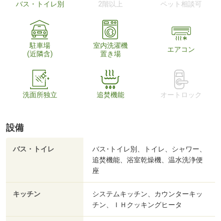
バス・トイレ別
2階以上
ペット相談可
駐車場
室内洗濯機
エアコン
(近隣含)
置き場
洗面所独立
追焚機能
オートロック
設備
バス・トイレ
バス･トイレ別、トイレ、シャワー、
追焚機能、浴室乾燥機、温水洗浄便
座
キッチン
システムキッチン、カウンターキッ
チン、ＩＨクッキングヒータ