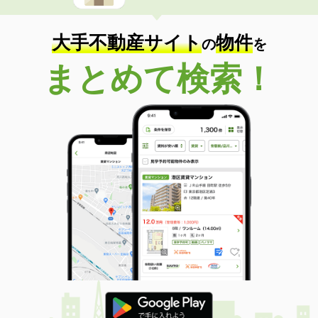
大手不動産サイト
物件
の
を
まとめて検索！