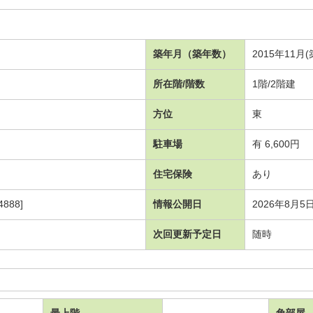
築年月（築年数）
2015年11月(
所在階/階数
1階/2階建
方位
東
駐車場
有 6,600円
住宅保険
あり
888]
情報公開日
2026年8月5
次回更新予定日
随時
最上階
角部屋