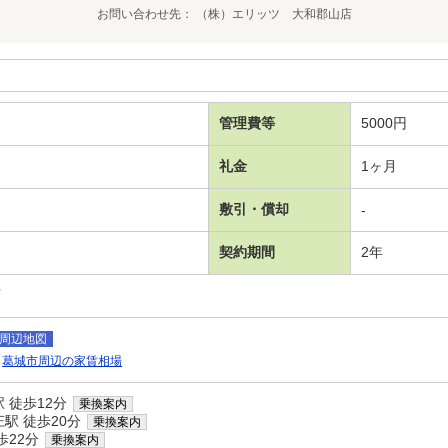
お問い合わせ先
（株）エリッツ 大和郡山店
管理費等
5000円
礼金
1ヶ月
敷引・償却
-
契約期間
2年
可
周辺地図
葛城市周辺の家賃相場
 徒歩12分
乗換案内
駅 徒歩20分
乗換案内
歩22分
乗換案内