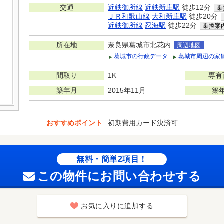
交通
近鉄御所線
近鉄新庄駅
徒歩12分
乗
ＪＲ和歌山線
大和新庄駅
徒歩20分
近鉄御所線
忍海駅
徒歩22分
乗換案
所在地
奈良県葛城市北花内
周辺地図
葛城市の行政データ
葛城市周辺の家
間取り
1K
専有
築年月
2015年11月
築
おすすめポイント
初期費用カード決済可
無料・簡単2項目！
この物件にお問い合わせする
お気に入りに追加する