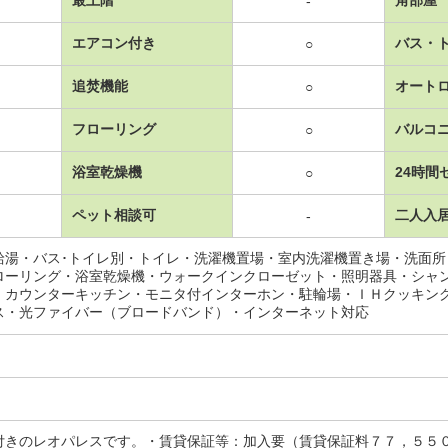
-
エアコン付き
バス・
○
追焚機能
オート
○
フローリング
バルコ
○
浴室乾燥機
24時間
○
ペット相談可
二人入
-
給湯・バス･トイレ別・トイレ・洗濯機置場・室内洗濯機置き場・洗面
ローリング・浴室乾燥機・ウォークインクローゼット・照明器具・シャ
・カウンターキッチン・モニタ付インターホン・駐輪場・ＩＨクッキン
ス・光ファイバー（ブロードバンド）・インターネット対応
付きのレオパレスです。・賃貸保証等：加入要（賃貸保証料７７，５５