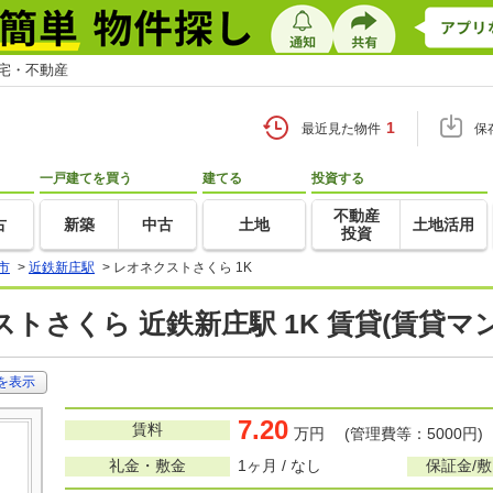
住宅・不動産
1
最近見た物件
保
一戸建てを買う
建てる
投資する
不動産
古
新築
中古
土地
土地活用
投資
市
>
近鉄新庄駅
>
レオネクストさくら 1K
トさくら 近鉄新庄駅 1K 賃貸(賃貸マ
を表示
7.20
賃料
万円 (管理費等：5000円)
礼金・敷金
1ヶ月 / なし
保証金/