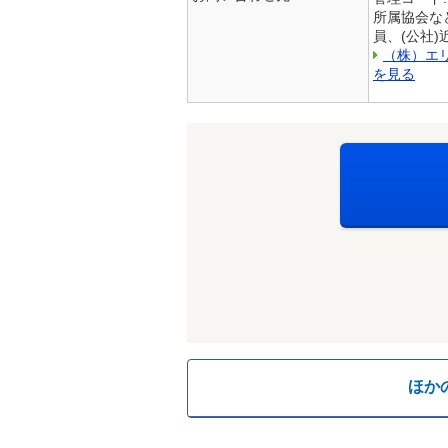
所属協会な
員、(公社
（株）エ
を見る
ほか