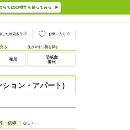
0
0
存した検索条件
お気に入り
売る
住みやすい街を探す
助成金
売却
情報
ンション・アパート)
敷引・償却
なし / -