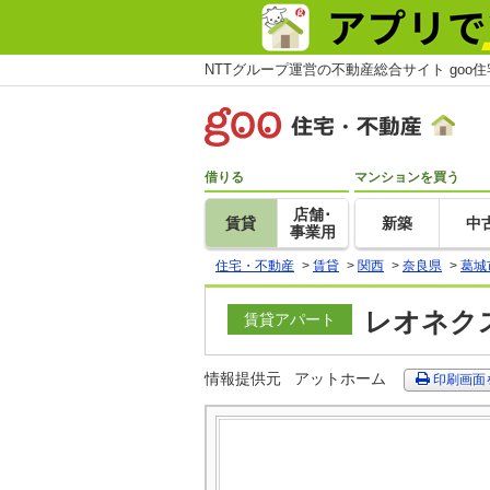
NTTグループ運営の不動産総合サイト goo
借りる
マンションを買う
店舗･
賃貸
新築
中
事業用
住宅・不動産
>
賃貸
>
関西
>
奈良県
>
葛城
レオネクス
賃貸アパート
情報提供元
アットホーム
印刷画面