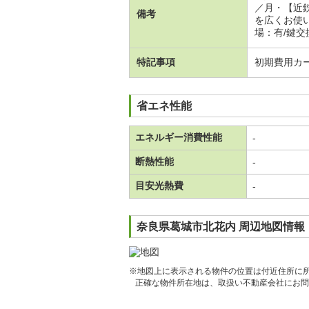
／月・【近
備考
を広くお使
場：有/鍵交換費
特記事項
初期費用カ
省エネ性能
エネルギー消費性能
-
断熱性能
-
目安光熱費
-
奈良県葛城市北花内 周辺地図情報
※地図上に表示される物件の位置は付近住所に
正確な物件所在地は、取扱い不動産会社にお問