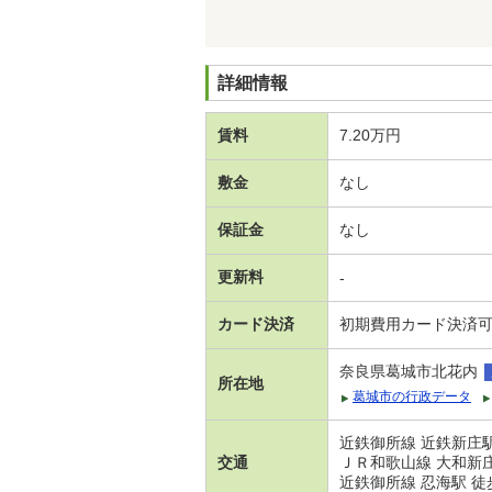
詳細情報
賃料
7.20万円
敷金
なし
保証金
なし
更新料
-
カード決済
初期費用カード決済
奈良県葛城市北花内
所在地
葛城市の行政データ
近鉄御所線 近鉄新庄駅
交通
ＪＲ和歌山線 大和新庄
近鉄御所線 忍海駅 徒