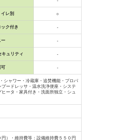
-
トイレ別
○
ロック付き
-
ニー
-
セキュリティ
-
居可
-
所・シャワー・冷蔵庫・追焚機能・プロパ
ンプードレッサ・温水洗浄便座・システ
グヒータ・家具付き・洗面所独立・シュ
０円）・維持費等：設備維持費５５０円