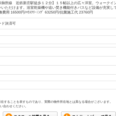
鉄御所線 近鉄新庄駅徒歩１２分】１５帖以上の広々洋室。ウォークイ
いいただけます。浴室乾燥機や追い焚き機能付きバスなど設備が充実し
用 16500円/ﾊｳｽｸﾘｰﾆﾝｸﾞ 63250円/抗菌施工代 23760円
ード決済可
所在することを表すものであり、実際の物件所在地とは異なる場合がございます。
い合わせください。