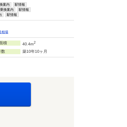
換案内
駅情報
乗換案内
駅情報
内
駅情報
賃相場
面積
2
40.4m
年数
築10年10ヶ月