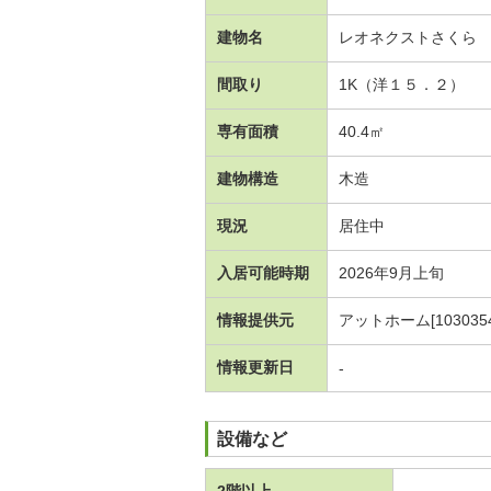
建物名
レオネクストさくら
間取り
1K（洋１５．２）
専有面積
40.4㎡
建物構造
木造
現況
居住中
入居可能時期
2026年9月上旬
情報提供元
アットホーム[1030354
情報更新日
-
設備など
2階以上