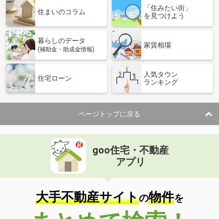
「住みたい街」
住まいのコラム
を見つけよう
暮らしのデータ
家賃相場
(補助金・助成金情報)
人気タウン
住宅ローン
ランキング
ページトップに戻る
goo住宅・不動産
アプリ
大手不動産サイト
物件
の
を