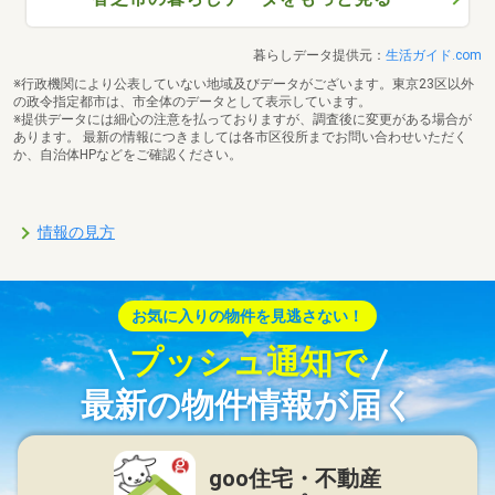
暮らしデータ提供元：
生活ガイド.com
※行政機関により公表していない地域及びデータがございます。東京23区以外
の政令指定都市は、市全体のデータとして表示しています。
※提供データには細心の注意を払っておりますが、調査後に変更がある場合が
あります。 最新の情報につきましては各市区役所までお問い合わせいただく
か、自治体HPなどをご確認ください。
情報の見方
お気に入りの物件を見逃さない！
プッシュ通知で
最新の物件情報が届く
goo住宅・不動産