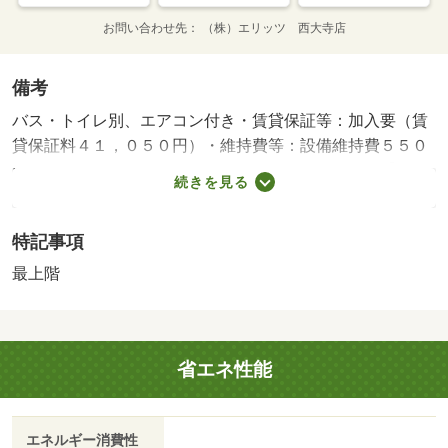
お問い合わせ先
（株）エリッツ 西大寺店
備考
バス・トイレ別、エアコン付き・賃貸保証等：加入要（賃
貸保証料４１，０５０円）・維持費等：設備維持費５５０
円／月・インターネット使用料３，６３０円／月・【近鉄
続きを見る
大阪線五位堂駅徒歩１３分・ＪＲ和歌山線五位堂駅徒歩１
０分】２ＷＡＹアクセス可能で便利な立地。お風呂トイレ
特記事項
別の１Ｋアパートです。最上階のお部屋。いかがでしょう
か。・バイク置場：なし・駐輪場：有/鍵交換費用 16500
最上階
円/ﾊｳｽｸﾘｰﾆﾝｸﾞ 38500円/抗菌施工代 23760円
省エネ性能
エネルギー消費性