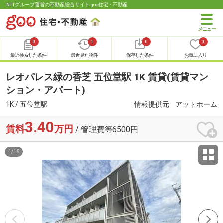
NTTグループ運営の不動産総合サイト goo住宅・不動産
0
1
0
0
最近検索した条件
最近見た物件
保存した条件
お気に入り
レオパレス緑の香芝 五位堂駅 1K 賃貸(賃貸マン
ション・アパート)
1K / 五位堂駅
情報提供元
アットホーム
3.40
賃料
万円
/ 管理費等6500円
1
/
16