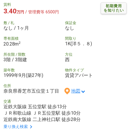
賃料
初期費用
3.40
を知りたい
/ 管理費等 6500円
万円
敷 / 礼
保証金
なし / 1ヶ月
なし
専有面積
間取り
2
1K(洋５．８)
20.28m
所在階 / 階数
方位
3階 / 3階建
西
築年数
物件タイプ
1999年9月(築27年)
賃貸アパート
住所
奈良県香芝市五位堂１丁目
地図
交通
近鉄大阪線 五位堂駅 徒歩13分
ＪＲ和歌山線 ＪＲ五位堂駅 徒歩10分
近鉄南大阪線 二上神社口駅 徒歩28分
乗り換え検索