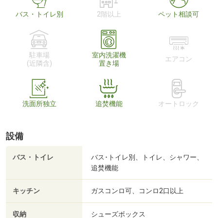
バス・トイレ別
2階以上
ペット相談可
駐車場
室内洗濯機
エアコン
(近隣含)
置き場
洗面所独立
追焚機能
オートロック
設備
バス・トイレ
バス･トイレ別、トイレ、シャワー、
追焚機能
キッチン
ガスコンロ可、コンロ2口以上
収納
シューズボックス