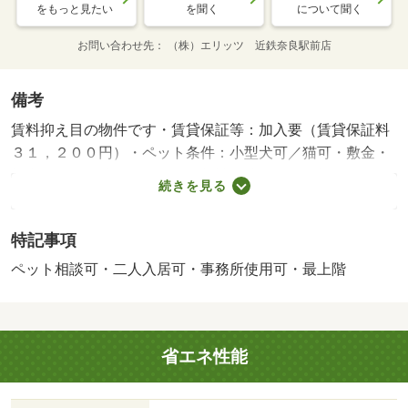
をもっと見たい
を聞く
について聞く
お問い合わせ先
（株）エリッツ 近鉄奈良駅前店
備考
賃料抑え目の物件です・賃貸保証等：加入要（賃貸保証料
３１，２００円）・ペット条件：小型犬可／猫可・敷金・
礼金なしの物件です。ペット相談可能です。お部屋はおも
続きを見る
な開口部が南方向に向いており、お部屋の床はフローリン
グとなっております。周辺にはファミリーマート 香芝
特記事項
良福寺店があり便利です。・バイク置場：なし・駐輪場：
有
ペット相談可・二人入居可・事務所使用可・最上階
省エネ性能