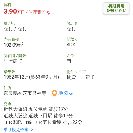
賃料
初期費用
3.90
を知りたい
/ 管理費等 なし
万円
敷 / 礼
保証金
なし / なし
なし
専有面積
間取り
2
4DK
102.09m
所在階 / 階数
方位
平屋建て
南
築年数
物件タイプ
1962年12月(築63年9ヶ月)
賃貸一戸建て
住所
奈良県香芝市良福寺
地図
交通
近鉄大阪線 五位堂駅 徒歩17分
近鉄大阪線 近鉄下田駅 徒歩17分
ＪＲ和歌山線 ＪＲ五位堂駅 徒歩22分
乗り換え検索