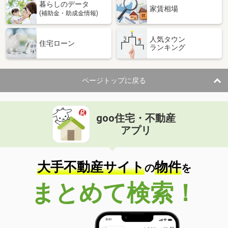
暮らしのデータ
家賃相場
(補助金・助成金情報)
人気タウン
住宅ローン
ランキング
ページトップに戻る
goo住宅・不動産
アプリ
大手不動産サイト
物件
の
を
まとめて検索！