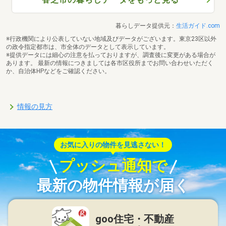
暮らしデータ提供元：
生活ガイド.com
※行政機関により公表していない地域及びデータがございます。東京23区以外
の政令指定都市は、市全体のデータとして表示しています。
※提供データには細心の注意を払っておりますが、調査後に変更がある場合が
あります。 最新の情報につきましては各市区役所までお問い合わせいただく
か、自治体HPなどをご確認ください。
情報の見方
お気に入りの物件を見逃さない！
プッシュ通知で
最新の物件情報が届く
goo住宅・不動産