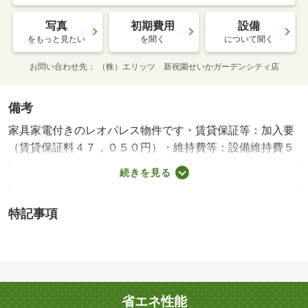
写真
初期費用
設備
をもっと見たい
を聞く
について聞く
お問い合わせ先
（株）エリッツ 新祝園せいかガーデンシティ店
備考
家具家電付きのレオパレス物件です・賃貸保証等：加入要
（賃貸保証料４７，０５０円）・維持費等：設備維持費５
５０円／月・インターネット使用料３，６３０円／月・近
続きを見る
鉄大阪線の五位堂駅まで徒歩４分の物件です。浴室には浴
室乾燥機が設置されており、収納としてクローゼットを２
特記事項
か所備えております。周辺にはローソン 香芝瓦口店があ
り便利です。・バイク置場：なし・駐輪場：有/鍵交換費
用 16500円/ﾊｳｽｸﾘｰﾆﾝｸﾞ 52250円/抗菌施工代 23760円
省エネ性能