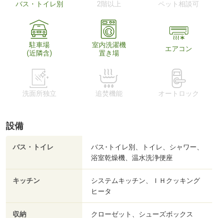
バス・トイレ別
2階以上
ペット相談可
駐車場
室内洗濯機
エアコン
(近隣含)
置き場
洗面所独立
追焚機能
オートロック
設備
バス・トイレ
バス･トイレ別、トイレ、シャワー、
浴室乾燥機、温水洗浄便座
キッチン
システムキッチン、ＩＨクッキング
ヒータ
収納
クローゼット、シューズボックス