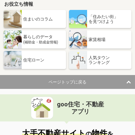
お役立ち情報
「住みたい街」
住まいのコラム
を見つけよう
暮らしのデータ
家賃相場
(補助金・助成金情報)
人気タウン
住宅ローン
ランキング
ページトップに戻る
goo住宅・不動産
アプリ
大手不動産サイト
物件
の
を