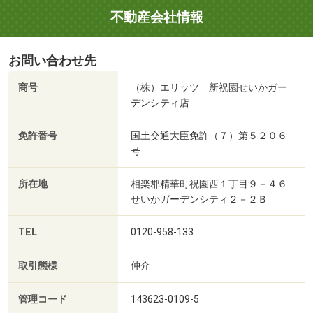
不動産会社情報
お問い合わせ先
商号
（株）エリッツ 新祝園せいかガー
デンシティ店
免許番号
国土交通大臣免許（７）第５２０６
号
所在地
相楽郡精華町祝園西１丁目９－４６
せいかガーデンシティ２－２Ｂ
TEL
0120-958-133
取引態様
仲介
管理コード
143623-0109-5