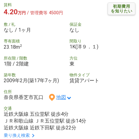
賃料
初期費用
4.20
を知りたい
/ 管理費等 4500円
万円
敷 / 礼
保証金
なし / 1ヶ月
なし
専有面積
間取り
2
1K(洋９．１)
23.18m
所在階 / 階数
方位
1階 / 2階建
東
築年数
物件タイプ
2009年2月(築17年7ヶ月)
賃貸アパート
住所
奈良県香芝市瓦口
地図
交通
近鉄大阪線 五位堂駅 徒歩4分
ＪＲ和歌山線 ＪＲ五位堂駅 徒歩14分
近鉄大阪線 近鉄下田駅 徒歩22分
乗り換え検索