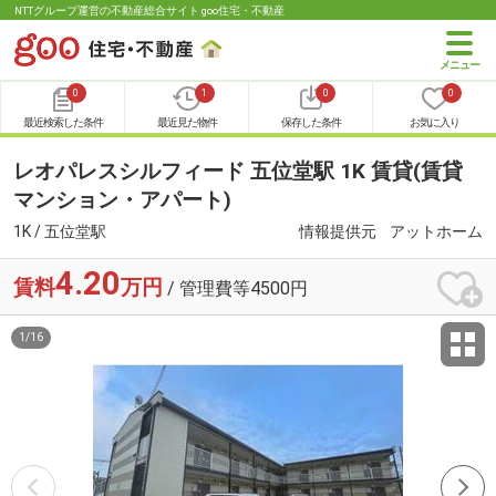
NTTグループ運営の不動産総合サイト goo住宅・不動産
0
1
0
0
最近検索した条件
最近見た物件
保存した条件
お気に入り
レオパレスシルフィード 五位堂駅 1K 賃貸(賃貸
マンション・アパート)
1K / 五位堂駅
情報提供元
アットホーム
4.20
賃料
万円
/ 管理費等4500円
1
/
16