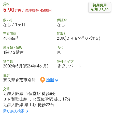
賃料
初期費用
5.90
を知りたい
/ 管理費等 4500円
万円
敷 / 礼
保証金
なし / 1ヶ月
なし
専有面積
間取り
2
2DK(ＤＫ８×洋６×洋５)
49.68m
所在階 / 階数
方位
1階 / 2階建
東
築年数
物件タイプ
2002年5月(築24年4ヶ月)
賃貸アパート
住所
奈良県香芝市別所
地図
交通
近鉄大阪線 五位堂駅 徒歩8分
ＪＲ和歌山線 ＪＲ五位堂駅 徒歩17分
近鉄大阪線 築山駅 徒歩22分
乗り換え検索