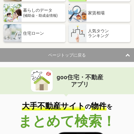
暮らしのデータ
家賃相場
(補助金・助成金情報)
人気タウン
住宅ローン
ランキング
ページトップに戻る
goo住宅・不動産
アプリ
大手不動産サイト
物件
の
を
まとめて検索！