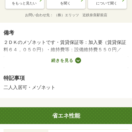
をもっと見たい
を聞く
について聞く
お問い合わせ先
（株）エリッツ 近鉄奈良駅前店
備考
２ＤＫのメゾネットです・賃貸保証等：加入要（賃貸保証
料６４，０５０円）・維持費等：設備維持費５５０円／
月・【近鉄五位堂駅徒歩８分・ＪＲ五位堂駅徒歩１７分】
続きを見る
サンディやローソンが徒歩５分程度で利用可能な立地にあ
ります。家具家電なしタイプのレオパレス。珍しいメゾネ
特記事項
ットタイプの物件です。カウンターキッチン。・バイク置
場：なし・駐輪場：有/鍵交換費用 16500円/ﾊｳｽｸﾘｰﾆﾝ
二人入居可・メゾネット
ｸﾞ 49500円/抗菌施工代 34870円
省エネ性能