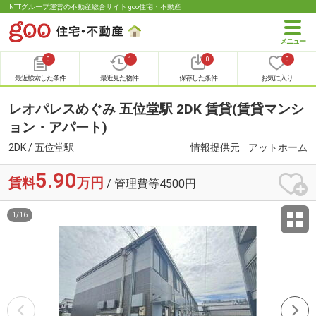
NTTグループ運営の不動産総合サイト goo住宅・不動産
0
1
0
0
最近検索した条件
最近見た物件
保存した条件
お気に入り
レオパレスめぐみ 五位堂駅 2DK 賃貸(賃貸マンシ
ョン・アパート)
2DK / 五位堂駅
情報提供元
アットホーム
5.90
賃料
万円
/ 管理費等4500円
1
/
16