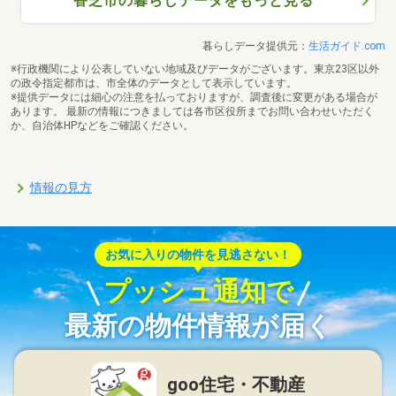
香芝市の暮らしデータをもっと見る
暮らしデータ提供元：
生活ガイド.com
※行政機関により公表していない地域及びデータがございます。東京23区以外
の政令指定都市は、市全体のデータとして表示しています。
※提供データには細心の注意を払っておりますが、調査後に変更がある場合が
あります。 最新の情報につきましては各市区役所までお問い合わせいただく
か、自治体HPなどをご確認ください。
情報の見方
お気に入りの物件を見逃さない！
プッシュ通知で
最新の物件情報が届く
goo住宅・不動産