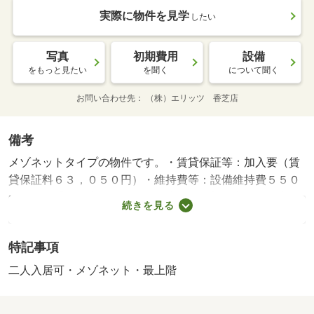
実際に物件を見学
したい
写真
初期費用
設備
をもっと見たい
を聞く
について聞く
お問い合わせ先
（株）エリッツ 香芝店
備考
メゾネットタイプの物件です。・賃貸保証等：加入要（賃
貸保証料６３，０５０円）・維持費等：設備維持費５５０
円／月・【近鉄大阪線関屋駅徒歩１７分】浴室には浴室乾
続きを見る
燥機が設置されており、お部屋はおもな開口部が南方向に
向いております。珍しいメゾネットタイプの２ＤＫ。家具
特記事項
家電なしのお部屋です。・バイク置場：なし・駐輪場：有/
鍵交換費用 16500円/ﾊｳｽｸﾘｰﾆﾝｸﾞ 46800円/抗菌施工
二人入居可・メゾネット・最上階
代 23760円