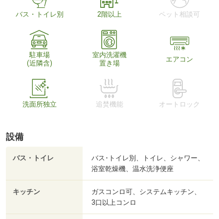
バス・トイレ別
2階以上
ペット相談可
駐車場
室内洗濯機
エアコン
(近隣含)
置き場
洗面所独立
追焚機能
オートロック
設備
バス・トイレ
バス･トイレ別、トイレ、シャワー、
浴室乾燥機、温水洗浄便座
キッチン
ガスコンロ可、システムキッチン、
3口以上コンロ