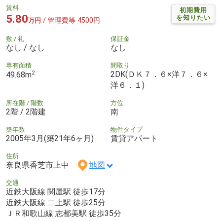
賃料
初期費用
5.80
を知りたい
/ 管理費等 4500円
万円
敷 / 礼
保証金
なし / なし
なし
専有面積
間取り
2
2DK(ＤＫ７．６×洋７．６×
49.68m
洋６．１)
所在階 / 階数
方位
2階 / 2階建
南
築年数
物件タイプ
2005年3月(築21年6ヶ月)
賃貸アパート
住所
奈良県香芝市上中
地図
交通
近鉄大阪線 関屋駅 徒歩17分
近鉄大阪線 二上駅 徒歩25分
ＪＲ和歌山線 志都美駅 徒歩35分