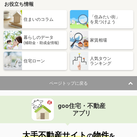
お役立ち情報
「住みたい街」
住まいのコラム
を見つけよう
暮らしのデータ
家賃相場
(補助金・助成金情報)
人気タウン
住宅ローン
ランキング
ページトップに戻る
goo住宅・不動産
アプリ
大手不動産サイト
物件
の
を