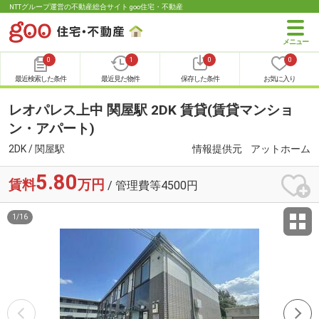
NTTグループ運営の不動産総合サイト goo住宅・不動産
0
1
0
0
最近検索した条件
最近見た物件
保存した条件
お気に入り
レオパレス上中 関屋駅 2DK 賃貸(賃貸マンショ
ン・アパート)
2DK / 関屋駅
情報提供元
アットホーム
5.80
賃料
万円
/ 管理費等4500円
1
/
16