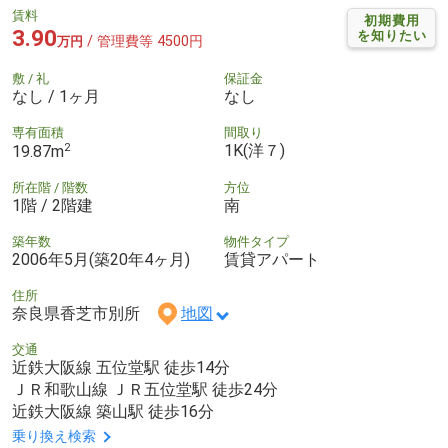
賃料
初期費用
3.90
を知りたい
/ 管理費等 4500円
万円
敷 / 礼
保証金
なし / 1ヶ月
なし
専有面積
間取り
2
1K(洋７)
19.87m
所在階 / 階数
方位
1階 / 2階建
南
築年数
物件タイプ
2006年5月(築20年4ヶ月)
賃貸アパート
住所
奈良県香芝市別所
地図
交通
近鉄大阪線 五位堂駅 徒歩14分
ＪＲ和歌山線 ＪＲ五位堂駅 徒歩24分
近鉄大阪線 築山駅 徒歩16分
乗り換え検索