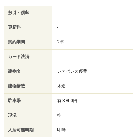
敷引・償却
-
更新料
-
契約期間
2年
カード決済
-
建物名
レオパレス優豊
建物構造
木造
駐車場
有 8,800円
現況
空
入居可能時期
即時