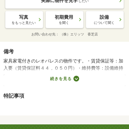
実際に物件を見学
したい
写真
初期費用
設備
をもっと見たい
を聞く
について聞く
お問い合わせ先
（株）エリッツ 香芝店
備考
家具家電付きのレオパレスの物件です。・賃貸保証等：加
入要（賃貸保証料４４，０５０円）・維持費等：設備維持
費５５０円／月・来客時にはＴＶドアホンで訪問者の顔を
続きを見る
確認する事ができ、お部屋はおもな開口部が南方向に向い
ております。周辺にはセブンイレブン 大和高田上大谷店
特記事項
があり便利です。・バイク置場：なし・駐輪場：有/鍵交換
費用 16500円/ﾊｳｽｸﾘｰﾆﾝｸﾞ 52250円/抗菌施工代 23760円