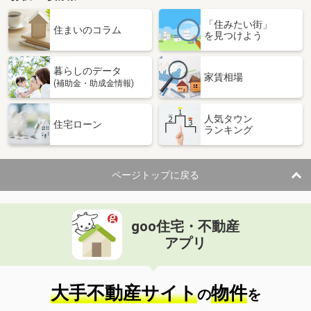
「住みたい街」
住まいのコラム
を見つけよう
暮らしのデータ
家賃相場
(補助金・助成金情報)
人気タウン
住宅ローン
ランキング
ページトップに戻る
goo住宅・不動産
アプリ
大手不動産サイト
物件
の
を