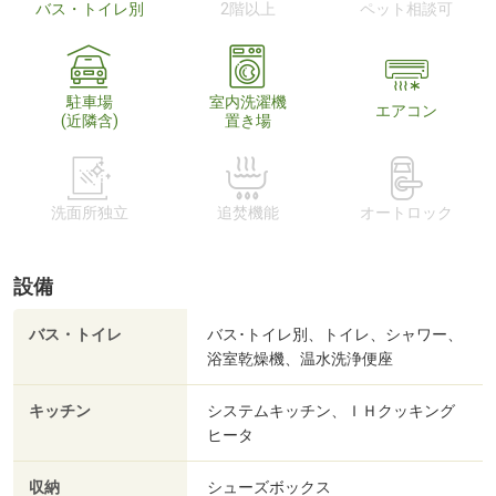
バス・トイレ別
2階以上
ペット相談可
駐車場
室内洗濯機
エアコン
(近隣含)
置き場
洗面所独立
追焚機能
オートロック
設備
バス・トイレ
バス･トイレ別、トイレ、シャワー、
浴室乾燥機、温水洗浄便座
キッチン
システムキッチン、ＩＨクッキング
ヒータ
収納
シューズボックス