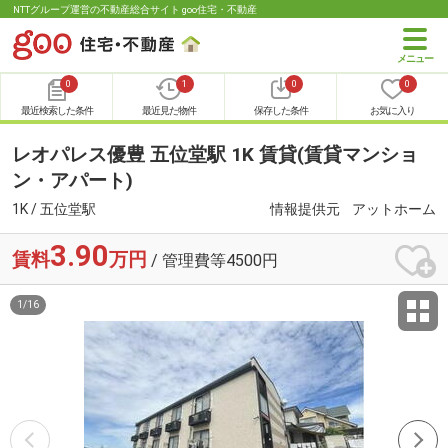
NTTグループ運営の不動産総合サイト goo住宅・不動産
0
1
0
0
最近検索した条件
最近見た物件
保存した条件
お気に入り
レオパレス優豊 五位堂駅 1K 賃貸(賃貸マンショ
ン・アパート)
1K / 五位堂駅
情報提供元
アットホーム
3.90
賃料
万円
/ 管理費等4500円
1
/
16