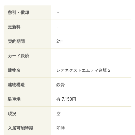
敷引・償却
-
更新料
-
契約期間
2年
カード決済
-
建物名
レオネクストエムティ逢坂２
建物構造
鉄骨
駐車場
有 7,150円
現況
空
入居可能時期
即時