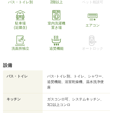
バス・トイレ別
2階以上
ペット相談可
駐車場
室内洗濯機
エアコン
(近隣含)
置き場
洗面所独立
追焚機能
オートロック
設備
バス・トイレ
バス･トイレ別、トイレ、シャワー、
追焚機能、浴室乾燥機、温水洗浄便
座
キッチン
ガスコンロ可、システムキッチン、
3口以上コンロ