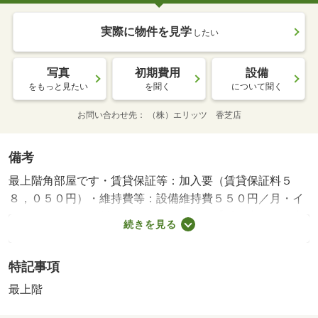
実際に物件を見学
したい
写真
初期費用
設備
をもっと見たい
を聞く
について聞く
お問い合わせ先
（株）エリッツ 香芝店
備考
最上階角部屋です・賃貸保証等：加入要（賃貸保証料５
８，０５０円）・維持費等：設備維持費５５０円／月・イ
ンターネット使用料３，６３０円／月・【近鉄大阪線二上
続きを見る
駅徒歩９分・ＪＲ和歌山線香芝駅徒歩１８分】２沿線利用
可能な立地にあります、家具家電付きの単身物件です。２
特記事項
０１０年築、人気の最上階角部屋の募集です。お風呂トイ
レ別、独立洗面台付き。・バイク置場：なし・駐輪場：有/
最上階
鍵交換費用 16500円/ﾊｳｽｸﾘｰﾆﾝｸﾞ 41800円/抗菌施工