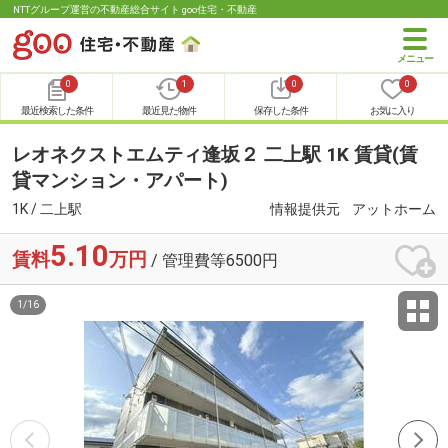
NTTグループ運営の不動産総合サイト goo住宅・不動産
0
1
0
0
最近検索した条件
最近見た物件
保存した条件
お気に入り
レオネクストエムティ逢坂２ 二上駅 1K 賃貸(賃
貸マンション・アパート)
1K / 二上駅
情報提供元
アットホーム
5.10
賃料
万円
/ 管理費等6500円
1
/
16