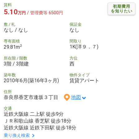
賃料
初期費用
5.10
を知りたい
/ 管理費等 6500円
万円
敷 / 礼
保証金
なし / なし
なし
専有面積
間取り
2
1K(洋９．７)
29.81m
所在階 / 階数
方位
3階 / 3階建
西
築年数
物件タイプ
2010年6月(築16年3ヶ月)
賃貸アパート
住所
奈良県香芝市逢坂３丁目
地図
交通
近鉄大阪線 二上駅 徒歩9分
ＪＲ和歌山線 香芝駅 徒歩18分
近鉄大阪線 近鉄下田駅 徒歩18分
乗り換え検索