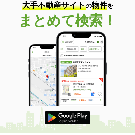
大手不動産サイト
物件
の
を
まとめて検索！