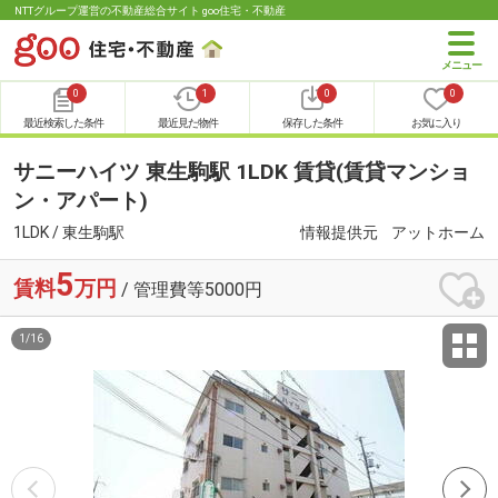
NTTグループ運営の不動産総合サイト goo住宅・不動産
0
1
0
0
最近検索した条件
最近見た物件
保存した条件
お気に入り
サニーハイツ 東生駒駅 1LDK 賃貸(賃貸マンショ
ン・アパート)
1LDK / 東生駒駅
情報提供元
アットホーム
5
賃料
万円
/ 管理費等5000円
1
/
16