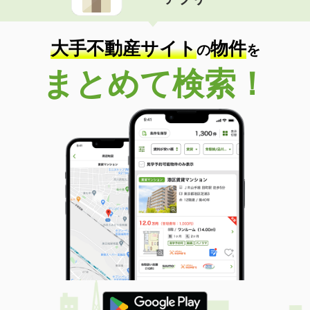
大手不動産サイト
物件
の
を
まとめて検索！