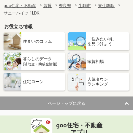
goo住宅・不動産
賃貸
奈良県
生駒市
東生駒駅
サニーハイツ 1LDK
お役立ち情報
「住みたい街」
住まいのコラム
を見つけよう
暮らしのデータ
家賃相場
(補助金・助成金情報)
人気タウン
住宅ローン
ランキング
ページトップに戻る
goo住宅・不動産
アプリ