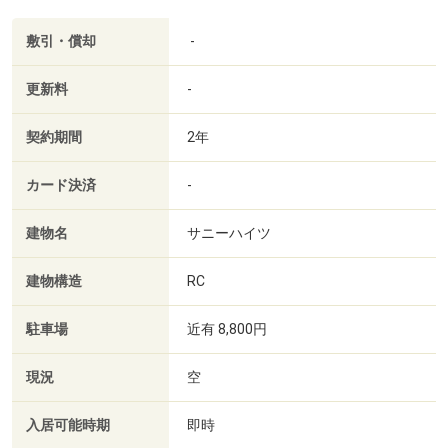
敷引・償却
-
更新料
-
契約期間
2年
カード決済
-
建物名
サニーハイツ
建物構造
RC
駐車場
近有 8,800円
現況
空
入居可能時期
即時