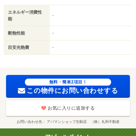
便利です。・賃貸保証等：加入要（全保連 初回：総賃料
エネルギー消費性
５０％ｏｒ１００％ ５０％の場合、１年毎に更新料１０
-
能
０００円）・通話ボタンを押せば相手の声が聞けるので、
会話したうえで直接会うかを決められるインターホンが付
断熱性能
-
いております。室内設備はエアコン・フローリングなどが
揃っており、とても充実しています。・駐輪場：有/鍵交換
目安光熱費
-
代 16500円/ルームクリーニング代 22000円
無料・簡単2項目！
この物件にお問い合わせする
お気に入りに追加する
お問い合わせ先
アパマンショップ生駒店 （株）丸和不動産