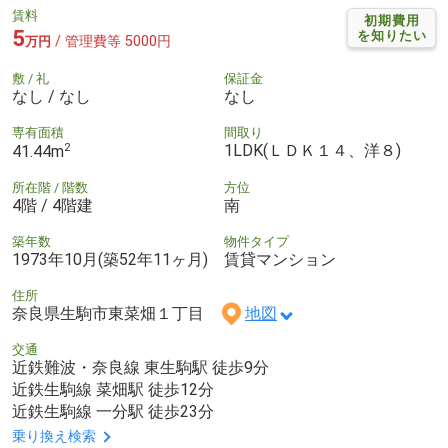
賃料
初期費用
5
を知りたい
/ 管理費等 5000円
万円
敷 / 礼
保証金
なし / なし
なし
専有面積
間取り
2
1LDK(ＬＤＫ１４、洋８)
41.44m
所在階 / 階数
方位
4階 / 4階建
南
築年数
物件タイプ
1973年10月(築52年11ヶ月)
賃貸マンション
住所
奈良県生駒市東菜畑１丁目
地図
交通
近鉄難波・奈良線 東生駒駅 徒歩9分
近鉄生駒線 菜畑駅 徒歩12分
近鉄生駒線 一分駅 徒歩23分
乗り換え検索