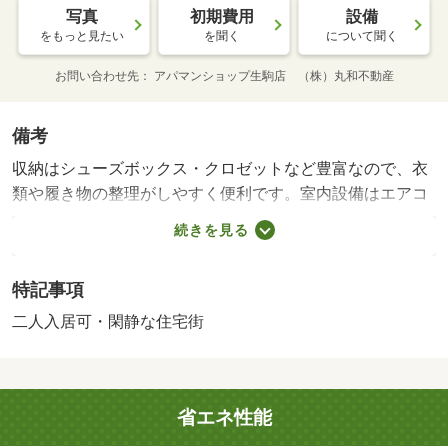
写真
初期費用
設備
をもっと見たい
を聞く
について聞く
お問い合わせ先
アパマンショップ生駒店 （株）丸和不動産
備考
収納はシューズボックス・クロゼットなど豊富なので、衣
類や履き物の整理がしやすく便利です。室内設備はエアコ
ン・フローリングなど豊富に揃っており、過ごしやすいお
続きを見る
部屋になっております。突然の宅配でも宅配ボックスがあ
るので日時問わず荷物を受け取ることができます。来訪者
特記事項
の顔が確認できる、安心のＴＶインターホン付きです。お
かずや汁物など何品も作りたい人におすすめな２口コンロ
二人入居可・閑静な住宅街
を設置しています。暖かな陽射しが心地よい、明るい室内
のマンションとなっています。新しい日々を送るにふさわ
しい、きれいな室内です。こちらの物件は現在空家です。
省エネ性能
バルコニー付きのマンションです。こちらは駐輪場付きの
物件です。駅から徒歩９分の物件なら、駅前のお買い物も