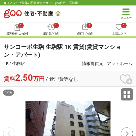
NTTグループ運営の不動産総合サイト goo住宅・不動産
0
1
0
0
最近検索した条件
最近見た物件
保存した条件
お気に入り
サンコーポ生駒 生駒駅 1K 賃貸(賃貸マンショ
ン・アパート)
1K / 生駒駅
情報提供元
アットホーム
2.50
賃料
万円
/ 管理費等なし
1
/
16