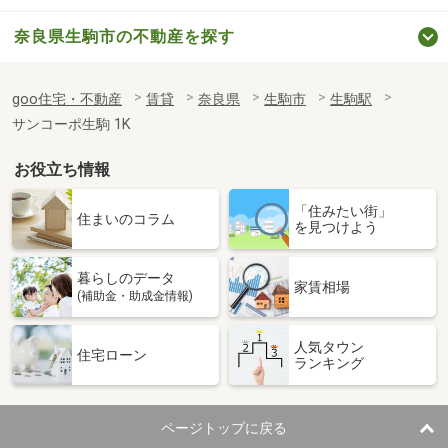
奈良県生駒市の不動産を探す
goo住宅・不動産
賃貸
奈良県
生駒市
生駒駅
サンコーポ生駒 1K
お役立ち情報
「住みたい街」
住まいのコラム
を見つけよう
暮らしのデータ
家賃相場
(補助金・助成金情報)
人気タウン
住宅ローン
ランキング
ページトップに戻る