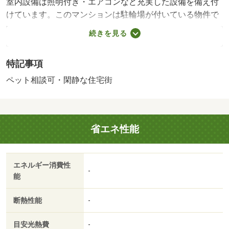
室内設備は照明付き・エアコンなど充実した設備を備え付
けています。このマンションは駐輪場が付いている物件で
す。ペットが大好きな方にも紹介したい、ペット相談可の
続きを見る
物件です。陽当たりが良いので、洗濯物が臭わずに乾きま
す。ぜひご覧いただきたい賃貸物件です。自然なイメージ
特記事項
を感じるフローリングとなっています。快適な生活を送り
たい方にオススメ、単身者限定の物件です。現在空家とな
ペット相談可・閑静な住宅街
っておりますので、お早めのご入居が可能となっておりま
す。・賃貸保証等：加入要（全保連 初回：賃料総額の４
０％、１年毎の更新保証料１５，０００円）・ペット条
省エネ性能
件：猫可・室内設備はエアコン・照明付きなど充実した設
備を備え付けています。防犯対策もバッチリなマンション
タイプの物件です。引っ越しの際には陽差しが入るマンシ
エネルギー消費性
ョンで新生活を爽やかにエンジョイしてください。・バイ
-
能
ク置場：なし・駐輪場：有/自治会費 300円
断熱性能
-
目安光熱費
-