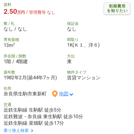
賃料
初期費用
2.50
を知りたい
/ 管理費等 なし
万円
敷 / 礼
保証金
なし / なし
なし
専有面積
間取り
2
1K(Ｋ１、洋６)
13m
所在階 / 階数
方位
1階 / 4階建
東
築年数
物件タイプ
1982年2月(築44年7ヶ月)
賃貸マンション
住所
奈良県生駒市東新町
地図
交通
近鉄生駒線 生駒駅 徒歩5分
近鉄難波・奈良線 東生駒駅 徒歩10分
近鉄生駒線 菜畑駅 徒歩17分
乗り換え検索