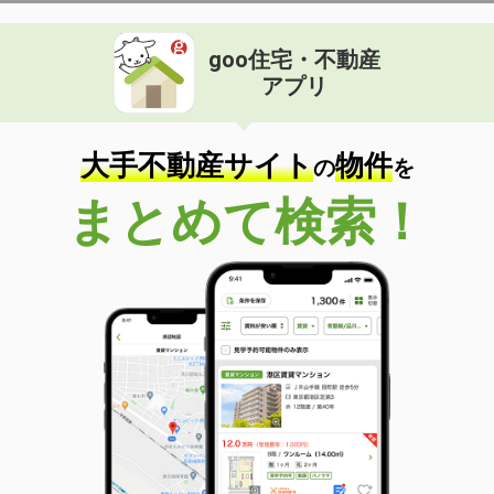
goo住宅・不動産
アプリ
大手不動産サイト
物件
の
を
まとめて検索！