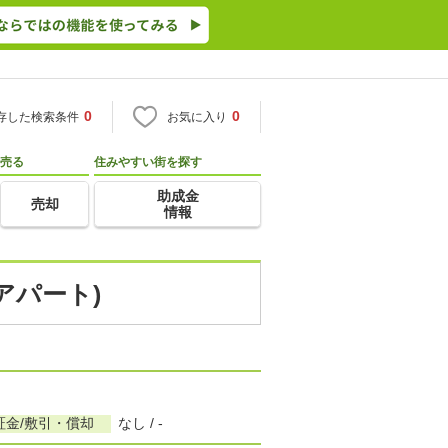
0
0
存した検索条件
お気に入り
売る
住みやすい街を探す
助成金
売却
情報
アパート)
証金/敷引・償却
なし / -