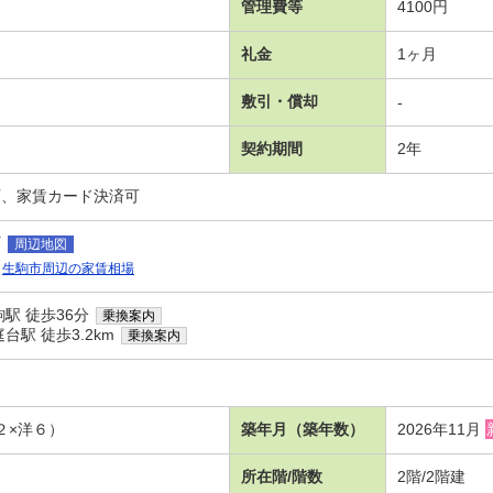
管理費等
4100円
礼金
1ヶ月
敷引・償却
-
契約期間
2年
可、家賃カード決済可
町
周辺地図
生駒市周辺の家賃相場
駅 徒歩36分
乗換案内
駅 徒歩3.2km
乗換案内
２×洋６）
築年月（築年数）
2026年11月
所在階/階数
2階/2階建