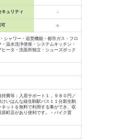
セキュリティ
-
居可
○
所・シャワー・追焚機能・都市ガス・フロ
サ・温水洗浄便座・システムキッチン・
グヒータ・洗面所独立・シューズボック
維持費等：入居サポート１，９８０円／
鉄けいはんな線生駒駅バス１１分新生駒
ーネットを無料で利用する事ができ、収
田原町店があり便利です。・バイク置