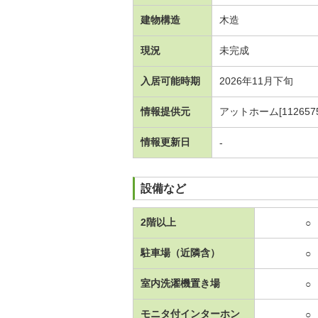
建物構造
木造
現況
未完成
入居可能時期
2026年11月下旬
情報提供元
アットホーム[1126575
情報更新日
-
設備など
2階以上
○
駐車場（近隣含）
○
室内洗濯機置き場
○
モニタ付インターホン
○