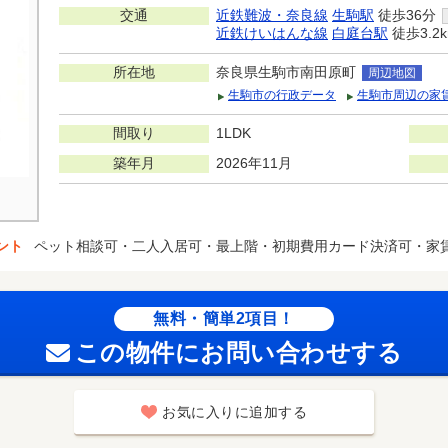
交通
近鉄難波・奈良線
生駒駅
徒歩36分
近鉄けいはんな線
白庭台駅
徒歩3.2
所在地
奈良県生駒市南田原町
周辺地図
生駒市の行政データ
生駒市周辺の家
間取り
1LDK
築年月
2026年11月
ント
ペット相談可・二人入居可・最上階・初期費用カード決済可・家
無料・簡単2項目！
この物件にお問い合わせする
お気に入りに追加する