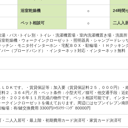
浴室乾燥機
24時間
○
ペット相談可
二人入
○
給湯・バス･トイレ別・トイレ・洗濯機置場・室内洗濯機置き場・洗面
浴室乾燥機・ウォークインクローゼット・照明器具・シャンプードレッ
キッチン・モニタ付インターホン・宅配ＢＯＸ・駐輪場・ＩＨクッキン
イバー（ブロードバンド）・インターネット対応・インターネット無料
１ＬＤＫです。・賃貸保証等：加入要（賃貸保証料２５，０００円）・
証料２，３６４円／月・ペット条件：小型犬可／猫可・他交通手段：近
６分・２０２６年１１月完成の物件です。ペット相談可能です。インタ
ォークインクローゼットを備えております。周辺にはセブンイレブン南
場：有/鍵交換費用 3300円/ﾊｳｽｸﾘｰﾆﾝｸﾞ 80000円
可・二人入居可・最上階・初期費用カード決済可・家賃カード決済可