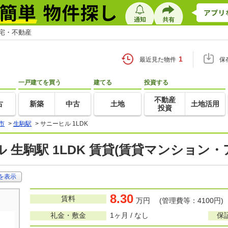
住宅・不動産
1
最近見た物件
保
一戸建てを買う
建てる
投資する
不動産
古
新築
中古
土地
土地活用
投資
市
>
生駒駅
>
サニーヒル 1LDK
 生駒駅 1LDK 賃貸(賃貸マンション・
を表示
8.30
賃料
万円 (管理費等：4100円)
礼金・敷金
1ヶ月 / なし
保