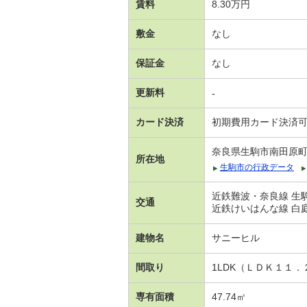
賃料
8.30万円
敷金
なし
保証金
なし
更新料
-
カード決済
初期費用カード決済
奈良県生駒市南田原
所在地
生駒市の行政データ
近鉄難波・奈良線 生駒
交通
近鉄けいはんな線 白庭台
建物名
サニーヒル
間取り
1LDK（ＬＤＫ１１．
専有面積
47.74㎡