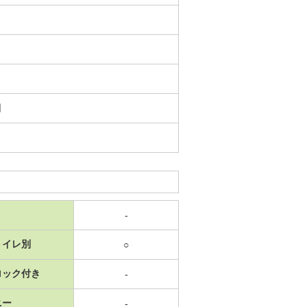
日
-
トイレ別
○
ロック付き
-
ニー
-