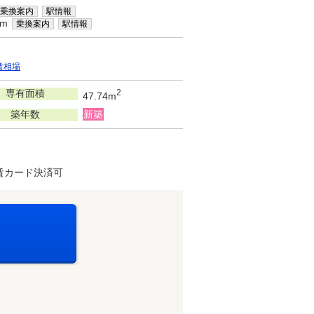
乗換案内
駅情報
km
乗換案内
駅情報
賃相場
専有面積
2
47.74m
築年数
新築
賃カード決済可