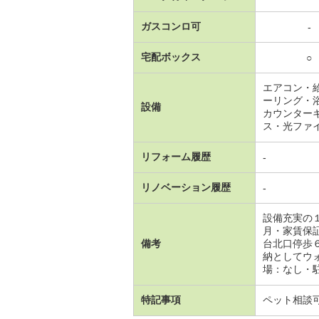
ガスコンロ可
-
宅配ボックス
○
エアコン・
ーリング・
設備
カウンター
ス・光ファ
リフォーム履歴
-
リノベーション履歴
-
設備充実の
月・家賃保
備考
台北口停歩
納としてウ
場：なし・駐輪
特記事項
ペット相談