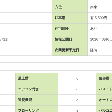
方位
南東
駐車場
有 5,500円
住宅保険
あり
721]
情報公開日
2026年8月6
次回更新予定日
随時
最上階
角部屋
○
エアコン付き
バス・
○
追焚機能
オート
○
フローリング
バルコ
○