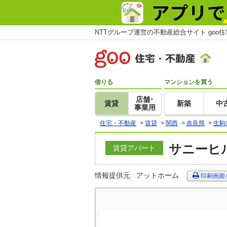
NTTグループ運営の不動産総合サイト goo
借りる
マンションを買う
店舗･
賃貸
新築
中
事業用
住宅・不動産
>
賃貸
>
関西
>
奈良県
>
生駒
サニーヒル
賃貸アパート
情報提供元
アットホーム
印刷画面