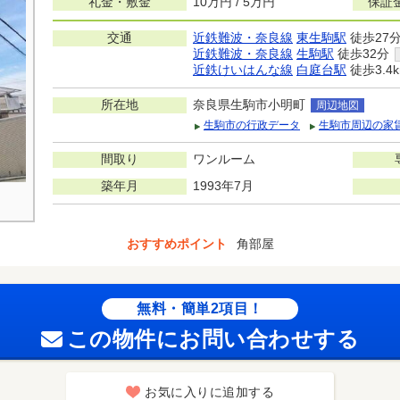
礼金・敷金
10万円 / 5万円
保証
交通
近鉄難波・奈良線
東生駒駅
徒歩27
近鉄難波・奈良線
生駒駅
徒歩32分
近鉄けいはんな線
白庭台駅
徒歩3.4
所在地
奈良県生駒市小明町
周辺地図
生駒市の行政データ
生駒市周辺の家
間取り
ワンルーム
築年月
1993年7月
おすすめポイント
角部屋
無料・簡単2項目！
この物件にお問い合わせする
お気に入りに追加する