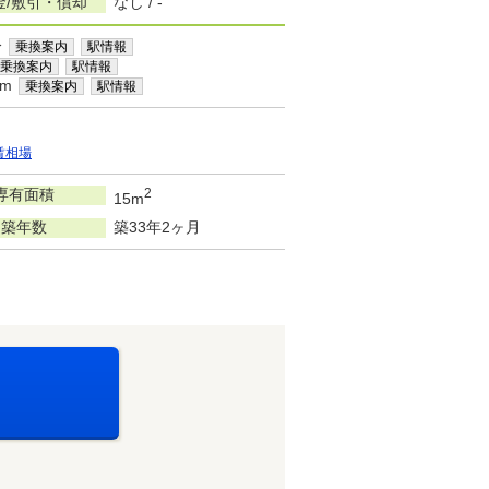
金/敷引・償却
なし / -
分
乗換案内
駅情報
乗換案内
駅情報
km
乗換案内
駅情報
賃相場
専有面積
2
15m
築年数
築33年2ヶ月