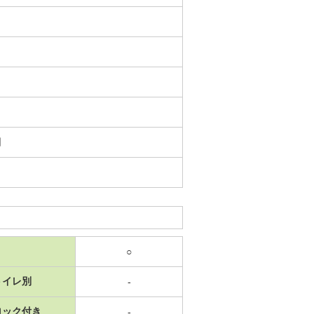
日
○
トイレ別
-
ロック付き
-