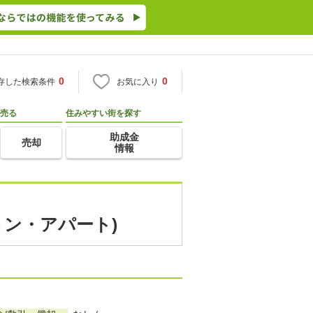
0
0
存した検索条件
お気に入り
売る
住みやすい街を探す
助成金
売却
情報
ョン・アパート)