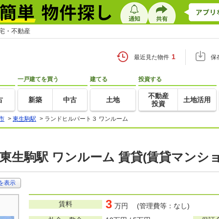
住宅・不動産
1
最近見た物件
保
一戸建てを買う
建てる
投資する
不動産
古
新築
中古
土地
土地活用
投資
市
>
東生駒駅
>
ランドヒルパート３ ワンルーム
東生駒駅 ワンルーム 賃貸(賃貸マンシ
を表示
3
賃料
万円 (管理費等：なし)