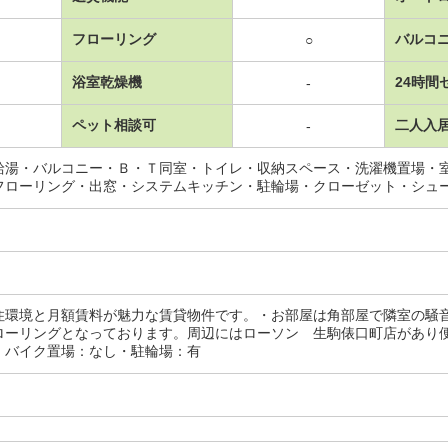
フローリング
バルコ
○
浴室乾燥機
24時間
-
ペット相談可
二人入
-
給湯・バルコニー・Ｂ・Ｔ同室・トイレ・収納スペース・洗濯機置場・
フローリング・出窓・システムキッチン・駐輪場・クローゼット・シュ
住環境と月額賃料が魅力な賃貸物件です。・お部屋は角部屋で隣室の騒
ローリングとなっております。周辺にはローソン 生駒俵口町店があり
・バイク置場：なし・駐輪場：有