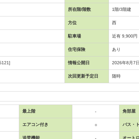
所在階/階数
1階/3階建
方位
西
駐車場
近有 9,900円
住宅保険
あり
121]
情報公開日
2026年8月7
次回更新予定日
随時
最上階
角部屋
-
エアコン付き
バス・
○
追焚機能
オート
-