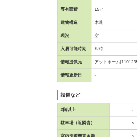
専有面積
15㎡
建物構造
木造
現況
空
入居可能時期
即時
情報提供元
アットホーム[1101235
情報更新日
-
設備など
2階以上
-
駐車場（近隣含）
○
室内洗濯機置き場
○