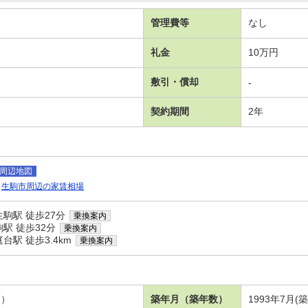
管理費等
なし
礼金
10万円
敷引・償却
-
契約期間
2年
周辺地図
生駒市周辺の家賃相場
駒駅 徒歩27分
乗換案内
駅 徒歩32分
乗換案内
駅 徒歩3.4km
乗換案内
６）
築年月（築年数）
1993年7月(