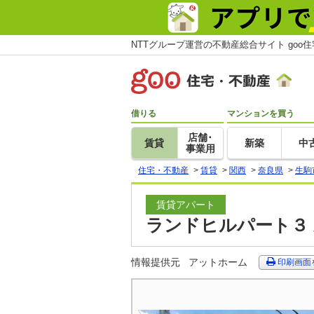
NTTグループ運営の不動産総合サイト goo
借りる
マンションを買う
店舗･
賃貸
新築
中
事業用
住宅・不動産
>
賃貸
>
関西
>
奈良県
>
生駒
賃貸アパート
ランドヒルパート３ 
情報提供元
アットホーム
印刷画面