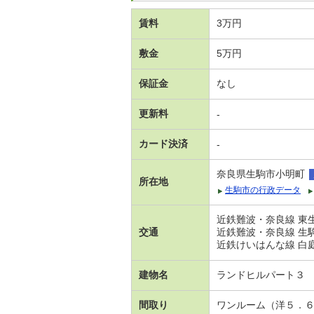
賃料
3万円
敷金
5万円
保証金
なし
更新料
-
カード決済
-
奈良県生駒市小明町
所在地
生駒市の行政データ
近鉄難波・奈良線 東生
交通
近鉄難波・奈良線 生駒
近鉄けいはんな線 白庭台
建物名
ランドヒルパート３
間取り
ワンルーム（洋５．