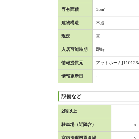
専有面積
15㎡
建物構造
木造
現況
空
入居可能時期
即時
情報提供元
アットホーム[1101234
情報更新日
-
設備など
2階以上
-
駐車場（近隣含）
○
室内洗濯機置き場
○