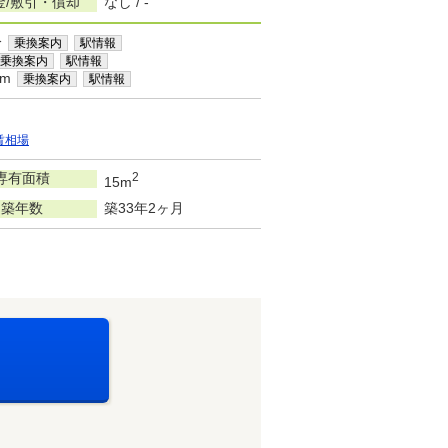
金/敷引・償却
なし / -
分
乗換案内
駅情報
乗換案内
駅情報
km
乗換案内
駅情報
賃相場
専有面積
2
15m
築年数
築33年2ヶ月