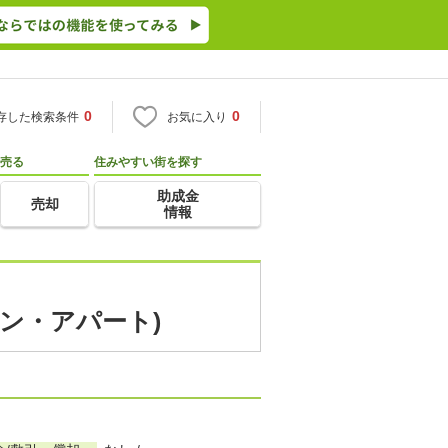
0
0
存した検索条件
お気に入り
売る
住みやすい街を探す
助成金
売却
情報
ョン・アパート)