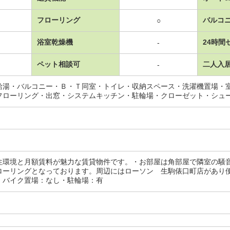
フローリング
バルコ
○
浴室乾燥機
24時間
-
ペット相談可
二人入
-
給湯・バルコニー・Ｂ・Ｔ同室・トイレ・収納スペース・洗濯機置場・
フローリング・出窓・システムキッチン・駐輪場・クローゼット・シュ
住環境と月額賃料が魅力な賃貸物件です。・お部屋は角部屋で隣室の騒
ローリングとなっております。周辺にはローソン 生駒俵口町店があり
・バイク置場：なし・駐輪場：有