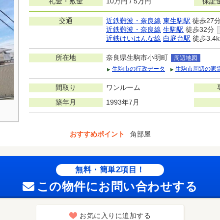
礼金・敷金
10万円 / 5万円
保証
交通
近鉄難波・奈良線
東生駒駅
徒歩27
近鉄難波・奈良線
生駒駅
徒歩32分
近鉄けいはんな線
白庭台駅
徒歩3.4
所在地
奈良県生駒市小明町
周辺地図
生駒市の行政データ
生駒市周辺の家
間取り
ワンルーム
築年月
1993年7月
おすすめポイント
角部屋
無料・簡単2項目！
この物件にお問い合わせする
お気に入りに追加する