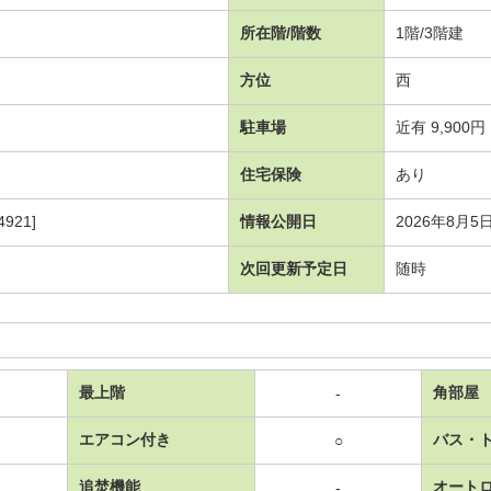
所在階/階数
1階/3階建
方位
西
駐車場
近有 9,900円
住宅保険
あり
921]
情報公開日
2026年8月5
次回更新予定日
随時
最上階
角部屋
-
エアコン付き
バス・
○
追焚機能
オート
-