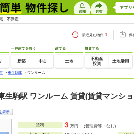
住宅・不動産
1
最近見た物件
保
一戸建てを買う
建てる
投資する
不動産
古
新築
中古
土地
土地活用
投資
市
>
東生駒駅
>
ワンルーム
東生駒駅 ワンルーム 賃貸(賃貸マンシ
を表示
3
賃料
万円 (管理費等：なし)