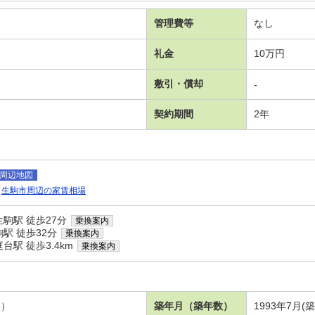
管理費等
なし
礼金
10万円
敷引・償却
-
契約期間
2年
周辺地図
生駒市周辺の家賃相場
駒駅 徒歩27分
乗換案内
駅 徒歩32分
乗換案内
駅 徒歩3.4km
乗換案内
６）
築年月（築年数）
1993年7月(