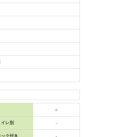
日
○
トイレ別
-
ロック付き
-