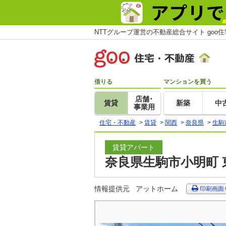
NTTグループ運営の不動産総合サイト goo
借りる
マンションを買う
店舗･
賃貸
新築
中
事業用
住宅・不動産
>
賃貸
>
関西
>
奈良県
>
生駒
賃貸アパート
奈良県生駒市小明町 
情報提供元
アットホーム
印刷画面