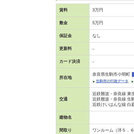
賃料
3万円
敷金
5万円
保証金
なし
更新料
-
カード決済
-
奈良県生駒市小明町
所在地
生駒市の行政データ
近鉄難波・奈良線 東生
交通
近鉄難波・奈良線 生駒
近鉄けいはんな線 白庭台
建物名
間取り
ワンルーム（洋５．