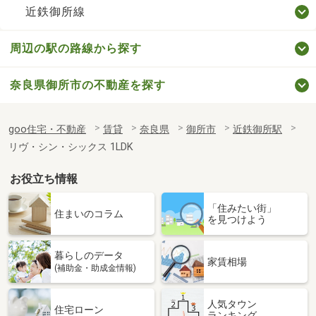
近鉄御所線
周辺の駅の路線から探す
奈良県御所市の不動産を探す
goo住宅・不動産
賃貸
奈良県
御所市
近鉄御所駅
リヴ・シン・シックス 1LDK
お役立ち情報
「住みたい街」
住まいのコラム
を見つけよう
暮らしのデータ
家賃相場
(補助金・助成金情報)
人気タウン
住宅ローン
ランキング