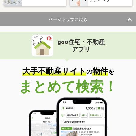
ページトップに戻る
goo住宅・不動産
アプリ
大手不動産サイト
物件
の
を
まとめて検索！