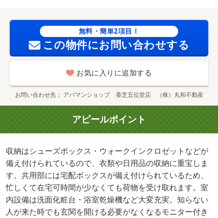
揃っており、過ごしやすいお部屋になっております。ドア
を開けたり直接会話しなくてもモニター越しに来訪者を確
認できるモニター付きインターホンを設置（＊＾＾＊）・
無料・簡単2項目！
駐輪場：有/クリーニング費用 80000円/鍵セット費 3300
この物件にお問い合わせする
円
お気に入りに追加する
お問い合わせ先
アパマンショップ 香芝五位堂店 （株）丸和不動産
アピールポイント
収納はシューズボックス・ウォークインクロゼットなどが
備え付けられているので、衣類や日用品の収納に重宝しま
す。共用部には宅配ボックスが備え付けられているため、
忙しくて在宅可時間が少なくても荷物を受け取れます。室
内設備は洗面化粧台・浴室乾燥機など大変充実。知らない
人が来た時でも玄関を開ける必要がなくなるモニター付き