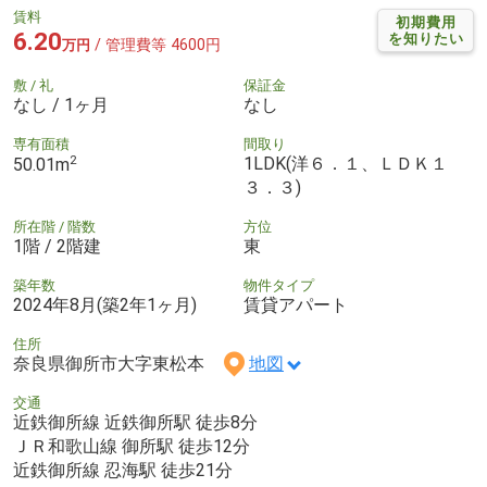
賃料
初期費用
6.20
を知りたい
/ 管理費等 4600円
万円
敷 / 礼
保証金
なし / 1ヶ月
なし
専有面積
間取り
2
1LDK(洋６．１、ＬＤＫ１
50.01m
３．３)
所在階 / 階数
方位
1階 / 2階建
東
築年数
物件タイプ
2024年8月(築2年1ヶ月)
賃貸アパート
住所
奈良県御所市大字東松本
地図
交通
近鉄御所線 近鉄御所駅 徒歩8分
ＪＲ和歌山線 御所駅 徒歩12分
近鉄御所線 忍海駅 徒歩21分