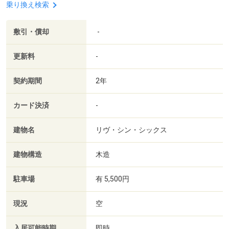
乗り換え検索
敷引・償却
-
更新料
-
契約期間
2年
カード決済
-
建物名
リヴ・シン・シックス
建物構造
木造
駐車場
有 5,500円
現況
空
入居可能時期
即時