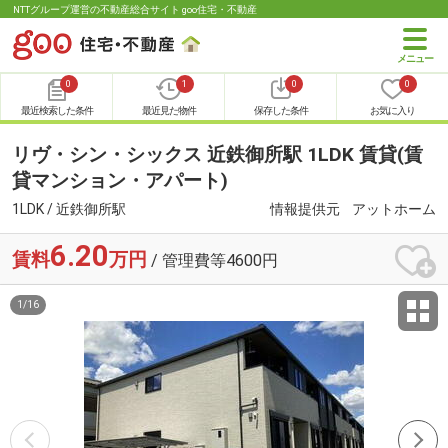
NTTグループ運営の不動産総合サイト goo住宅・不動産
0
1
0
0
最近検索した条件
最近見た物件
保存した条件
お気に入り
リヴ・シン・シックス 近鉄御所駅 1LDK 賃貸(賃
貸マンション・アパート)
1LDK / 近鉄御所駅
情報提供元
アットホーム
6.20
賃料
万円
/ 管理費等4600円
1
/
16