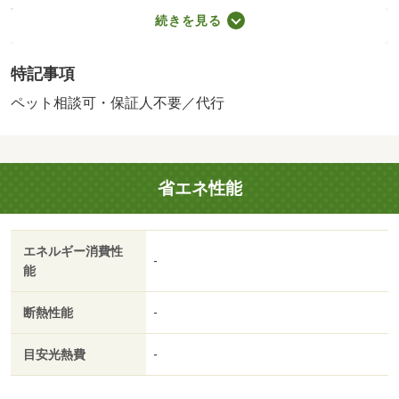
す。不在時でも荷物の受け取りができる、時間調整の手間
続きを見る
が省ける宅配ボックスが付いております。直接会わずにイ
ンターホン越しに来訪者を確認できるので、トラブルを事
特記事項
前に回避しやすくなります。室内設備は洗面所独立・浴室
乾燥機など豊富に揃っており、過ごしやすいお部屋になっ
ペット相談可・保証人不要／代行
ております。こちらの物件はただいま駐車場に２台空きあ
り。ＩＨキッチンはお手入れが簡単です。駐車場に空きが
あるので車を駐車するスペースにお困りの方にもお薦めで
省エネ性能
す。この物件はチューナーのご用意とご契約だけでＢＳを
楽しめます。駐輪場が付いている物件です。敷地内ごみ置
き場は、簡単にごみ捨てができるのが魅力です。通風良好
エネルギー消費性
の涼しく気持ちの良い空間をご提供いたします（＾＿
-
能
＾）・賃貸保証等：加入要（ハウスリーブ ハウスリーブ
株式会社 契約時保証委託料：２．２万／月額保証委託
断熱性能
-
料：賃料総額の２．２％又は５．５％ ※ペット可は２．
５万／２．５％）・維持費等：町内会費３５０円／月・ペ
目安光熱費
-
ット条件：小型犬可／猫可・管理形態／管理員の勤務形
態：不在・室内設備は浴室乾燥機・洗面化粧台など豊富に