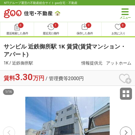
NTTグループ運営の不動産総合サイト goo住宅・不動産
0
1
0
0
最近検索した条件
最近見た物件
保存した条件
お気に入り
サンビル 近鉄御所駅 1K 賃貸(賃貸マンション・
アパート)
1K / 近鉄御所駅
情報提供元
アットホーム
3.30
賃料
万円
/ 管理費等2000円
1
/
16