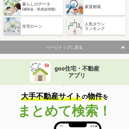
暮らしのデータ
家賃相場
(補助金・助成金情報)
人気タウン
住宅ローン
ランキング
ページトップに戻る
goo住宅・不動産
アプリ
大手不動産サイト
物件
の
を
まとめて検索！