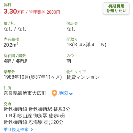
賃料
初期費用
3.30
を知りたい
/ 管理費等 2000円
万円
敷 / 礼
保証金
なし / なし
なし
専有面積
間取り
2
1K(Ｋ４×洋４．５)
20.2m
所在階 / 階数
方位
4階 / 4階建
南
築年数
物件タイプ
1988年10月(築37年11ヶ月)
賃貸マンション
住所
奈良県御所市大広町
地図
交通
近鉄御所線 近鉄御所駅 徒歩3分
ＪＲ和歌山線 御所駅 徒歩5分
近鉄御所線 忍海駅 徒歩20分
乗り換え検索