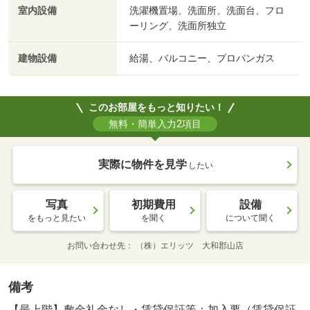
室内設備
洗濯機置場、洗面所、洗面台、フロ
ーリング、洗面所独立
建物設備
給湯、バルコニー、プロパンガス
このお部屋をもっと知りたい！
無料・簡単入力2項目
実際に物件を見学
したい
写真
初期費用
設備
をもっと見たい
を聞く
について聞く
お問い合わせ先
（株）エリッツ 大和郡山店
備考
【最上階】敷金礼金なし・賃貸保証等：加入要（賃貸保証