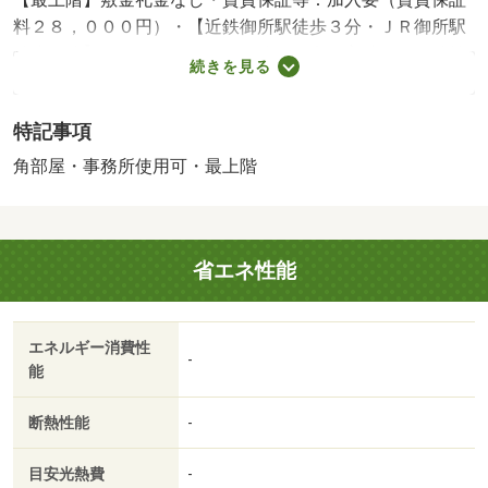
料２８，０００円）・【近鉄御所駅徒歩３分・ＪＲ御所駅
徒歩５分】２ＷＡＹアクセス可能で便利な立地にある鉄筋
続きを見る
コンクリート造賃貸マンションです。敷金礼金なしで初期
費用抑え目、ベランダ南向きのお部屋です。最上階。・バ
特記事項
イク置場：なし・駐輪場：なし
角部屋・事務所使用可・最上階
省エネ性能
エネルギー消費性
-
能
断熱性能
-
目安光熱費
-