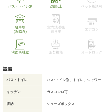
バス・トイレ別
2階以上
ペット相談可
駐車場
室内洗濯機
エアコン
(近隣含)
置き場
洗面所独立
追焚機能
オートロック
設備
バス・トイレ
バス･トイレ別、トイレ、シャワー
キッチン
ガスコンロ可
収納
シューズボックス