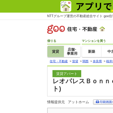
NTTグループ運営の不動産総合サイト goo
借りる
マンションを買う
店舗･
賃貸
新築
中
事業用
住宅・不動産
>
賃貸
>
関西
>
奈良県
>
桜井
賃貸アパート
レオパレスＢｏｎｎｅ
ト)
情報提供元
アットホーム
印刷画面