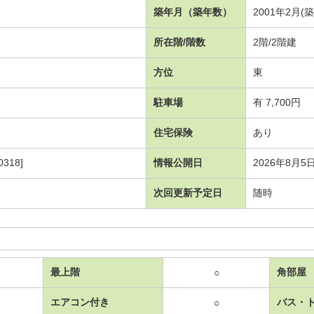
築年月（築年数）
2001年2月(
所在階/階数
2階/2階建
方位
東
駐車場
有 7,700円
住宅保険
あり
318]
情報公開日
2026年8月5
次回更新予定日
随時
最上階
角部屋
○
エアコン付き
バス・
○