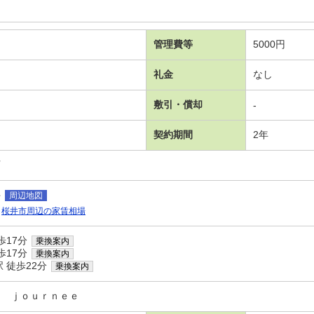
管理費等
5000円
礼金
なし
敷引・償却
-
契約期間
2年
可
井
周辺地図
桜井市周辺の家賃相場
歩17分
乗換案内
歩17分
乗換案内
 徒歩22分
乗換案内
ｅ ｊｏｕｒｎｅｅ