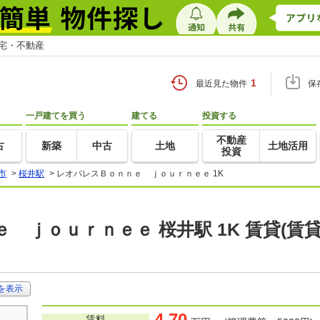
住宅・不動産
1
最近見た物件
保
一戸建てを買う
建てる
投資する
不動産
古
新築
中古
土地
土地活用
投資
市
>
桜井駅
>
レオパレスＢｏｎｎｅ ｊｏｕｒｎｅｅ 1K
 ｊｏｕｒｎｅｅ 桜井駅 1K 賃貸(
を表示
4.70
賃料