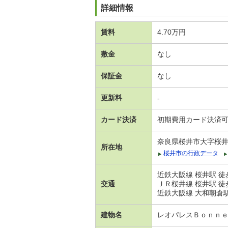
詳細情報
賃料
4.70万円
敷金
なし
保証金
なし
更新料
-
カード決済
初期費用カード決済
奈良県桜井市大字桜
所在地
桜井市の行政データ
近鉄大阪線 桜井駅 徒
交通
ＪＲ桜井線 桜井駅 徒
近鉄大阪線 大和朝倉駅
建物名
レオパレスＢｏｎｎ