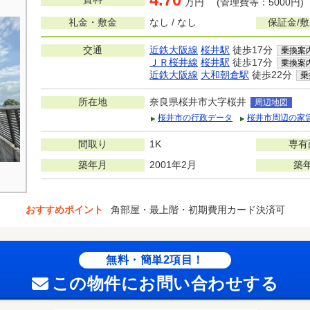
万円 (管理費等：5000円)
礼金・敷金
なし / なし
保証金/
交通
近鉄大阪線
桜井駅
徒歩17分
乗換案
ＪＲ桜井線
桜井駅
徒歩17分
乗換案
近鉄大阪線
大和朝倉駅
徒歩22分
乗
所在地
奈良県桜井市大字桜井
周辺地図
桜井市の行政データ
桜井市周辺の家
間取り
1K
専有
築年月
2001年2月
築
おすすめポイント
角部屋・最上階・初期費用カード決済可
無料・簡単2項目！
この物件にお問い合わせする