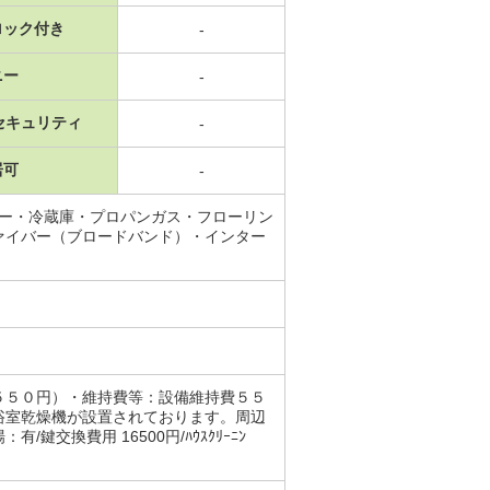
ロック付き
-
ニー
-
セキュリティ
-
居可
-
ワー・冷蔵庫・プロパンガス・フローリン
ァイバー（ブロードバンド）・インター
５５０円）・維持費等：設備維持費５５
浴室乾燥機が設置されております。周辺
換費用 16500円/ﾊｳｽｸﾘｰﾆﾝ