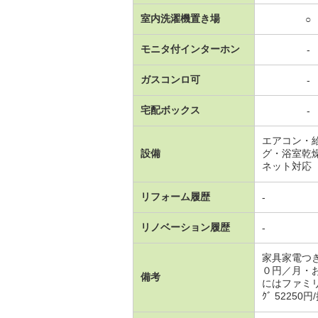
室内洗濯機置き場
○
モニタ付インターホン
-
ガスコンロ可
-
宅配ボックス
-
エアコン・
設備
グ・浴室乾
ネット対応
リフォーム履歴
-
リノベーション履歴
-
家具家電つ
０円／月・
備考
にはファミリ
ｸﾞ 52250