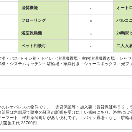
追焚機能
オート
-
フローリング
バルコ
○
浴室乾燥機
24時間
○
ペット相談可
二人入
-
給湯・バス･トイレ別・トイレ・洗濯機置場・室内洗濯機置き場・シャ
燥機・システムキッチン・駐輪場・家具付き・シューズボックス・光フ
きのレオパレスの物件です。・賃貸保証等：加入要（賃貸保証料５２，
お部屋は角部屋で隣室の騒音の影響を受けにくい傾向にあり、浴室には
ーマート 桜井薬師町店があり便利です。・バイク置場：なし・駐輪場：有/鍵交
円/抗菌施工代 23760円