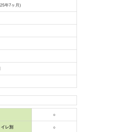
築25年7ヶ月)
日
○
トイレ別
○