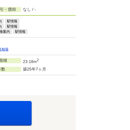
敷引・償却
なし / -
内
駅情報
内
駅情報
換案内
駅情報
賃相場
面積
2
23.18m
年数
築25年7ヶ月