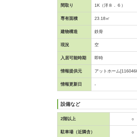
間取り
1K（洋８．６）
専有面積
23.18㎡
建物構造
鉄骨
現況
空
入居可能時期
即時
情報提供元
アットホーム[1160460
情報更新日
-
設備など
2階以上
○
駐車場（近隣含）
○