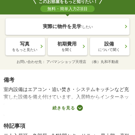
このお部屋をもっと知りたい！
無料・簡単入力2項目
実際に物件を見学
したい
写真
初期費用
設備
をもっと見たい
を聞く
について聞く
お問い合わせ先
アパマンショップ天理店 （株）丸和不動産
備考
室内設備はエアコン・追い焚き・システムキッチンなど充
実した設備を備え付けています。入居時からインターネッ
ト環境が整っており、オンライン授業やオンライン面接を
続きを見る
行うためにすぐにインターネットを使いたいという学生の
方にもおすすめです。駐輪場付きの物件です。こちらのお
特記事項
部屋で新しい生活を始めてみませんか。お車をお持ちの方
に駐車スペースを空けております。パーキングの料金は月