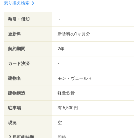
乗り換え検索
敷引・償却
-
更新料
新賃料の1ヶ月分
契約期間
2年
カード決済
-
建物名
モン・ヴェールＨ
建物構造
軽量鉄骨
駐車場
有 5,500円
現況
空
入居可能時期
即時