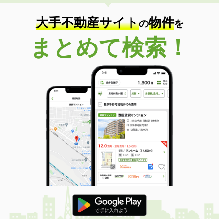
大手不動産サイト
物件
の
を
まとめて検索！