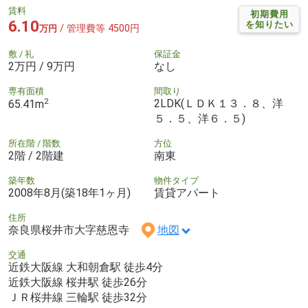
賃料
初期費用
6.10
を知りたい
/ 管理費等 4500円
万円
敷 / 礼
保証金
2万円 / 9万円
なし
専有面積
間取り
2
2LDK(ＬＤＫ１３．８、洋
65.41m
５．５、洋６．５)
所在階 / 階数
方位
2階 / 2階建
南東
築年数
物件タイプ
2008年8月(築18年1ヶ月)
賃貸アパート
住所
奈良県桜井市大字慈恩寺
地図
交通
近鉄大阪線 大和朝倉駅 徒歩4分
近鉄大阪線 桜井駅 徒歩26分
ＪＲ桜井線 三輪駅 徒歩32分