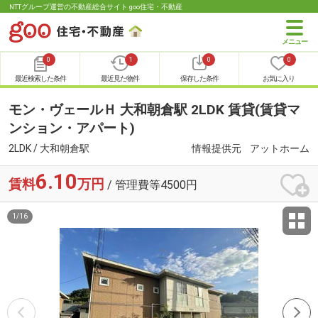
NTTグループ運営の不動産総合サイト goo住宅・不動産
0
1
0
0
最近検索した条件
最近見た物件
保存した条件
お気に入り
モン・ヴェールＨ 大和朝倉駅 2LDK 賃貸(賃貸マ
ンション・アパート)
2LDK / 大和朝倉駅
情報提供元
アットホーム
6.10
賃料
万円
/ 管理費等4500円
1
/
16