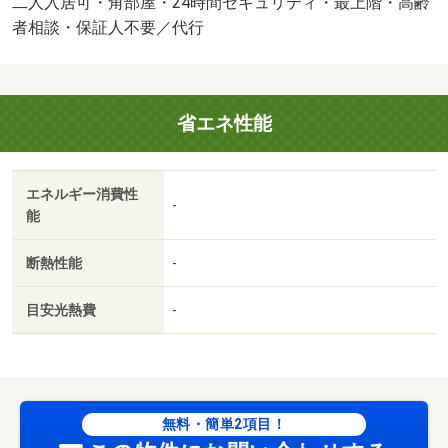
二人入居可・角部屋・24時間セキュリティ・最上階・高齢
額５５００円でございます。駅徒歩４分の物件なので、通
者相談・保証人不要／代行
勤・通学時間を短縮できます。フローリング張りの物件な
ので床掃除が簡単です。・賃貸保証等：加入要（オリコフ
ォレントインシュア 初回保証料３３，０００円、月額保
省エネ性能
証料賃料等総額の２％）・維持費等：町内会費３５０円／
月・シャーメゾンライフＳＵＰＰＯＲＴ２４１，３２０円
／月・室内設備は洗面所独立・浴室乾燥機など大変充実し
エネルギー消費性
ております。知らない人が来た時でも玄関を開ける必要が
-
能
なくなるモニター付きインターホンがあります。寒い季節
も安心の追い焚き機能付きです。・バイク置場：なし・駐
断熱性能
-
輪場：有・仲介手数料：１．１ヶ月/クリーニング特約
料 66000円/鍵交換費用 22000円
目安光熱費
-
無料・簡単2項目！