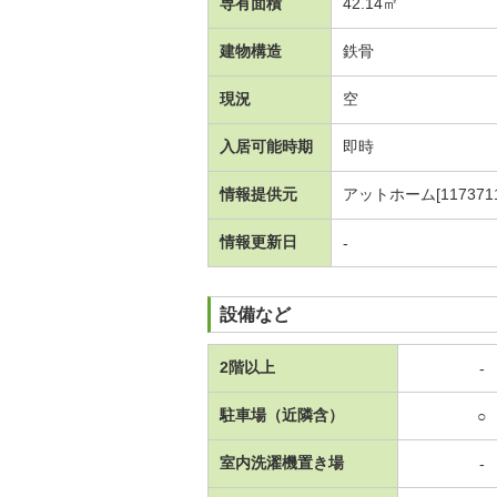
専有面積
42.14㎡
建物構造
鉄骨
現況
空
入居可能時期
即時
情報提供元
アットホーム[1173711
情報更新日
-
設備など
2階以上
-
駐車場（近隣含）
○
室内洗濯機置き場
-