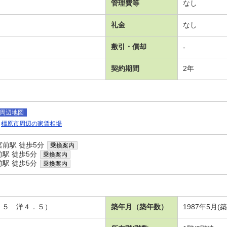
管理費等
なし
礼金
なし
敷引・償却
-
契約期間
2年
周辺地図
橿原市周辺の家賃相場
前駅 徒歩5分
乗換案内
駅 徒歩5分
乗換案内
駅 徒歩5分
乗換案内
．５ 洋４．５）
築年月（築年数）
1987年5月(