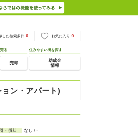
0
0
存した検索条件
お気に入り
売る
住みやすい街を探す
助成金
売却
情報
ション・アパート)
敷引・償却
なし / -