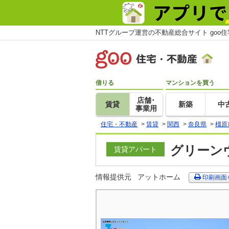
NTTグループ運営の不動産総合サイト goo
借りる
マンションを買う
店舗･
賃貸
新築
中
事業用
住宅・不動産
>
賃貸
>
関西
>
奈良県
>
橿原
グリーンヴ
賃貸アパート
情報提供元
アットホーム
印刷画面