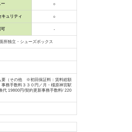
ニー
○
セキュリティ
○
居可
-
洗面所独立・シューズボックス
入要（その他 ※初回保証料：賃料総額
：事務手数料３３０円／月・橿原神宮駅
9800円/契約更新事務手数料/ 220