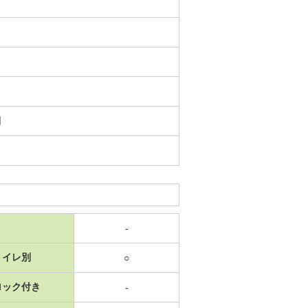
日
-
トイレ別
○
ロック付き
-