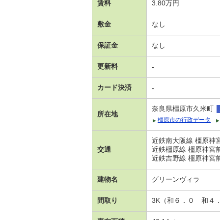
賃料
3.80万円
敷金
なし
保証金
なし
更新料
-
カード決済
-
奈良県橿原市久米町
所在地
橿原市の行政データ
近鉄南大阪線 橿原神宮
交通
近鉄橿原線 橿原神宮前
近鉄吉野線 橿原神宮前
建物名
グリーンヴィラ
間取り
3K（和６．０ 和４