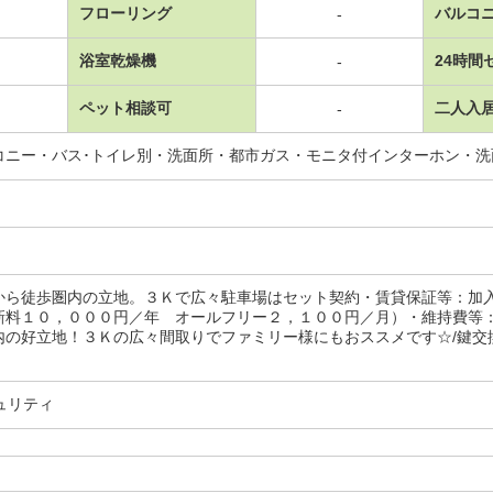
フローリング
バルコ
-
浴室乾燥機
24時間
-
ペット相談可
二人入
-
コニー・バス･トイレ別・洗面所・都市ガス・モニタ付インターホン・
から徒歩圏内の立地。３Ｋで広々駐車場はセット契約・賃貸保証等：加
新料１０，０００円／年 オールフリー２，１００円／月）・維持費等
の好立地！３Ｋの広々間取りでファミリー様にもおススメです☆/鍵交換代 1
ュリティ