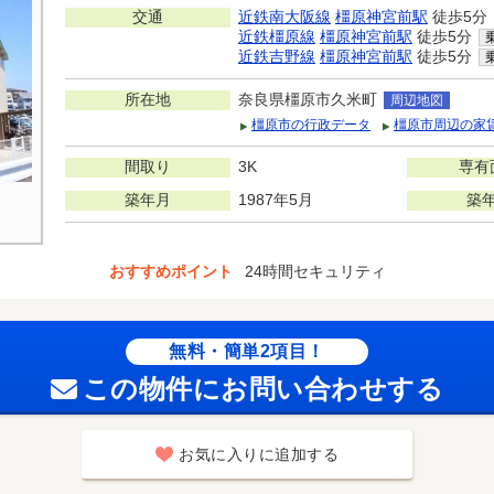
交通
近鉄南大阪線
橿原神宮前駅
徒歩5分
近鉄橿原線
橿原神宮前駅
徒歩5分
近鉄吉野線
橿原神宮前駅
徒歩5分
所在地
奈良県橿原市久米町
周辺地図
橿原市の行政データ
橿原市周辺の家
間取り
3K
専有
築年月
1987年5月
築
おすすめポイント
24時間セキュリティ
無料・簡単2項目！
この物件にお問い合わせする
お気に入りに追加する