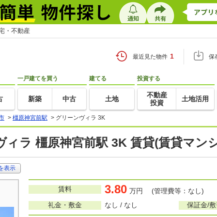
住宅・不動産
1
最近見た物件
保
一戸建てを買う
建てる
投資する
不動産
古
新築
中古
土地
土地活用
投資
市
>
橿原神宮前駅
>
グリーンヴィラ 3K
ィラ 橿原神宮前駅 3K 賃貸(賃貸マン
を表示
3.80
賃料
万円 (管理費等：なし)
礼金・敷金
なし / なし
保証金/