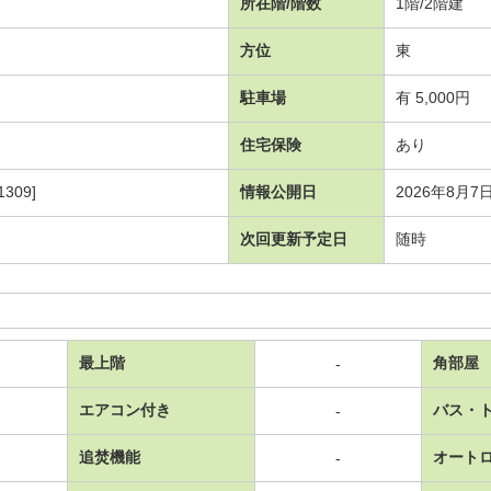
所在階/階数
1階/2階建
方位
東
駐車場
有 5,000円
住宅保険
あり
309]
情報公開日
2026年8月7
次回更新予定日
随時
最上階
角部屋
-
エアコン付き
バス・
-
追焚機能
オート
-