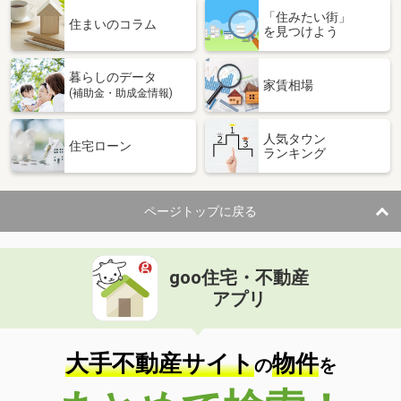
「住みたい街」
住まいのコラム
を見つけよう
暮らしのデータ
家賃相場
(補助金・助成金情報)
人気タウン
住宅ローン
ランキング
ページトップに戻る
goo住宅・不動産
アプリ
大手不動産サイト
物件
の
を