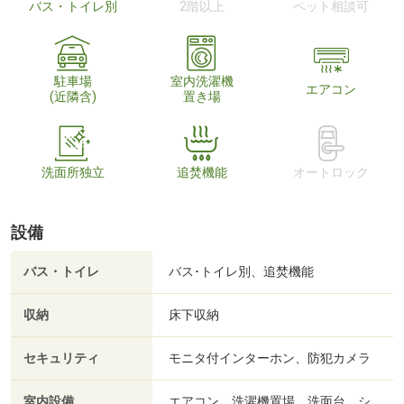
バス・トイレ別
2階以上
ペット相談可
駐車場
室内洗濯機
エアコン
(近隣含)
置き場
洗面所独立
追焚機能
オートロック
設備
バス・トイレ
バス･トイレ別、追焚機能
収納
床下収納
セキュリティ
モニタ付インターホン、防犯カメラ
室内設備
エアコン、洗濯機置場、洗面台、シ