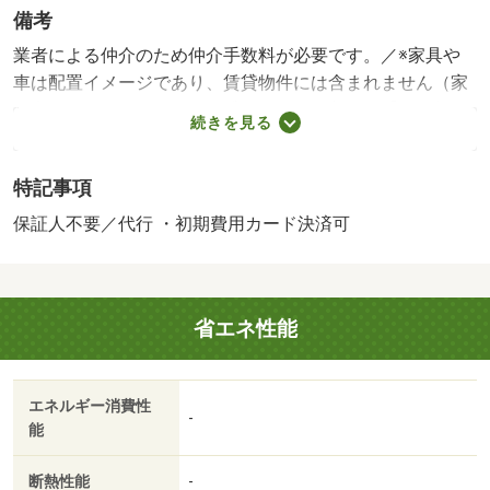
備考
業者による仲介のため仲介手数料が必要です。／※家具や
車は配置イメージであり、賃貸物件には含まれません（家
具家電付等を除く）。・賃貸保証等：加入要（【個人契
続きを見る
約】 初回契約事務手数料：３３，０００円（税込）、月
額保証料：賃料等の２％、保証会社：積水ハウスシャーメ
特記事項
ゾンパートナーズ）・維持費等：町内会費月額２５０円／
月・シャーメゾンライフＳＵＰＰＯＲＴ２４月額１，３２
保証人不要／代行 ・初期費用カード決済可
０円／月・☆積水ハウスのシャーメゾン！／☆フレッツ光
（光ネクストマンションタイプ）対応物件！（別途契約手
続きが必要です）／☆防犯カメラ導入物件で防犯性を高め
省エネ性能
ています。・駐輪場：なし/鍵交換費用 22000円/クリーニ
ング特約料 44000円
エネルギー消費性
-
能
断熱性能
-