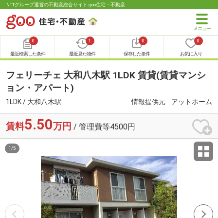
NTTグループ運営の不動産総合サイト goo住宅・不動産
0
1
0
0
最近検索した条件
最近見た物件
保存した条件
お気に入り
フェリーチェ 大和八木駅 1LDK 賃貸(賃貸マンシ
ョン・アパート)
1LDK / 大和八木駅
情報提供元
アットホーム
5.50
賃料
万円
/ 管理費等4500円
1
/
5