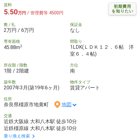
賃料
初期費用
5.50
を知りたい
/ 管理費等 4500円
万円
敷 / 礼
保証金
2万円 / 6万円
なし
専有面積
間取り
2
1LDK(ＬＤＫ１２．６帖 洋
45.88m
室６．４帖)
所在階 / 階数
方位
1階 / 2階建
南
築年数
物件タイプ
2007年3月(築19年6ヶ月)
賃貸アパート
住所
奈良県橿原市地黄町
地図
交通
近鉄大阪線 大和八木駅 徒歩10分
近鉄橿原線 大和八木駅 徒歩10分
乗り換え検索