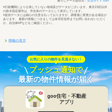
暮らしデータ提供元：
生活ガイド.com
※行政機関により公表していない地域及びデータがございます。東京23区以外
の政令指定都市は、市全体のデータとして表示しています。
※提供データには細心の注意を払っておりますが、調査後に変更がある場合が
あります。 最新の情報につきましては各市区役所までお問い合わせいただく
か、自治体HPなどをご確認ください。
情報の見方
お気に入りの物件を見逃さない！
プッシュ通知で
最新の物件情報が届く
goo住宅・不動産
アプリ