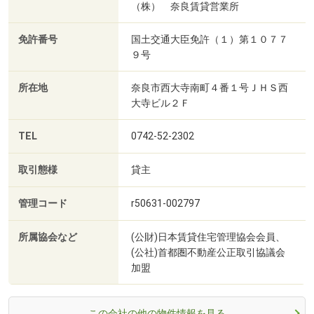
（株） 奈良賃貸営業所
免許番号
国土交通大臣免許（１）第１０７７
９号
所在地
奈良市西大寺南町４番１号ＪＨＳ西
大寺ビル２Ｆ
TEL
0742-52-2302
取引態様
貸主
管理コード
r50631-002797
所属協会など
(公財)日本賃貸住宅管理協会会員、
(公社)首都圏不動産公正取引協議会
加盟
この会社の他の物件情報を見る