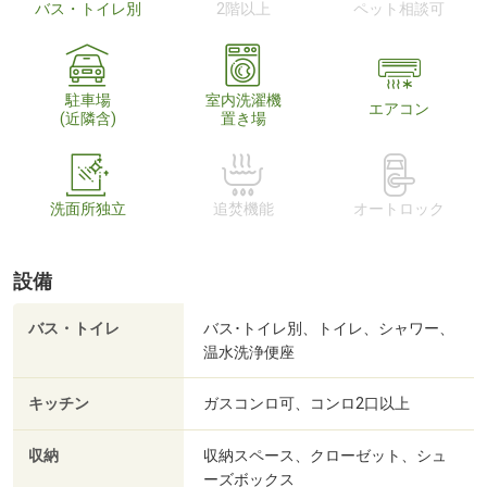
バス・トイレ別
2階以上
ペット相談可
駐車場
室内洗濯機
エアコン
(近隣含)
置き場
洗面所独立
追焚機能
オートロック
設備
バス・トイレ
バス･トイレ別、トイレ、シャワー、
温水洗浄便座
キッチン
ガスコンロ可、コンロ2口以上
収納
収納スペース、クローゼット、シュ
ーズボックス