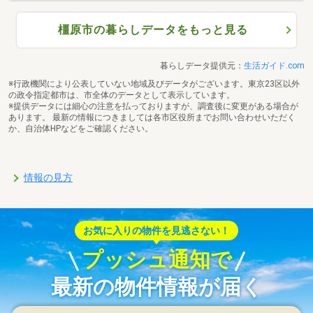
橿原市の暮らしデータをもっと見る
暮らしデータ提供元：
生活ガイド.com
※行政機関により公表していない地域及びデータがございます。東京23区以外
の政令指定都市は、市全体のデータとして表示しています。
※提供データには細心の注意を払っておりますが、調査後に変更がある場合が
あります。 最新の情報につきましては各市区役所までお問い合わせいただく
か、自治体HPなどをご確認ください。
情報の見方
お気に入りの物件を見逃さない！
プッシュ通知で
最新の物件情報が届く