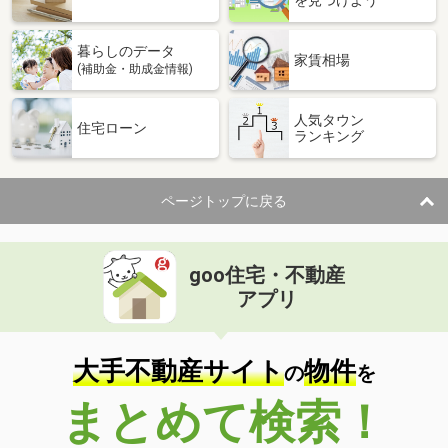
暮らしのデータ
家賃相場
(補助金・助成金情報)
人気タウン
住宅ローン
ランキング
ページトップに戻る
goo住宅・不動産
アプリ
大手不動産サイト
物件
の
を
まとめて検索！