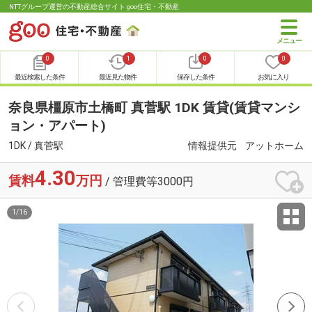
NTTグループ運営の不動産総合サイト goo住宅・不動産
0
1
0
0
最近検索した条件
最近見た物件
保存した条件
お気に入り
奈良県橿原市土橋町 真菅駅 1DK 賃貸(賃貸マンシ
ョン・アパート)
1DK / 真菅駅
情報提供元
アットホーム
4.30
賃料
万円
/ 管理費等3000円
1
/
16