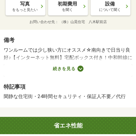
写真
初期費用
設備
をもっと見たい
を聞く
について聞く
お問い合わせ先
（株）山晃住宅 八木駅前店
備考
ワンルームでは少し狭い方にオススメ☆南向きで日当り良
好♪【インターネット無料】宅配ボックス付き！中和幹線に
アクセスしやすく、スーパーやコンビも近くにあり買い物
続きを見る
や通勤にも非常に便利です。お風呂・トイレも別で独立洗
面台も付いてこのお家賃！ワンルームでは少し狭い方には
特記事項
オススメです！！・賃貸保証等：加入要（オリコ 初回事
務手数料３３，０００円（初回引落時）、保証料月額賃料
閑静な住宅街・24時間セキュリティ・保証人不要／代行
等総額２％円／月）・鍵交換代：あり２２，０００円～・
維持費等：町会費５００円／月・【インターネット無料】
宅配ボックス！ウォシュレット中和幹線にアクセスしやす
省エネ性能
く、スーパーやコンビも近くにあり買い物や通勤にも非常
に便利です。お風呂・トイレも別で独立洗面台も付いてこ