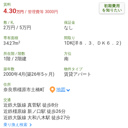
賃料
初期費用
4.30
を知りたい
/ 管理費等 3000円
万円
敷 / 礼
保証金
2万円 / 5万円
なし
専有面積
間取り
2
1DK(洋８．３、ＤＫ６．２)
34.27m
所在階 / 階数
方位
1階 / 2階建
南
築年数
物件タイプ
2000年4月(築26年5ヶ月)
賃貸アパート
住所
奈良県橿原市土橋町
地図
交通
近鉄大阪線 真菅駅 徒歩8分
近鉄橿原線 新ノ口駅 徒歩26分
近鉄大阪線 大和八木駅 徒歩27分
乗り換え検索