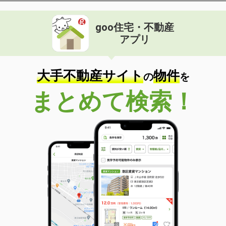
goo住宅・不動産
アプリ
大手不動産サイト
物件
の
を
まとめて検索！