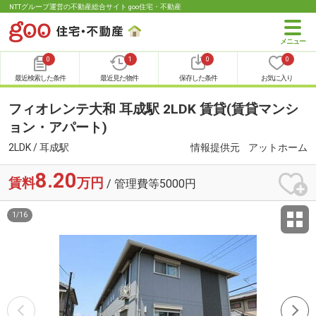
NTTグループ運営の不動産総合サイト goo住宅・不動産
0
1
0
0
最近検索した条件
最近見た物件
保存した条件
お気に入り
フィオレンテ大和 耳成駅 2LDK 賃貸(賃貸マンシ
ョン・アパート)
2LDK / 耳成駅
情報提供元
アットホーム
8.20
賃料
万円
/ 管理費等5000円
1
/
16