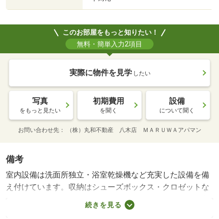
このお部屋をもっと知りたい！
無料・簡単入力2項目
実際に物件を見学
したい
写真
初期費用
設備
をもっと見たい
を聞く
について聞く
お問い合わせ先
（株）丸和不動産 八木店 ＭＡＲＵＷＡアパマン
備考
室内設備は洗面所独立・浴室乾燥機など充実した設備を備
え付けています。収納はシューズボックス・クロゼットな
どが備え付けられているので、衣類や日用品の収納に重宝
続きを見る
します。モニターで来訪者を確認して、インターホンを通