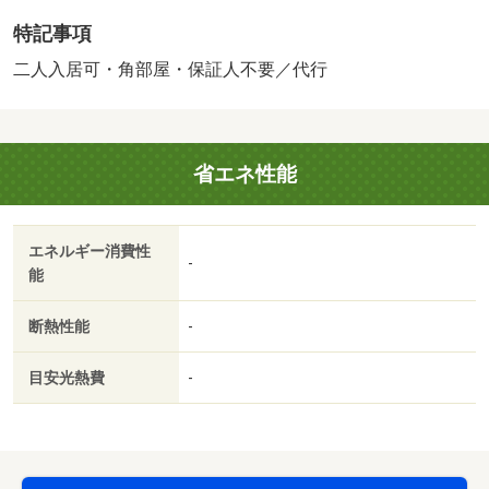
じて室内から会話することができます。賃料１０万円以下
特記事項
をご希望のお客様、ぜひお問い合わせください。物件の広
さは５３．０８平米もあります。角部屋は他の住戸との接
二人入居可・角部屋・保証人不要／代行
地面が少ないため、生活音が響きにくくなります。専用庭
付きの物件です。小さなお子さんがいるご家庭にオススメ
の段差の少ないお住まい。駐輪場付きの物件です。抗菌性
省エネ性能
に優れていて、扱いやすい材質のシステムキッチン付
き。・賃貸保証等：加入要（初回保証料３５，０００円、
月額保証料賃料等総額の１％＋８００円）・モニターで来
エネルギー消費性
訪者を確認し、インターホンで対面せずに会話することが
-
能
できます。室内設備は浴室乾燥機・洗面化粧台などが揃っ
ており、とても充実しています。風通しが良いアパートで
断熱性能
-
快適な生活を。・駐輪場：有・仲介手数料：１．１ヶ月/ル
ームクリーニング代 71500円/Ｄ－ｒｏｏｍＣａｒｄキー料
目安光熱費
-
金 16500円/ＩＣロック電池代 2750円