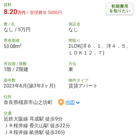
賃料
初期費用
8.20
を知りたい
/ 管理費等 5000円
万円
敷 / 礼
保証金
なし / 5万円
なし
専有面積
間取り
2
2LDK(洋６．１、洋４．５、
53.08m
ＬＤＫ１２．７)
所在階 / 階数
方位
1階 / 2階建
東
築年数
物件タイプ
2023年6月(築3年3ヶ月)
賃貸アパート
住所
奈良県橿原市山之坊町
地図
交通
近鉄大阪線 耳成駅 徒歩9分
ＪＲ桜井線 香久山駅 徒歩22分
ＪＲ桜井線 畝傍駅 徒歩26分