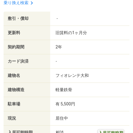
乗り換え検索
敷引・償却
-
更新料
旧賃料の1ヶ月分
契約期間
2年
カード決済
-
建物名
フィオレンテ大和
建物構造
軽量鉄骨
駐車場
有 5,500円
現況
居住中
入居可能時期
相談
入居可能時期