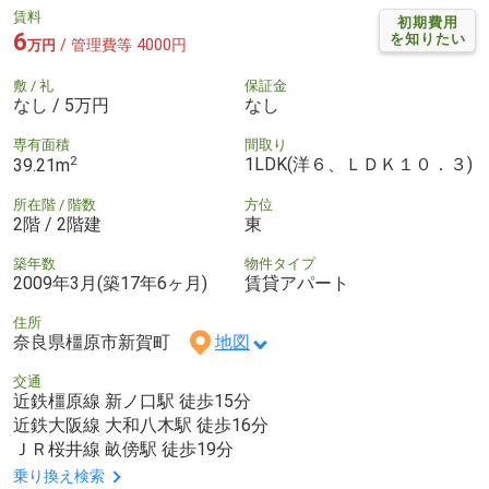
賃料
初期費用
6
を知りたい
/ 管理費等 4000円
万円
敷 / 礼
保証金
なし / 5万円
なし
専有面積
間取り
2
1LDK(洋６、ＬＤＫ１０．３)
39.21m
所在階 / 階数
方位
2階 / 2階建
東
築年数
物件タイプ
2009年3月(築17年6ヶ月)
賃貸アパート
住所
奈良県橿原市新賀町
地図
交通
近鉄橿原線 新ノ口駅 徒歩15分
近鉄大阪線 大和八木駅 徒歩16分
ＪＲ桜井線 畝傍駅 徒歩19分
乗り換え検索