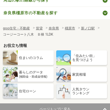
周辺の駅の路線から探す
奈良県橿原市の不動産を探す
goo住宅・不動産
賃貸
奈良県
橿原市
新ノ口駅
コージーコート八木 Ｂ棟 1LDK
お役立ち情報
「住みたい街」
住まいのコラム
を見つけよう
暮らしのデータ
家賃相場
(補助金・助成金情報)
人気タウン
住宅ローン
ランキング
ページトップに戻る