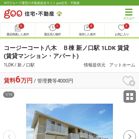
NTTグループ運営の不動産総合サイト goo住宅・不動産
0
1
0
0
最近検索した条件
最近見た物件
保存した条件
お気に入り
コージーコート八木 Ｂ棟 新ノ口駅 1LDK 賃貸
(賃貸マンション・アパート)
1LDK / 新ノ口駅
情報提供元
アットホーム
6
賃料
万円
/ 管理費等4000円
1
/
16