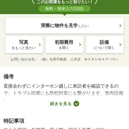
このお部屋をもっと知りたい！
無料・簡単入力2項目
実際に物件を見学
したい
写真
初期費用
設備
をもっと見たい
を聞く
について聞く
お問い合わせ先
（株）丸和不動産 八木店 ＭＡＲＵＷＡアパマン
備考
直接会わずにインターホン越しに来訪者を確認できるの
で、トラブル回避にも防犯対策にも繋がります。室内設備
は洗面所独立・浴室乾燥機などが揃っており、とても充実
続きを見る
しています。収納はシューズボックス・クロゼットなどが
備え付けられているので、衣類や日用品の収納に重宝しま
特記事項
す。こちらのアパートでは、駐車場が月額５５００円でご