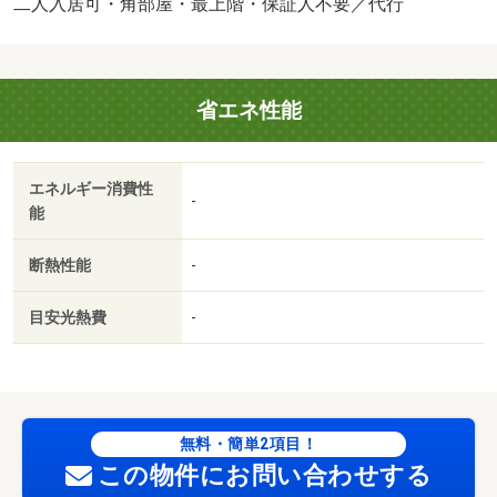
利用いただけます。価格６万円ながら充実した設備のこち
二人入居可・角部屋・最上階・保証人不要／代行
らの物件は、多くの方におすすめです。新しい生活のスタ
ートにおすすめなのが、こちらのアパートです。駐輪場付
き物件です。ぜひご覧いただきたい賃貸物件です。１ＬＤ
省エネ性能
Ｋの広々したお部屋は、充実した生活の糧です。通風良好
のアパートなのでいつでも新鮮な空気を味わえます。・賃
貸保証等：加入要（初回保証料３５，０００円、月額保証
エネルギー消費性
料賃料等総額の１％＋８００円）・維持費等：自治会費２
-
能
００円／月・収納はシューズボックス・クロゼットなど豊
富なので、衣類や履き物の整理がしやすく便利です。来客
断熱性能
-
時にはＴＶインターホンを使用して訪問者の顔を確認する
ことができます。こちらの物件はアパートです。・駐輪
目安光熱費
-
場：有・仲介手数料：１．１ヶ月/ルームクリーニング
代 60500円/カードキー発行料 16500円
無料・簡単2項目！
この物件にお問い合わせする