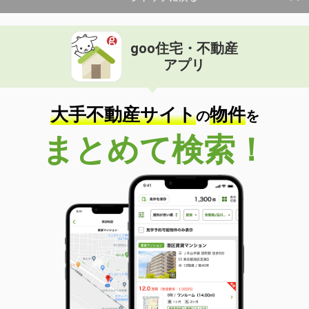
goo住宅・不動産
アプリ
大手不動産サイト
物件
の
を
まとめて検索！