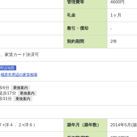
管理費等
4600円
礼金
1ヶ月
敷引・償却
-
契約期間
2年
可、家賃カード決済可
周辺地図
橿原市周辺の家賃相場
歩6分
乗換案内
徒歩17分
乗換案内
歩31分
乗換案内
７×洋４．２×洋６）
築年月（築年数）
2014年5月(