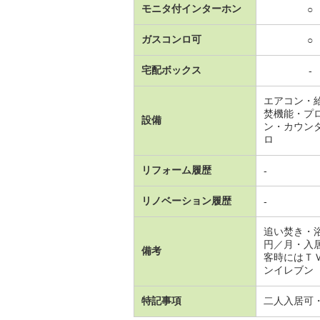
モニタ付インターホン
○
ガスコンロ可
○
宅配ボックス
-
エアコン・
焚機能・プ
設備
ン・カウン
ロ
リフォーム履歴
-
リノベーション履歴
-
追い焚き・
円／月・入
備考
客時にはＴ
ンイレブン 
特記事項
二人入居可