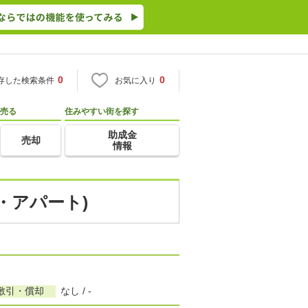
0
0
存した検索条件
お気に入り
売る
住みやすい街を探す
助成金
売却
情報
・アパート)
敷引・償却
なし / -