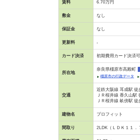
賃料
6.70万円
敷金
なし
保証金
なし
更新料
-
カード決済
初期費用カード決済
奈良県橿原市高殿町
所在地
橿原市の行政データ
近鉄大阪線 耳成駅 徒
交通
ＪＲ桜井線 香久山駅 
ＪＲ桜井線 畝傍駅 徒
建物名
プロフィット
間取り
2LDK（ＬＤＫ１１．