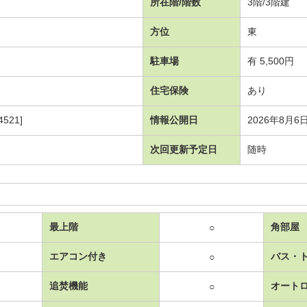
所在階/階数
3階/3階建
方位
東
駐車場
有 5,500円
住宅保険
あり
521]
情報公開日
2026年8月6
次回更新予定日
随時
最上階
角部屋
○
エアコン付き
バス・
○
追焚機能
オート
○