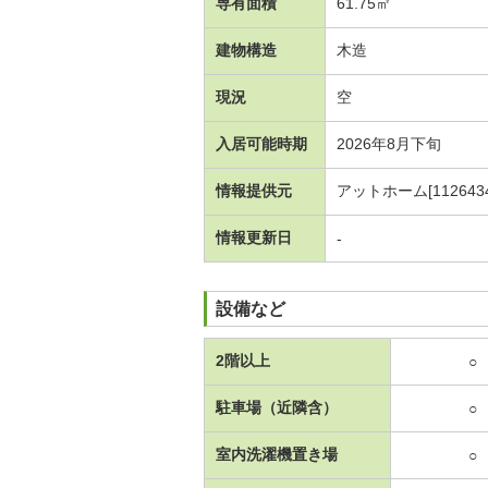
専有面積
61.75㎡
建物構造
木造
現況
空
入居可能時期
2026年8月下旬
情報提供元
アットホーム[1126434
情報更新日
-
設備など
2階以上
○
駐車場（近隣含）
○
室内洗濯機置き場
○