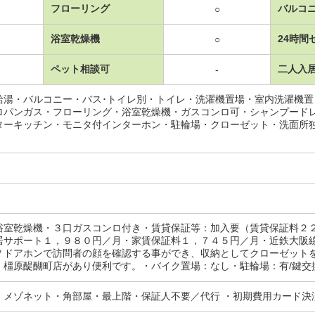
フローリング
バルコ
○
浴室乾燥機
24時間
○
ペット相談可
二人入
-
給湯・バルコニー・バス･トイレ別・トイレ・洗濯機置場・室内洗濯機
ロパンガス・フローリング・浴室乾燥機・ガスコンロ可・シャンプード
ターキッチン・モニタ付インターホン・駐輪場・クローゼット・洗面所
浴室乾燥機・３口ガスコンロ付き・賃貸保証等：加入要（賃貸保証料２
居サポート１，９８０円／月・家賃保証料１，７４５円／月・近鉄大阪
Ｖドアホンで訪問者の顔を確認する事ができ、収納としてクローゼット
橿原醍醐町店があり便利です。・バイク置場：なし・駐輪場：有/鍵交換費用 330
・メゾネット・角部屋・最上階・保証人不要／代行 ・初期費用カード決