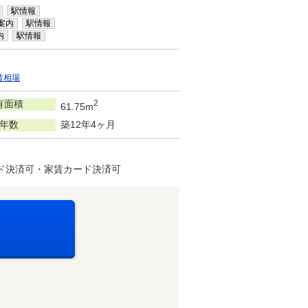
駅情報
案内
駅情報
内
駅情報
賃相場
有面積
2
61.75m
年数
築12年4ヶ月
ド決済可・家賃カード決済可