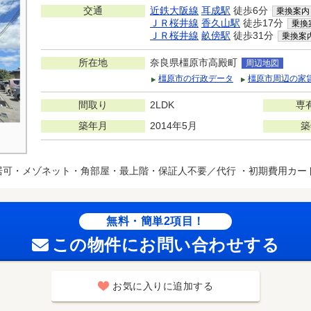
交通
近鉄大阪線
耳成駅
徒歩6分
乗換案内
ＪＲ桜井線
香久山駅
徒歩17分
乗換
ＪＲ桜井線
畝傍駅
徒歩31分
乗換案
所在地
奈良県橿原市高殿町
周辺地図
橿原市の行政データ
橿原市周辺の家
間取り
2LDK
専
築年月
2014年5月
築
居可・メゾネット・角部屋・最上階・保証人不要／代行 ・初期費用カー
無料・簡単2項目！
この物件にお問い合わせする
お気に入りに追加する