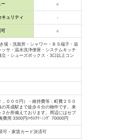
ニー
○
セキュリティ
-
居可
○
置き場・洗面所・シャワー・ＢＳ端子・追
レッサ・温水洗浄便座・システムキッチ
独立・シューズボックス・3口以上コン
２，０００円）・維持費等：町費２５０
線の耳成駅まで徒歩６分の物件です。来
を２か所備えております。周辺にはセブ
0円/ﾊｳｽｸﾘｰﾆﾝｸﾞ 70000円
済可・家賃カード決済可