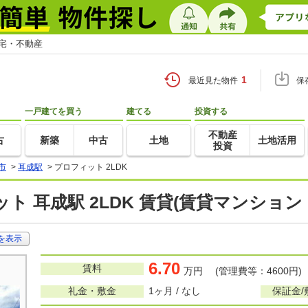
住宅・不動産
1
最近見た物件
保
一戸建てを買う
建てる
投資する
不動産
古
新築
中古
土地
土地活用
投資
市
>
耳成駅
>
プロフィット 2LDK
ト 耳成駅 2LDK 賃貸(賃貸マンション
を表示
6.70
賃料
万円 (管理費等：4600円)
礼金・敷金
1ヶ月 / なし
保証金/