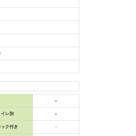
日
○
トイレ別
○
ロック付き
-