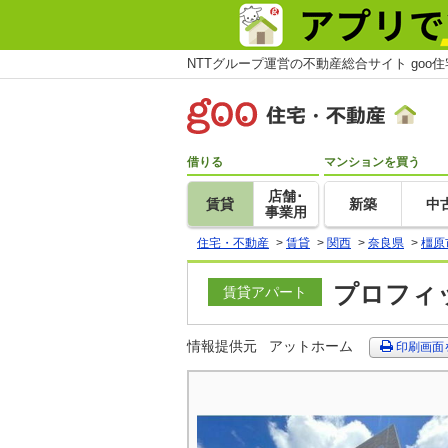
NTTグループ運営の不動産総合サイト goo
借りる
マンションを買う
店舗･
賃貸
新築
中
事業用
住宅・不動産
>
賃貸
>
関西
>
奈良県
>
橿原
プロフィッ
賃貸アパート
情報提供元
アットホーム
印刷画面