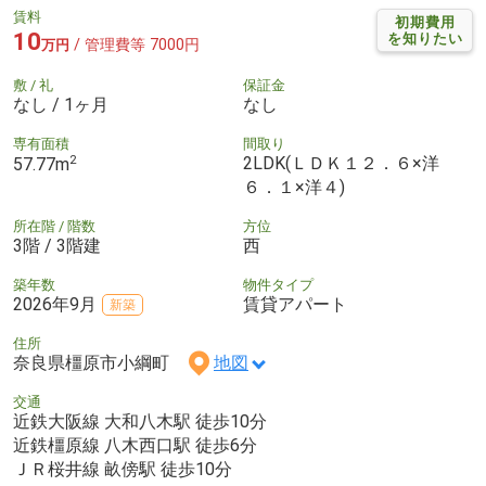
賃料
初期費用
10
を知りたい
/ 管理費等 7000円
万円
敷 / 礼
保証金
なし / 1ヶ月
なし
専有面積
間取り
2
2LDK(ＬＤＫ１２．６×洋
57.77m
６．１×洋４)
所在階 / 階数
方位
3階 / 3階建
西
築年数
物件タイプ
2026年9月
賃貸アパート
新築
住所
奈良県橿原市小綱町
地図
交通
近鉄大阪線 大和八木駅 徒歩10分
近鉄橿原線 八木西口駅 徒歩6分
ＪＲ桜井線 畝傍駅 徒歩10分