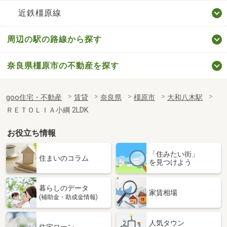
近鉄橿原線
周辺の駅の路線から探す
奈良県橿原市の不動産を探す
goo住宅・不動産
賃貸
奈良県
橿原市
大和八木駅
ＲＥＴＯＬＩＡ小綱 2LDK
お役立ち情報
「住みたい街」
住まいのコラム
を見つけよう
暮らしのデータ
家賃相場
(補助金・助成金情報)
人気タウン