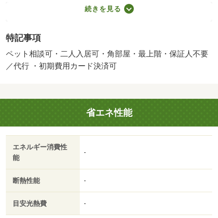
１，９３６円／月・ペット条件：小型犬可・２０２６年９
続きを見る
月完成の物件です。近鉄大阪線の大和八木駅まで徒歩１０
分の物件です。ペット相談可能です。建物のエントランス
特記事項
にはオートロック機能があり、収納としてクローゼットを
備えております。・バイク置場：なし・駐輪場：有/鍵交換
ペット相談可・二人入居可・角部屋・最上階・保証人不要
費用 16500円/ﾊｳｽｸﾘｰﾆﾝｸﾞ 71500円/その他 2750円
／代行 ・初期費用カード決済可
省エネ性能
エネルギー消費性
-
能
断熱性能
-
目安光熱費
-