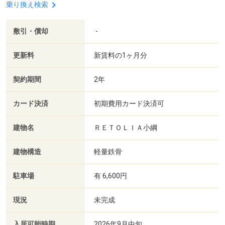
乗り換え検索
敷引・償却
-
更新料
新賃料の1ヶ月分
契約期間
2年
カード決済
初期費用カード決済可
建物名
ＲＥＴＯＬＩＡ小綱
建物構造
軽量鉄骨
駐車場
有 6,600円
現況
未完成
入居可能時期
2026年9月中旬