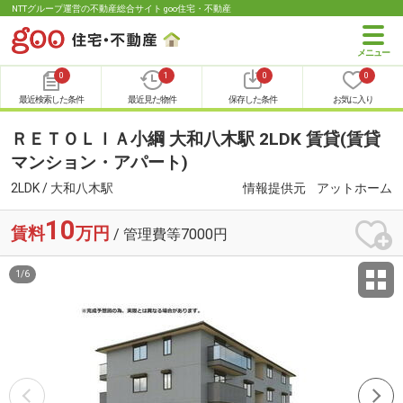
NTTグループ運営の不動産総合サイト goo住宅・不動産
0
1
0
0
最近検索した条件
最近見た物件
保存した条件
お気に入り
ＲＥＴＯＬＩＡ小綱 大和八木駅 2LDK 賃貸(賃貸
マンション・アパート)
2LDK / 大和八木駅
情報提供元
アットホーム
10
賃料
万円
/ 管理費等7000円
1
/
6