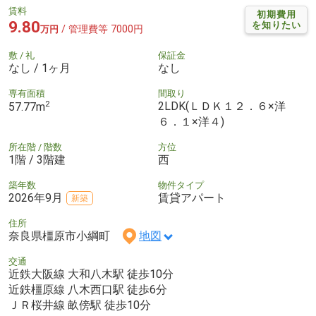
賃料
初期費用
9.80
を知りたい
/ 管理費等 7000円
万円
敷 / 礼
保証金
なし / 1ヶ月
なし
専有面積
間取り
2
2LDK(ＬＤＫ１２．６×洋
57.77m
６．１×洋４)
所在階 / 階数
方位
1階 / 3階建
西
築年数
物件タイプ
2026年9月
賃貸アパート
新築
住所
奈良県橿原市小綱町
地図
交通
近鉄大阪線 大和八木駅 徒歩10分
近鉄橿原線 八木西口駅 徒歩6分
ＪＲ桜井線 畝傍駅 徒歩10分