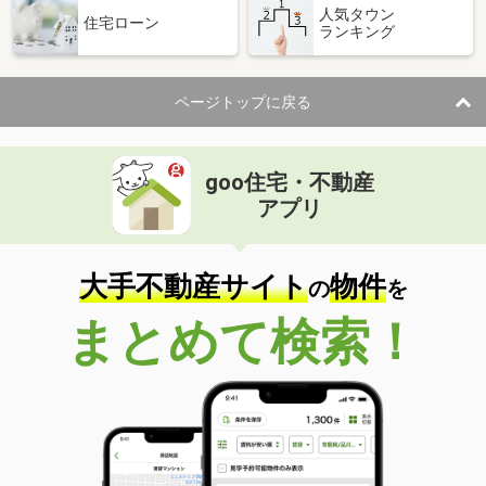
人気タウン
住宅ローン
ランキング
ページトップに戻る
goo住宅・不動産
アプリ
大手不動産サイト
物件
の
を
まとめて検索！