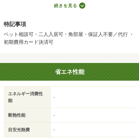
１，９１６円／月・ペット条件：小型犬可・２０２６年９
続きを見る
月完成の物件です。近鉄大阪線の大和八木駅まで徒歩１０
分の物件です。ペット相談可能です。来客時にはＴＶドア
特記事項
ホンで訪問者の顔を確認する事ができます。・バイク置
場：なし・駐輪場：有/鍵交換費用 16500円/ﾊｳｽｸﾘｰﾆﾝ
ペット相談可・二人入居可・角部屋・保証人不要／代行 ・
ｸﾞ 71500円/その他 2750円
初期費用カード決済可
省エネ性能
エネルギー消費性
-
能
断熱性能
-
目安光熱費
-