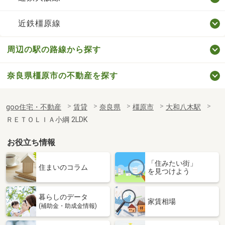
近鉄橿原線
周辺の駅の路線から探す
奈良県橿原市の不動産を探す
goo住宅・不動産
賃貸
奈良県
橿原市
大和八木駅
ＲＥＴＯＬＩＡ小綱 2LDK
お役立ち情報
「住みたい街」
住まいのコラム
を見つけよう
暮らしのデータ
家賃相場
(補助金・助成金情報)