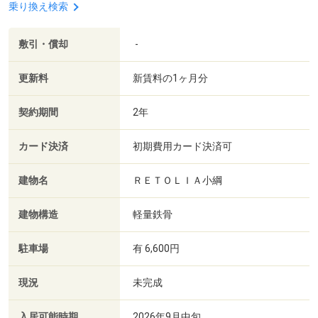
乗り換え検索
敷引・償却
-
更新料
新賃料の1ヶ月分
契約期間
2年
カード決済
初期費用カード決済可
建物名
ＲＥＴＯＬＩＡ小綱
建物構造
軽量鉄骨
駐車場
有 6,600円
現況
未完成
入居可能時期
2026年9月中旬