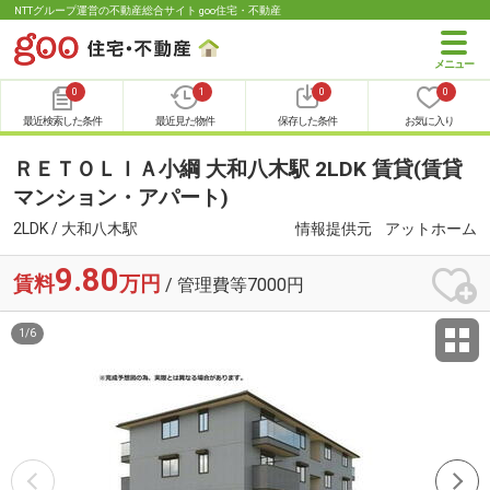
NTTグループ運営の不動産総合サイト goo住宅・不動産
0
1
0
0
最近検索した条件
最近見た物件
保存した条件
お気に入り
ＲＥＴＯＬＩＡ小綱 大和八木駅 2LDK 賃貸(賃貸
マンション・アパート)
2LDK / 大和八木駅
情報提供元
アットホーム
9.80
賃料
万円
/ 管理費等7000円
1
/
6