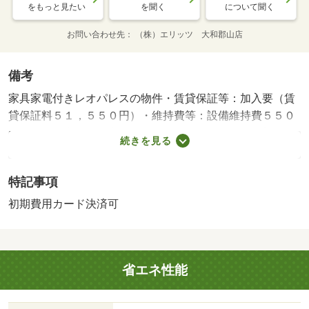
をもっと見たい
を聞く
について聞く
お問い合わせ先
（株）エリッツ 大和郡山店
備考
家具家電付きレオパレスの物件・賃貸保証等：加入要（賃
貸保証料５１，５５０円）・維持費等：設備維持費５５０
円／月・浴室には浴室乾燥機が設置されており、お部屋の
続きを見る
床は主要部あるいは一部がクッションフロアとなっており
ます。周辺にはローソン 橿原土橋町南店があり便利で
特記事項
す。・バイク置場：なし・駐輪場：有/鍵交換費用 16500
円/ﾊｳｽｸﾘｰﾆﾝｸﾞ 52250円/抗菌施工代 23760円
初期費用カード決済可
省エネ性能