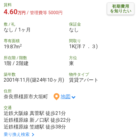
賃料
初期費用
4.60
を知りたい
/ 管理費等 5000円
万円
敷 / 礼
保証金
なし / 1ヶ月
なし
専有面積
間取り
2
1K(洋７．３)
19.87m
所在階 / 階数
方位
1階 / 2階建
東
築年数
物件タイプ
2001年11月(築24年10ヶ月)
賃貸アパート
住所
奈良県橿原市大垣町
地図
交通
近鉄大阪線 真菅駅 徒歩21分
近鉄橿原線 新ノ口駅 徒歩22分
近鉄橿原線 笠縫駅 徒歩38分
乗り換え検索