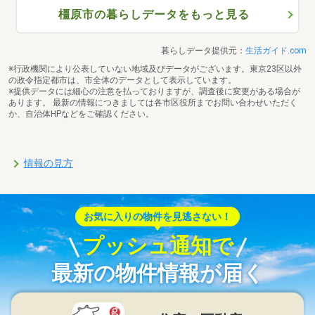
橿原市の暮らしデータをもっと見る
暮らしデータ提供元：
生活ガイド.com
※行政機関により公表していない地域及びデータがございます。東京23区以外
の政令指定都市は、市全体のデータとして表示しています。
※提供データには細心の注意を払っておりますが、調査後に変更がある場合が
あります。 最新の情報につきましては各市区役所までお問い合わせいただく
か、自治体HPなどをご確認ください。
情報の見方
お気に入りの物件を見逃さない！
プッシュ通知で
最新の物件情報が届く