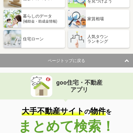
を見つけよう
暮らしのデータ
家賃相場
(補助金・助成金情報)
人気タウン
住宅ローン
ランキング
ページトップに戻る
goo住宅・不動産
アプリ
大手不動産サイト
物件
の
を
まとめて検索！