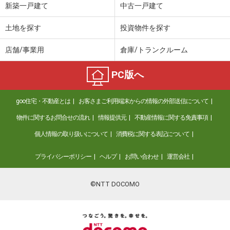
新築一戸建て
中古一戸建て
土地を探す
投資物件を探す
店舗/事業用
倉庫/トランクルーム
PC版へ
goo住宅・不動産とは
お客さまご利用端末からの情報の外部送信について
物件に関するお問合せの流れ
情報提供元
不動産情報に関する免責事項
個人情報の取り扱いについて
消費税に関する表記について
プライバシーポリシー
ヘルプ
お問い合わせ
運営会社
©NTT DOCOMO