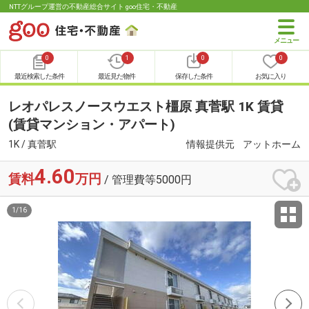
NTTグループ運営の不動産総合サイト goo住宅・不動産
0
1
0
0
最近検索した条件
最近見た物件
保存した条件
お気に入り
レオパレスノースウエスト橿原 真菅駅 1K 賃貸
(賃貸マンション・アパート)
1K / 真菅駅
情報提供元
アットホーム
4.60
賃料
万円
/ 管理費等5000円
1
/
16