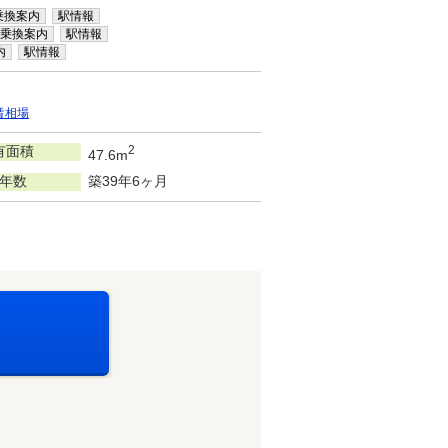
乗換案内
駅情報
乗換案内
駅情報
内
駅情報
賃相場
有面積
2
47.6m
年数
築39年6ヶ月