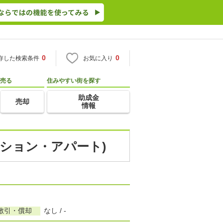
0
0
存した検索条件
お気に入り
売る
住みやすい街を探す
助成金
売却
情報
ンション・アパート)
敷引・償却
なし / -