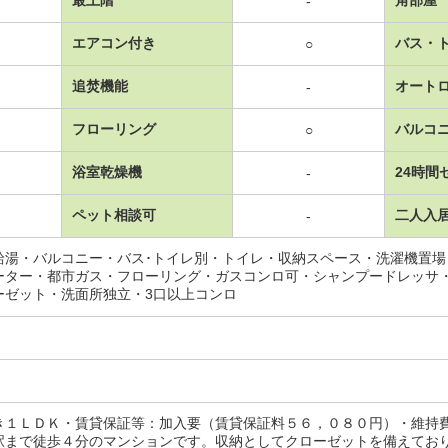
-
エアコン付き
バス・
○
追焚機能
オート
-
フローリング
バルコ
○
浴室乾燥機
24時間
-
ペット相談可
二人入
-
給湯・バルコニー・バス･トイレ別・トイレ・収納スペース・洗濯機置
ーター・都市ガス・フローリング・ガスコンロ可・シャンプードレッサ
ーゼット・洗面所独立・3口以上コンロ
き１ＬＤＫ・賃貸保証等：加入要（賃貸保証料５６，０８０円）・維持
駅まで徒歩４分のマンションです。収納としてクローゼットを備えてお