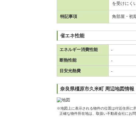
を受けにくい
特記事項
角部屋・初
省エネ性能
エネルギー消費性能
-
断熱性能
-
目安光熱費
-
奈良県橿原市久米町 周辺地図情報
※地図上に表示される物件の位置は付近住所に
正確な物件所在地は、取扱い不動産会社にお問