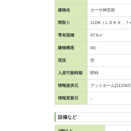
建物名
カーサ神宮前
間取り
1LDK（ＬＤＫ９．７
専有面積
47.6㎡
建物構造
RC
現況
空
入居可能時期
即時
情報提供元
アットホーム[1123637
情報更新日
-
設備など
2階以上