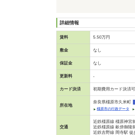
詳細情報
賃料
5.50万円
敷金
なし
保証金
なし
更新料
-
カード決済
初期費用カード決済
奈良県橿原市久米町
所在地
橿原市の行政データ
近鉄橿原線 橿原神宮前
交通
近鉄橿原線 畝傍御陵前
近鉄吉野線 岡寺駅 徒