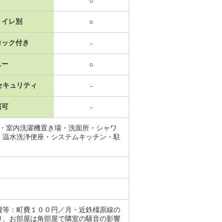
○
トイレ別
○
ロック付き
-
ニー
○
セキュリティ
-
居可
-
場・室内洗濯機置き場・洗面所・シャワ
・温水洗浄便座・システムキッチン・駐
費等：町費１００円／月・近鉄橿原線の
り、お部屋は角部屋で隣室の騒音の影響