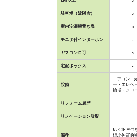
○
駐車場（近隣含）
○
室内洗濯機置き場
○
モニタ付インターホン
-
ガスコンロ可
○
宅配ボックス
-
エアコン・
設備
ー・エレベ
輪場・クロ
リフォーム履歴
-
リノベーション履歴
-
広々納戸付
備考
橿原神宮前