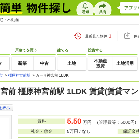
住宅・不動産
1
最近見た物件
保
一戸建てを買う
建てる
投資する
不動産
古
新築
中古
土地
土地活用
投資
市
>
橿原神宮前駅
>
カーサ神宮前 1LDK
宮前 橿原神宮前駅 1LDK 賃貸(賃貸マ
を表示
5.50
賃料
万円 (管理費等：5000円)
礼金・敷金
5万円 / なし
保証金/