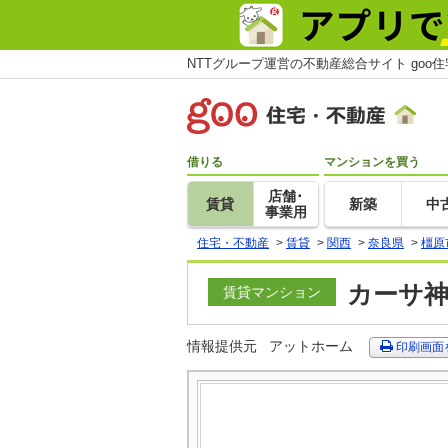
NTTグループ運営の不動産総合サイト goo
借りる
マンションを買う
店舗･
賃貸
新築
中
事業用
住宅・不動産
>
賃貸
>
関西
>
奈良県
>
橿原
カーサ神
賃貸マンション
情報提供元
アットホーム
印刷画面