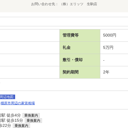
お問い合わせ先
（株）エリッツ 生駒店
管理費等
5000円
礼金
5万円
敷引・償却
-
契約期間
2年
可
周辺地図
橿原市周辺の家賃相場
駅 徒歩4分
乗換案内
駅 徒歩15分
乗換案内
歩22分
乗換案内