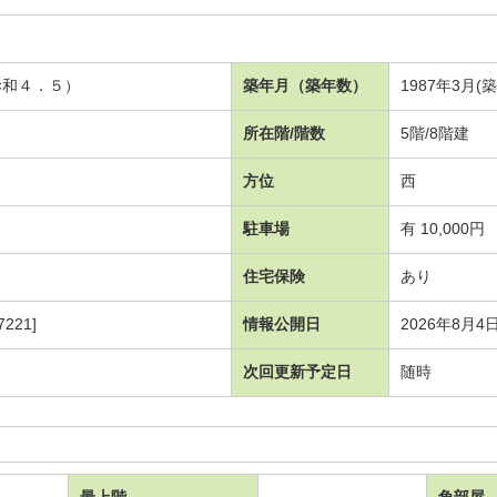
×和４．５）
築年月（築年数）
1987年3月(
所在階/階数
5階/8階建
方位
西
駐車場
有 10,000円
住宅保険
あり
221]
情報公開日
2026年8月4
次回更新予定日
随時
最上階
角部屋