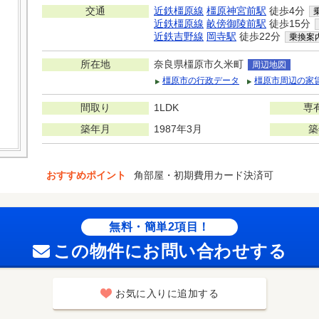
交通
近鉄橿原線
橿原神宮前駅
徒歩4分
近鉄橿原線
畝傍御陵前駅
徒歩15分
近鉄吉野線
岡寺駅
徒歩22分
乗換案
所在地
奈良県橿原市久米町
周辺地図
橿原市の行政データ
橿原市周辺の家
間取り
1LDK
専
築年月
1987年3月
築
おすすめポイント
角部屋・初期費用カード決済可
無料・簡単2項目！
この物件にお問い合わせする
お気に入りに追加する