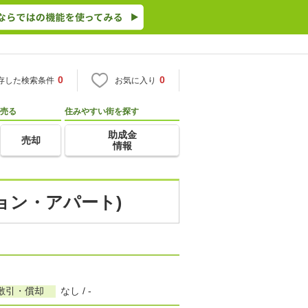
0
0
存した検索条件
お気に入り
売る
住みやすい街を探す
助成金
売却
情報
ション・アパート)
敷引・償却
なし / -