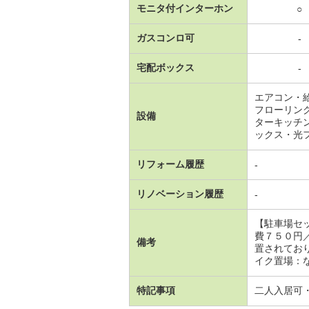
モニタ付インターホン
○
ガスコンロ可
-
宅配ボックス
-
エアコン・
フローリン
設備
ターキッチ
ックス・光
リフォーム履歴
-
リノベーション履歴
-
【駐車場セ
費７５０円
備考
置されてお
イク置場：なし
特記事項
二人入居可