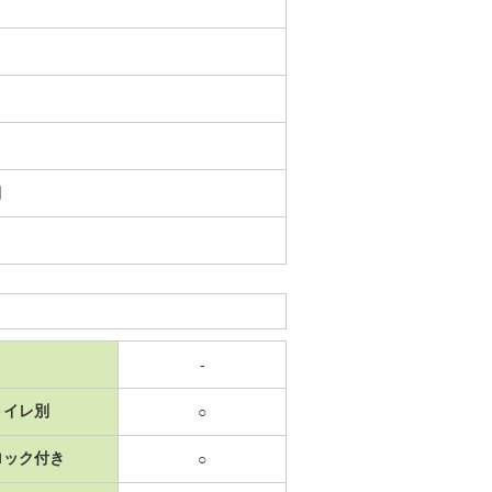
日
-
トイレ別
○
ロック付き
○