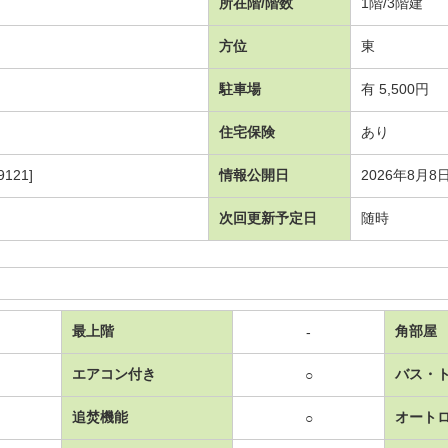
所在階/階数
1階/3階建
方位
東
駐車場
有 5,500円
住宅保険
あり
121]
情報公開日
2026年8月8
次回更新予定日
随時
最上階
角部屋
-
エアコン付き
バス・
○
追焚機能
オート
○