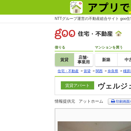
NTTグループ運営の不動産総合サイト goo
借りる
マンションを買う
店舗･
賃貸
新築
中
事業用
住宅・不動産
>
賃貸
>
関西
>
奈良県
>
橿原
ヴェルジェ
賃貸アパート
情報提供元
アットホーム
印刷画面