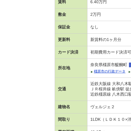
賃料
6.40万円
敷金
2万円
保証金
なし
更新料
新賃料の1ヶ月分
カード決済
初期費用カード決済
奈良県橿原市醍醐町
所在地
橿原市の行政データ
近鉄大阪線 大和八木駅
交通
ＪＲ桜井線 畝傍駅 徒
近鉄橿原線 八木西口駅
建物名
ヴェルジェ２
間取り
1LDK（ＬＤＫ１０×