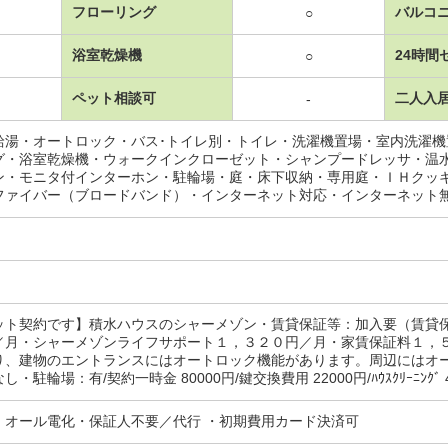
フローリング
バルコ
○
浴室乾燥機
24時間
○
ペット相談可
二人入
-
給湯・オートロック・バス･トイレ別・トイレ・洗濯機置場・室内洗濯
グ・浴室乾燥機・ウォークインクローゼット・シャンプードレッサ・温
ン・モニタ付インターホン・駐輪場・庭・床下収納・専用庭・ＩＨクッ
ファイバー（ブロードバンド）・インターネット対応・インターネット
ット契約です】積水ハウスのシャーメゾン・賃貸保証等：加入要（賃貸
／月・シャーメゾンライフサポート１，３２０円／月・家賃保証料１，
り、建物のエントランスにはオートロック機能があります。周辺にはオ
・駐輪場：有/契約一時金 80000円/鍵交換費用 22000円/ﾊｳｽｸﾘｰﾆﾝｸﾞ 
・オール電化・保証人不要／代行 ・初期費用カード決済可