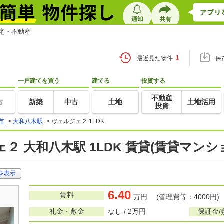
住宅・不動産
1
最近見た物件
保
一戸建てを買う
建てる
投資する
不動産
古
新築
中古
土地
土地活用
投資
市
>
大和八木駅
>
ヴェルジェ２ 1LDK
２ 大和八木駅 1LDK 賃貸(賃貸マン
を表示
6.40
賃料
万円 (管理費等：4000円)
礼金・敷金
なし / 2万円
保証金/