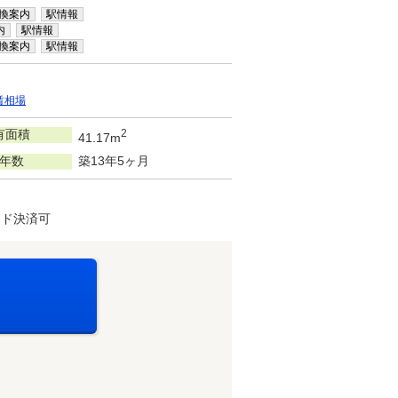
換案内
駅情報
内
駅情報
換案内
駅情報
賃相場
有面積
2
41.17m
年数
築13年5ヶ月
ード決済可