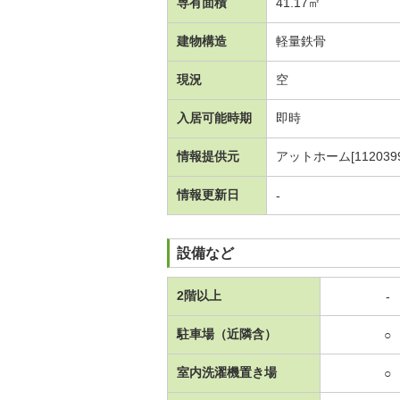
専有面積
41.17㎡
建物構造
軽量鉄骨
現況
空
入居可能時期
即時
情報提供元
アットホーム[1120399
情報更新日
-
設備など
2階以上
-
駐車場（近隣含）
○
室内洗濯機置き場
○