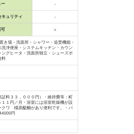
ニー
-
セキュリティ
-
居可
○
機置き場・洗面所・シャワー・追焚機能・
水洗浄便座・システムキッチン・カウン
キングヒータ・洗面所独立・シューズボ
無料
保証料３３，０００円）・維持費等：町
５１１円／月・浴室には浴室乾燥機が設
ークワ 橿原醍醐があり便利です。・バ
44000円