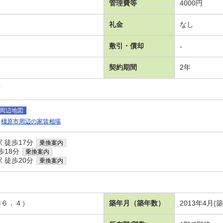
管理費等
4000円
礼金
なし
敷引・償却
-
契約期間
2年
可
周辺地図
橿原市周辺の家賃相場
 徒歩17分
乗換案内
歩18分
乗換案内
 徒歩20分
乗換案内
洋６．４）
築年月（築年数）
2013年4月(