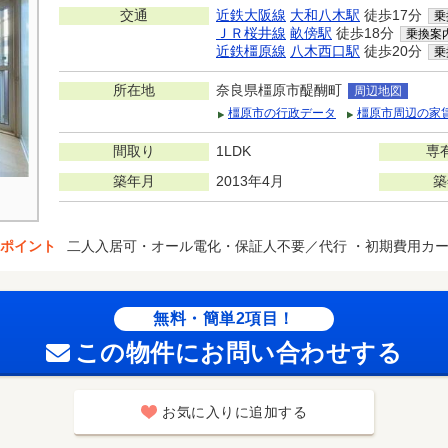
交通
近鉄大阪線
大和八木駅
徒歩17分
乗
ＪＲ桜井線
畝傍駅
徒歩18分
乗換案
近鉄橿原線
八木西口駅
徒歩20分
乗
所在地
奈良県橿原市醍醐町
周辺地図
橿原市の行政データ
橿原市周辺の家
間取り
1LDK
専
築年月
2013年4月
築
ポイント
二人入居可・オール電化・保証人不要／代行 ・初期費用カ
無料・簡単2項目！
この物件にお問い合わせする
お気に入りに追加する