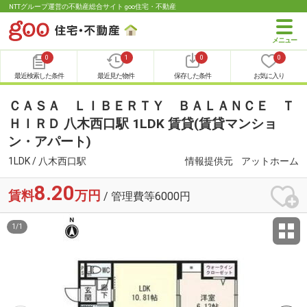
NTTグループ運営の不動産総合サイト goo住宅・不動産
0
1
0
0
最近検索した条件
最近見た物件
保存した条件
お気に入り
ＣＡＳＡ ＬＩＢＥＲＴＹ ＢＡＬＡＮＣＥ Ｔ
ＨＩＲＤ 八木西口駅 1LDK 賃貸(賃貸マンショ
ン・アパート)
1LDK / 八木西口駅
情報提供元
アットホーム
8.20
賃料
万円
/ 管理費等6000円
1
/
1