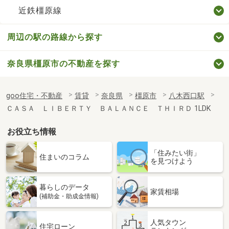
近鉄橿原線
周辺の駅の路線から探す
奈良県橿原市の不動産を探す
goo住宅・不動産
賃貸
奈良県
橿原市
八木西口駅
ＣＡＳＡ ＬＩＢＥＲＴＹ ＢＡＬＡＮＣＥ ＴＨＩＲＤ 1LDK
お役立ち情報
「住みたい街」
住まいのコラム
を見つけよう
暮らしのデータ
家賃相場
(補助金・助成金情報)
人気タウン
住宅ローン