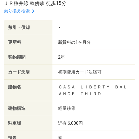
ＪＲ桜井線 畝傍駅 徒歩15分
乗り換え検索
敷引・償却
-
更新料
新賃料の1ヶ月分
契約期間
2年
カード決済
初期費用カード決済可
建物名
ＣＡＳＡ ＬＩＢＥＲＴＹ ＢＡＬ
ＡＮＣＥ ＴＨＩＲＤ
建物構造
軽量鉄骨
駐車場
近有 6,000円
現況
空