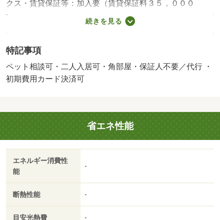
クス・賃貸保証等：加入要（賃貸保証料３５，０００
円）・維持費等：家賃保証料１，６８０円／月・ペット条
続きを見る
件：小型犬可／猫可・２０２６年６月完成の物件です。建
物のエントランスにはオートロック機能があり、来客時に
特記事項
はＴＶドアホンで訪問者の顔を確認する事ができます。周
辺にはファミリーマート 奈良県立医大前店があり便利で
ペット相談可・二人入居可・角部屋・保証人不要／代行 ・
す。・バイク置場：なし・駐輪場：有/鍵交換費用 16500
初期費用カード決済可
円/ﾊｳｽｸﾘｰﾆﾝｸﾞ 60500円/その他 2750円
省エネ性能
エネルギー消費性
-
能
断熱性能
-
目安光熱費
-