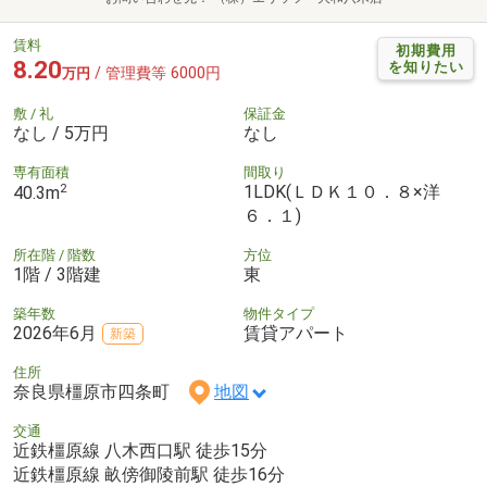
賃料
初期費用
8.20
を知りたい
/ 管理費等 6000円
万円
敷 / 礼
保証金
なし / 5万円
なし
専有面積
間取り
2
1LDK(ＬＤＫ１０．８×洋
40.3m
６．１)
所在階 / 階数
方位
1階 / 3階建
東
築年数
物件タイプ
2026年6月
賃貸アパート
新築
住所
奈良県橿原市四条町
地図
交通
近鉄橿原線 八木西口駅 徒歩15分
近鉄橿原線 畝傍御陵前駅 徒歩16分