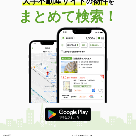
大手不動産サイト
物件
の
を
まとめて検索！