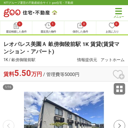
NTTグループ運営の不動産総合サイト goo住宅・不動産
0
1
0
0
最近検索した条件
最近見た物件
保存した条件
お気に入り
レオパレス美園Ａ 畝傍御陵前駅 1K 賃貸(賃貸マ
ンション・アパート)
1K / 畝傍御陵前駅
情報提供元
アットホーム
5.50
賃料
万円
/ 管理費等5000円
1
/
16