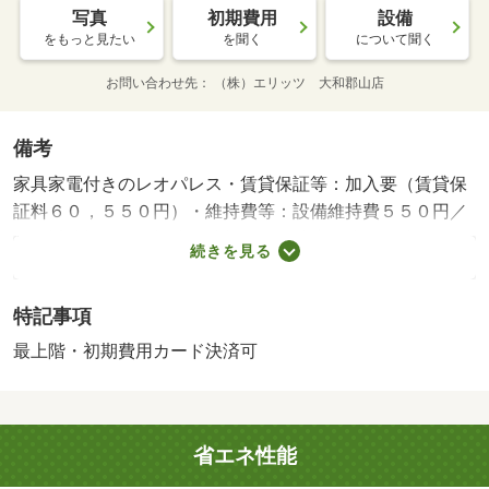
写真
初期費用
設備
をもっと見たい
を聞く
について聞く
お問い合わせ先
（株）エリッツ 大和郡山店
備考
家具家電付きのレオパレス・賃貸保証等：加入要（賃貸保
証料６０，５５０円）・維持費等：設備維持費５５０円／
月・近鉄橿原線の畝傍御陵前駅まで徒歩８分の物件です。
続きを見る
共用部には宅配ボックスが備え付けられており、来客時に
はＴＶドアホンで訪問者の顔を確認する事ができます。周
特記事項
辺にはローソン 橿原御坊町店があり便利です。・バイク
置場：なし・駐輪場：有/鍵交換費用 16500円/ﾊｳｽｸﾘｰﾆﾝ
最上階・初期費用カード決済可
ｸﾞ 52250円/抗菌施工代 23760円
省エネ性能