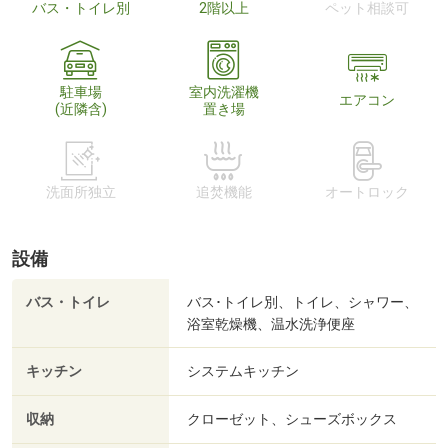
バス・トイレ別
2階以上
ペット相談可
駐車場
室内洗濯機
エアコン
(近隣含)
置き場
洗面所独立
追焚機能
オートロック
設備
バス・トイレ
バス･トイレ別、トイレ、シャワー、
浴室乾燥機、温水洗浄便座
キッチン
システムキッチン
収納
クローゼット、シューズボックス