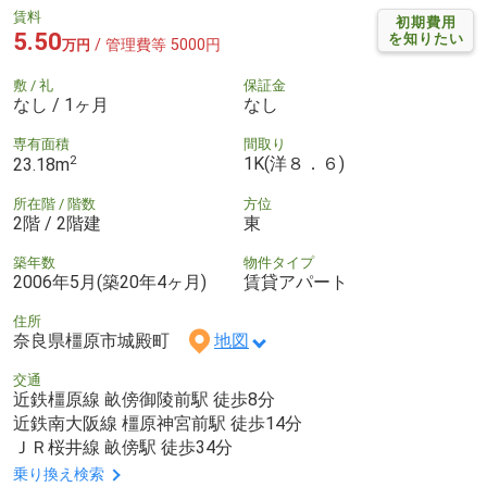
賃料
初期費用
5.50
を知りたい
/ 管理費等 5000円
万円
敷 / 礼
保証金
なし / 1ヶ月
なし
専有面積
間取り
2
1K(洋８．６)
23.18m
所在階 / 階数
方位
2階 / 2階建
東
築年数
物件タイプ
2006年5月(築20年4ヶ月)
賃貸アパート
住所
奈良県橿原市城殿町
地図
交通
近鉄橿原線 畝傍御陵前駅 徒歩8分
近鉄南大阪線 橿原神宮前駅 徒歩14分
ＪＲ桜井線 畝傍駅 徒歩34分
乗り換え検索