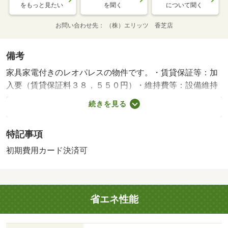
をもっと見たい
を聞く
について聞く
お問い合わせ先
（株）エリッツ 香芝店
備考
家具家電付きのレオパレスの物件です。・賃貸保証等：加
入要（賃貸保証料３８，５５０円）・維持費等：設備維持
費５５０円／月・浴室には浴室乾燥機が設置されており、
続きを見る
お部屋の床は主要部あるいは一部がクッションフロアとな
っております。周辺にはローソン 橿原木原店があり便利
特記事項
です。・バイク置場：なし・駐輪場：有/鍵交換費用 16500
円/ﾊｳｽｸﾘｰﾆﾝｸﾞ 41800円/抗菌施工代 23760円
初期費用カード決済可
省エネ性能