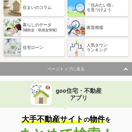
「住みたい街」
住まいのコラム
を見つけよう
暮らしのデータ
家賃相場
(補助金・助成金情報)
人気タウン
住宅ローン
ランキング
ページトップに戻る
goo住宅・不動産
アプリ
大手不動産サイト
物件
の
を