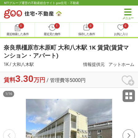
NTTグループ運営の不動産総合サイト goo住宅・不動産
0
1
0
0
最近検索した条件
最近見た物件
保存した条件
お気に入り
奈良県橿原市木原町 大和八木駅 1K 賃貸(賃貸マ
ンション・アパート)
1K / 大和八木駅
情報提供元
アットホーム
3.30
賃料
万円
/ 管理費等5000円
1
/
16