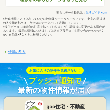
暮らしデータ提供元：
生活ガイド.com
※行政機関により公表していない地域及びデータがございます。東京23区以外
の政令指定都市は、市全体のデータとして表示しています。
※提供データには細心の注意を払っておりますが、調査後に変更がある場合が
あります。 最新の情報につきましては各市区役所までお問い合わせいただく
か、自治体HPなどをご確認ください。
情報の見方
お気に入りの物件を見逃さない！
プッシュ通知で
最新の物件情報が届く
goo住宅・不動産