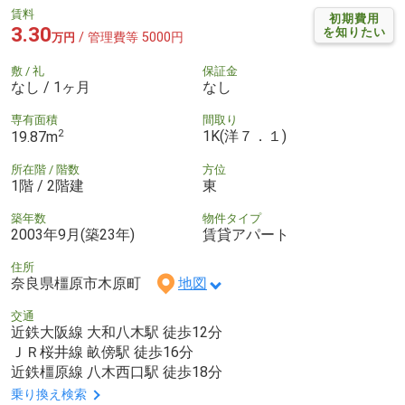
賃料
初期費用
3.30
を知りたい
/ 管理費等 5000円
万円
敷 / 礼
保証金
なし / 1ヶ月
なし
専有面積
間取り
2
1K(洋７．１)
19.87m
所在階 / 階数
方位
1階 / 2階建
東
築年数
物件タイプ
2003年9月(築23年)
賃貸アパート
住所
奈良県橿原市木原町
地図
交通
近鉄大阪線 大和八木駅 徒歩12分
ＪＲ桜井線 畝傍駅 徒歩16分
近鉄橿原線 八木西口駅 徒歩18分
乗り換え検索