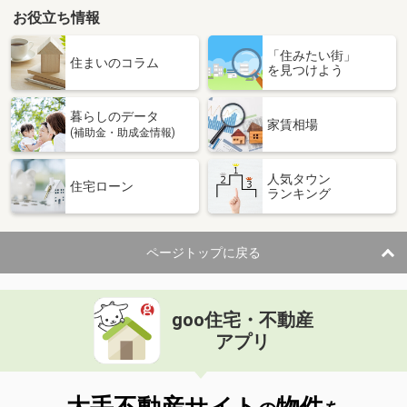
お役立ち情報
「住みたい街」
住まいのコラム
を見つけよう
暮らしのデータ
家賃相場
(補助金・助成金情報)
人気タウン
住宅ローン
ランキング
ページトップに戻る
goo住宅・不動産
アプリ
大手不動産サイト
物件