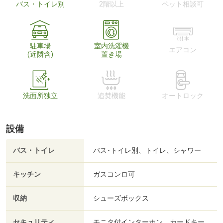
バス・トイレ別
2階以上
ペット相談可
駐車場
室内洗濯機
エアコン
(近隣含)
置き場
洗面所独立
追焚機能
オートロック
設備
バス・トイレ
バス･トイレ別、トイレ、シャワー
キッチン
ガスコンロ可
収納
シューズボックス
セキュリティ
モニタ付インターホン、カードキー