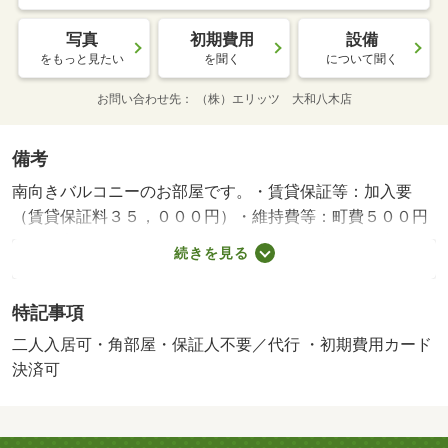
写真
初期費用
設備
をもっと見たい
を聞く
について聞く
お問い合わせ先
（株）エリッツ 大和八木店
備考
南向きバルコニーのお部屋です。・賃貸保証等：加入要
（賃貸保証料３５，０００円）・維持費等：町費５００円
／月・家賃保証料１，３９０円／月・近鉄大阪線の大和八
続きを見る
木駅まで徒歩９分の物件です。お部屋は角部屋で隣室の騒
音の影響を受けにくい傾向にあり、お部屋はおもな開口部
特記事項
が南方向に向いております。・バイク置場：なし・駐輪
場：有/町費 2000円/鍵交換費用 16500円/ﾊｳｽｸﾘｰﾆﾝ
二人入居可・角部屋・保証人不要／代行 ・初期費用カード
ｸﾞ 60500円
決済可