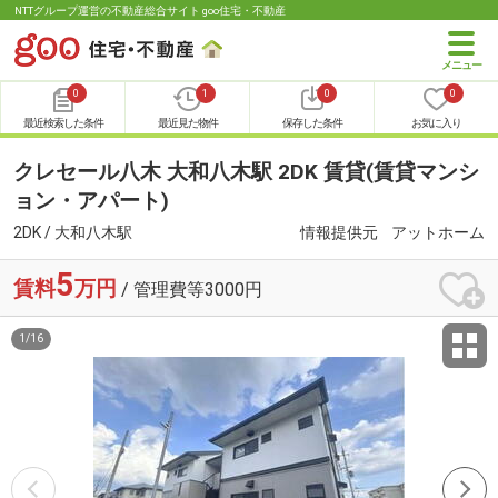
NTTグループ運営の不動産総合サイト goo住宅・不動産
0
1
0
0
最近検索した条件
最近見た物件
保存した条件
お気に入り
クレセール八木 大和八木駅 2DK 賃貸(賃貸マンシ
ョン・アパート)
2DK / 大和八木駅
情報提供元
アットホーム
5
賃料
万円
/ 管理費等3000円
1
/
16