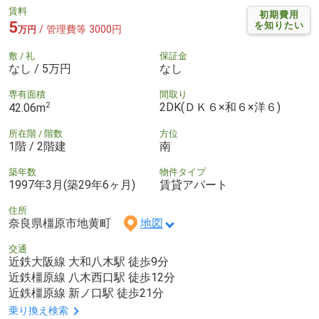
賃料
初期費用
5
を知りたい
/ 管理費等 3000円
万円
敷 / 礼
保証金
なし / 5万円
なし
専有面積
間取り
2
2DK(ＤＫ６×和６×洋６)
42.06m
所在階 / 階数
方位
1階 / 2階建
南
築年数
物件タイプ
1997年3月(築29年6ヶ月)
賃貸アパート
住所
奈良県橿原市地黄町
地図
交通
近鉄大阪線 大和八木駅 徒歩9分
近鉄橿原線 八木西口駅 徒歩12分
近鉄橿原線 新ノ口駅 徒歩21分
乗り換え検索