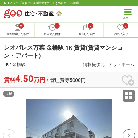
NTTグループ運営の不動産総合サイト goo住宅・不動産
0
1
0
0
最近検索した条件
最近見た物件
保存した条件
お気に入り
レオパレス万葉 金橋駅 1K 賃貸(賃貸マンショ
ン・アパート)
1K / 金橋駅
情報提供元
アットホーム
4.50
賃料
万円
/ 管理費等5000円
1
/
16