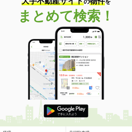
大手不動産サイト
物件
の
を
まとめて検索！