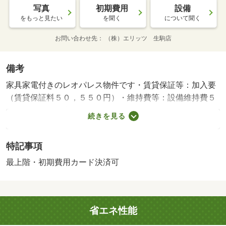
写真
初期費用
設備
をもっと見たい
を聞く
について聞く
お問い合わせ先
（株）エリッツ 生駒店
備考
家具家電付きのレオパレス物件です・賃貸保証等：加入要
（賃貸保証料５０，５５０円）・維持費等：設備維持費５
５０円／月・来客時にはＴＶドアホンで訪問者の顔を確認
続きを見る
する事ができ、共用部には宅配ボックスが備え付けられて
います。周辺にはファミリーマート 橿原小綱町店があり
特記事項
便利です。・バイク置場：なし・駐輪場：有/鍵交換費
用 16500円/ﾊｳｽｸﾘｰﾆﾝｸﾞ 52250円/抗菌施工代 23760円
最上階・初期費用カード決済可
省エネ性能