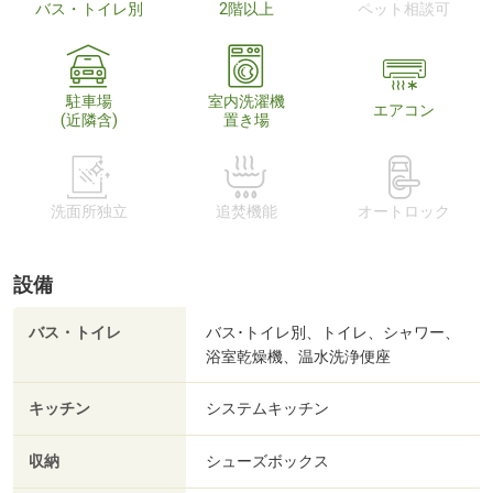
バス・トイレ別
2階以上
ペット相談可
駐車場
室内洗濯機
エアコン
(近隣含)
置き場
洗面所独立
追焚機能
オートロック
設備
バス・トイレ
バス･トイレ別、トイレ、シャワー、
浴室乾燥機、温水洗浄便座
キッチン
システムキッチン
収納
シューズボックス