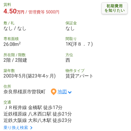
賃料
初期費用
4.50
を知りたい
/ 管理費等 5000円
万円
敷 / 礼
保証金
なし / なし
なし
専有面積
間取り
2
1K(洋８．７)
26.08m
所在階 / 階数
方位
2階 / 2階建
西
築年数
物件タイプ
2003年5月(築23年4ヶ月)
賃貸アパート
住所
奈良県橿原市曽我町
地図
交通
ＪＲ桜井線 金橋駅 徒歩17分
近鉄橿原線 八木西口駅 徒歩21分
近鉄大阪線 大和八木駅 徒歩23分
乗り換え検索