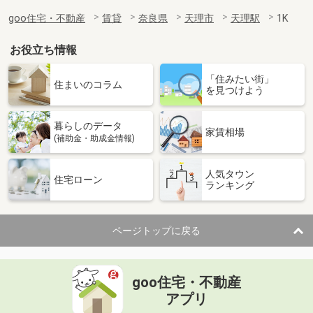
goo住宅・不動産
賃貸
奈良県
天理市
天理駅
1K
お役立ち情報
「住みたい街」
住まいのコラム
を見つけよう
暮らしのデータ
家賃相場
(補助金・助成金情報)
人気タウン
住宅ローン
ランキング
ページトップに戻る
goo住宅・不動産
アプリ