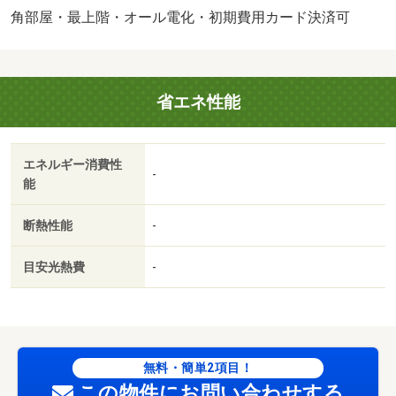
オートロック機能があります。周辺にはセブンイレブン
角部屋・最上階・オール電化・初期費用カード決済可
天理田井庄町店があり便利です。・バイク置場：有（無
料）・駐輪場：有/鍵交換費用 23100円
省エネ性能
エネルギー消費性
-
能
断熱性能
-
目安光熱費
-
無料・簡単2項目！
この物件にお問い合わせする