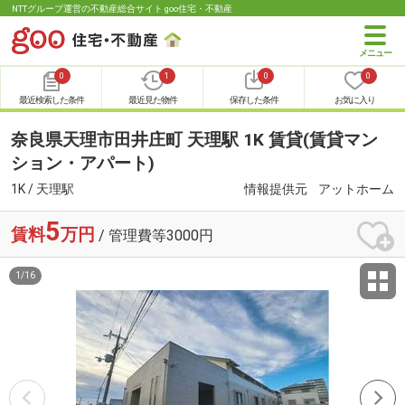
NTTグループ運営の不動産総合サイト goo住宅・不動産
0
1
0
0
最近検索した条件
最近見た物件
保存した条件
お気に入り
奈良県天理市田井庄町 天理駅 1K 賃貸(賃貸マン
ション・アパート)
1K / 天理駅
情報提供元
アットホーム
5
賃料
万円
/ 管理費等3000円
1
/
16