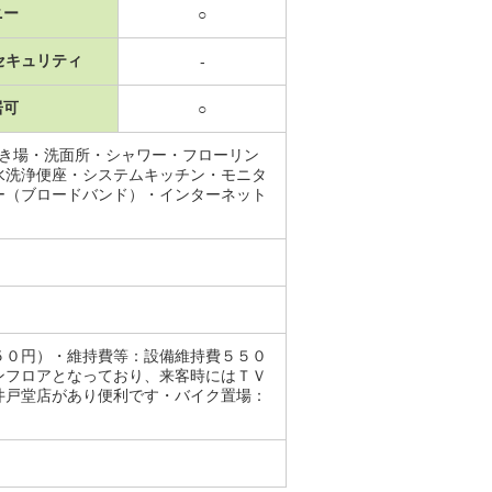
ニー
○
セキュリティ
-
居可
○
置き場・洗面所・シャワー・フローリン
水洗浄便座・システムキッチン・モニタ
ー（ブロードバンド）・インターネット
５０円）・維持費等：設備維持費５５０
ンフロアとなっており、来客時にはＴＶ
井戸堂店があり便利です・バイク置場：