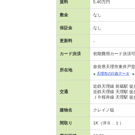
賃料
5.40万円
敷金
なし
保証金
なし
更新料
-
カード決済
初期費用カード決済
奈良県天理市東井戸
所在地
天理市の行政データ
近鉄天理線 前栽駅 徒
交通
近鉄天理線 天理駅 徒
ＪＲ桜井線 天理駅 徒
建物名
クレイノ聡
間取り
1K（洋６．１）