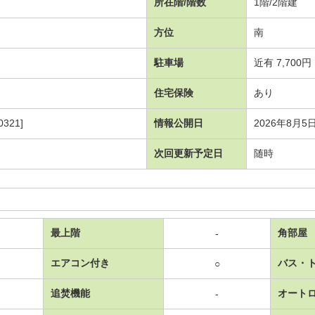
所在階/階数
1階/2階建
方位
南
駐車場
近有 7,700円
住宅保険
あり
321]
情報公開日
2026年8月5
次回更新予定日
随時
最上階
角部屋
-
エアコン付き
バス・
○
追焚機能
オート
-