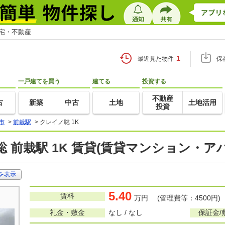
住宅・不動産
1
最近見た物件
保
一戸建てを買う
建てる
投資する
不動産
古
新築
中古
土地
土地活用
投資
市
>
前栽駅
>
クレイノ聡 1K
 前栽駅 1K 賃貸(賃貸マンション・ア
を表示
5.40
賃料
万円 (管理費等：4500円)
礼金・敷金
なし / なし
保証金/