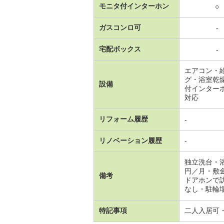
モニタ付インターホン
○
ガスコンロ可
-
宅配ボックス
-
エアコン・
グ・浴室乾
設備
付インター
対応
リフォーム履歴
-
リノベーション履歴
-
独立洗台・
円／月・敷
備考
ドアホンで
なし・駐輪場：有
特記事項
二人入居可