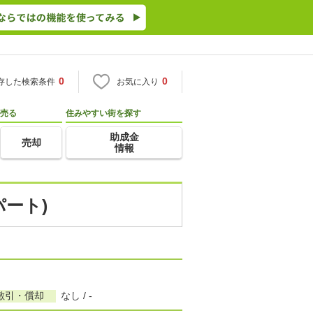
0
0
存した検索条件
お気に入り
売る
住みやすい街を探す
助成金
売却
情報
パート)
敷引・償却
なし / -