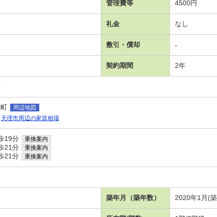
管理費等
4500円
礼金
なし
敷引・償却
-
契約期間
2年
可
堂町
周辺地図
天理市周辺の家賃相場
歩19分
乗換案内
歩21分
乗換案内
歩21分
乗換案内
築年月（築年数）
2020年1月(