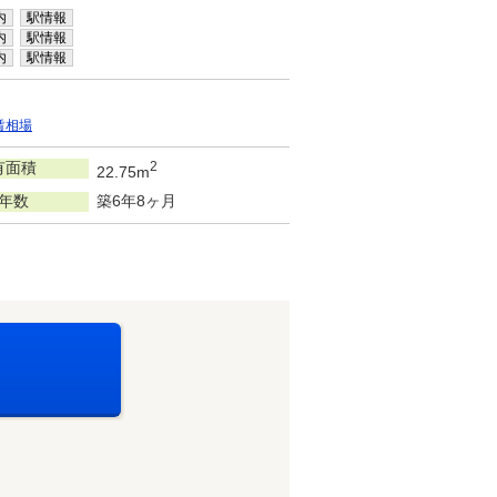
内
駅情報
内
駅情報
内
駅情報
賃相場
有面積
2
22.75m
年数
築6年8ヶ月