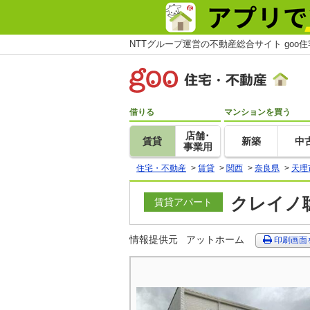
NTTグループ運営の不動産総合サイト goo
借りる
マンションを買う
店舗･
賃貸
新築
中
事業用
住宅・不動産
>
賃貸
>
関西
>
奈良県
>
天理
クレイノ聡
賃貸アパート
情報提供元
アットホーム
印刷画面