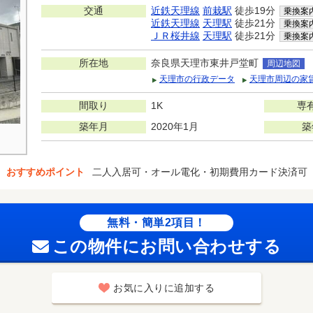
交通
近鉄天理線
前栽駅
徒歩19分
乗換案
近鉄天理線
天理駅
徒歩21分
乗換案
ＪＲ桜井線
天理駅
徒歩21分
乗換案
所在地
奈良県天理市東井戸堂町
周辺地図
天理市の行政データ
天理市周辺の家
間取り
1K
専
築年月
2020年1月
築
おすすめポイント
二人入居可・オール電化・初期費用カード決済可
無料・簡単2項目！
この物件にお問い合わせする
お気に入りに追加する