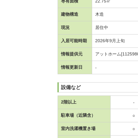
専有面積
22.75㎡
建物構造
木造
現況
居住中
入居可能時期
2026年9月上旬
情報提供元
アットホーム[1125980
情報更新日
-
設備など
2階以上
-
駐車場（近隣含）
○
室内洗濯機置き場
○