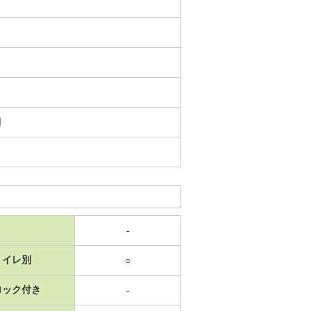
日
-
トイレ別
○
ロック付き
-