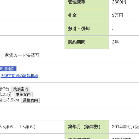
管理費等
2300円
礼金
9万円
敷引・償却
-
契約期間
2年
可、家賃カード決済可
周辺地図
天理市周辺の家賃相場
歩7分
乗換案内
歩23分
乗換案内
歩3.9km
乗換案内
３×洋６．１×洋６）
築年月（築年数）
2014年9月(築