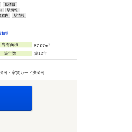
駅情報
内
駅情報
換案内
駅情報
賃相場
専有面積
2
57.07m
築年数
築12年
決済可・家賃カード決済可