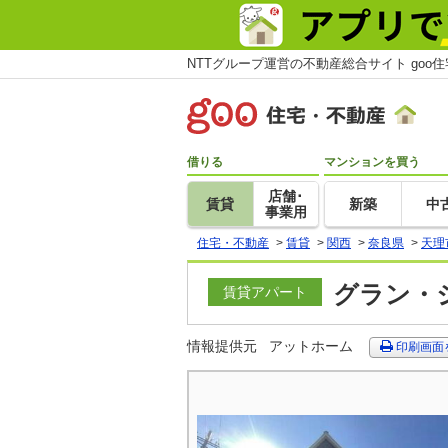
NTTグループ運営の不動産総合サイト goo
借りる
マンションを買う
店舗･
賃貸
新築
中
事業用
住宅・不動産
>
賃貸
>
関西
>
奈良県
>
天理
グラン・ジ
賃貸アパート
情報提供元
アットホーム
印刷画面