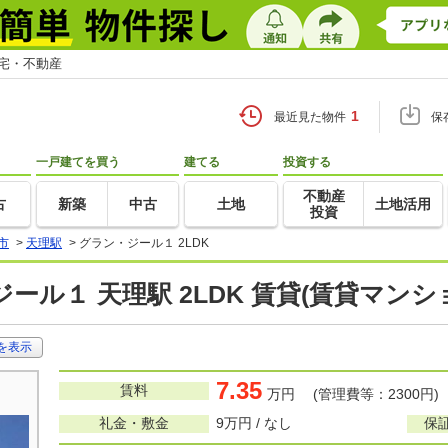
住宅・不動産
1
最近見た物件
保
一戸建てを買う
建てる
投資する
不動産
古
新築
中古
土地
土地活用
投資
市
>
天理駅
>
グラン・ジール１ 2LDK
ール１ 天理駅 2LDK 賃貸(賃貸マン
を表示
7.35
賃料
万円 (管理費等：2300円)
礼金・敷金
9万円 / なし
保