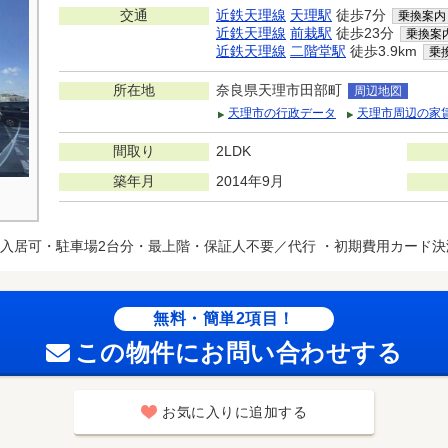
交通
近鉄天理線
天理駅
徒歩7分
乗換案内
近鉄天理線
前栽駅
徒歩23分
乗換案
近鉄天理線
二階堂駅
徒歩3.9km
乗
所在地
奈良県天理市田部町
周辺地図
天理市の行政データ
天理市周辺の家
間取り
2LDK
築年月
2014年9月
入居可・駐車場2台分・最上階・保証人不要／代行 ・初期費用カード
無料・簡単2項目！
この物件にお問い合わせする
お気に入りに追加する