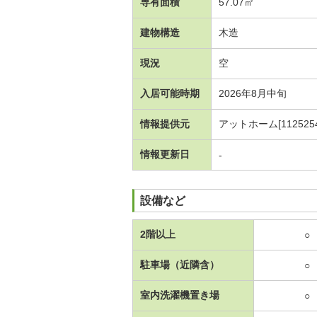
専有面積
57.07㎡
建物構造
木造
現況
空
入居可能時期
2026年8月中旬
情報提供元
アットホーム[1125254
情報更新日
-
設備など
2階以上
○
駐車場（近隣含）
○
室内洗濯機置き場
○