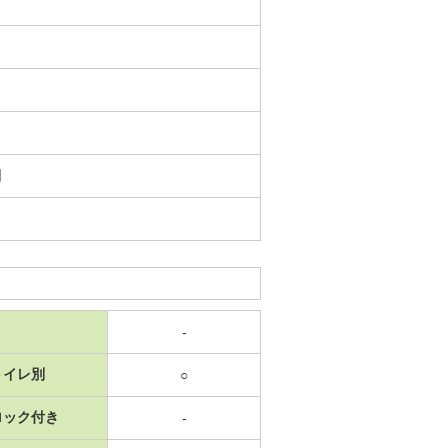
日
-
トイレ別
○
ロック付き
-