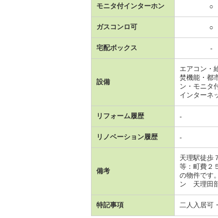
モニタ付インターホン
○
ガスコンロ可
○
宅配ボックス
-
エアコン・
焚機能・都
設備
ン・モニタ
インターネ
リフォーム履歴
-
リノベーション履歴
-
天理駅徒歩
等：町費２
備考
の物件です
ン 天理田部
特記事項
二人入居可