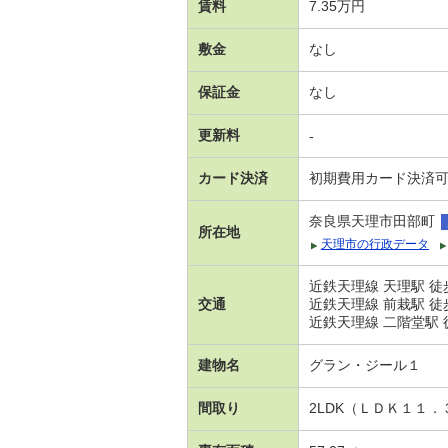
賃料
7.35万円
敷金
なし
保証金
なし
更新料
-
カード決済
初期費用カード決済
奈良県天理市田部町
所在地
天理市の行政データ
近鉄天理線 天理駅 徒
交通
近鉄天理線 前栽駅 徒
近鉄天理線 二階堂駅 徒
建物名
グラン・ジール１
間取り
2LDK（ＬＤＫ１１．