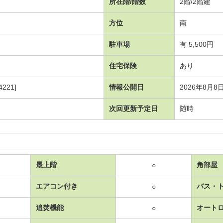
所在階/階数
2階/2階建
方位
南
駐車場
有 5,500円
住宅保険
あり
221]
情報公開日
2026年8月8
次回更新予定日
随時
最上階
角部屋
○
エアコン付き
バス・
○
追焚機能
オート
○