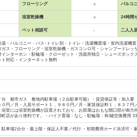
フローリング
バルコ
○
浴室乾燥機
24時間
○
ペット相談可
二人入
-
給湯・バルコニー・バス･トイレ別・トイレ・洗濯機置場・室内洗濯機
市ガス・フローリング・浴室乾燥機・ガスコンロ可・シャンプードレッ
付インターホン・駐輪場・クローゼット・洗面所独立・シューズボック
ット対応・インターネット無料
７分 都市ガス 敷地内駐車場（２台駐車可能）・賃貸保証等：加入要
５０円／月・入居サポート１，９８０円／月・家賃保証料１，８３７円
。浴室には浴室乾燥機が設置されており、お部屋はおもな開口部が南方
町店があり便利です。・バイク置場：なし・駐輪場：有/鍵交換費用 3300円/ﾊｳ
・駐車場2台分・最上階・保証人不要／代行 ・初期費用カード決済可・