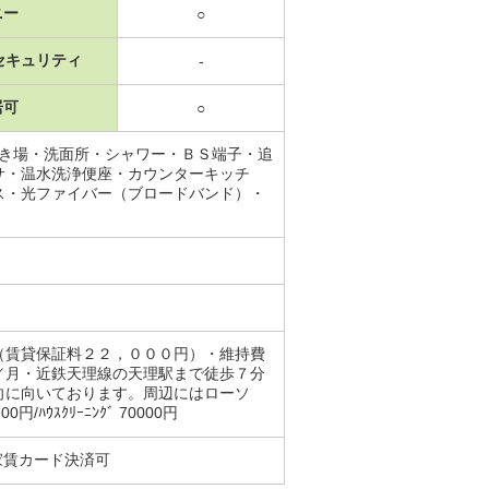
ニー
○
セキュリティ
-
居可
○
置き場・洗面所・シャワー・ＢＳ端子・追
サ・温水洗浄便座・カウンターキッチ
ス・光ファイバー（ブロードバンド）・
（賃貸保証料２２，０００円）・維持費
／月・近鉄天理線の天理駅まで徒歩７分
向に向いております。周辺にはローソ
ｽｸﾘｰﾆﾝｸﾞ 70000円
家賃カード決済可