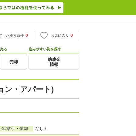
0
0
存した検索条件
お気に入り
売る
住みやすい街を探す
助成金
売却
情報
ション・アパート)
証金/敷引・償却
なし / -