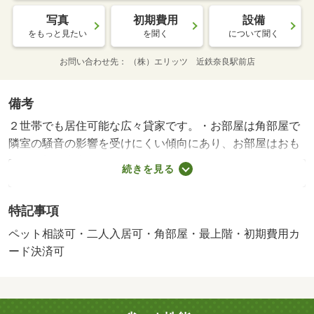
写真
初期費用
設備
をもっと見たい
を聞く
について聞く
お問い合わせ先
（株）エリッツ 近鉄奈良駅前店
備考
２世帯でも居住可能な広々貸家です。・お部屋は角部屋で
隣室の騒音の影響を受けにくい傾向にあり、お部屋はおも
な開口部が南方向に向いております。周辺にはローソン
続きを見る
大和郡山新町店があり便利です。・バイク置場：有（無
料）・駐輪場：有/鍵交換費用 33000円
特記事項
ペット相談可・二人入居可・角部屋・最上階・初期費用カ
ード決済可