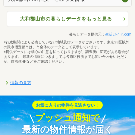
大和郡山市の暮らしデータをもっと見る
暮らしデータ提供元：
生活ガイド.com
※行政機関により公表していない地域及びデータがございます。東京23区以外
の政令指定都市は、市全体のデータとして表示しています。
※提供データには細心の注意を払っておりますが、調査後に変更がある場合が
あります。 最新の情報につきましては各市区役所までお問い合わせいただく
か、自治体HPなどをご確認ください。
情報の見方
お気に入りの物件を見逃さない！
プッシュ通知で
最新の物件情報が届く