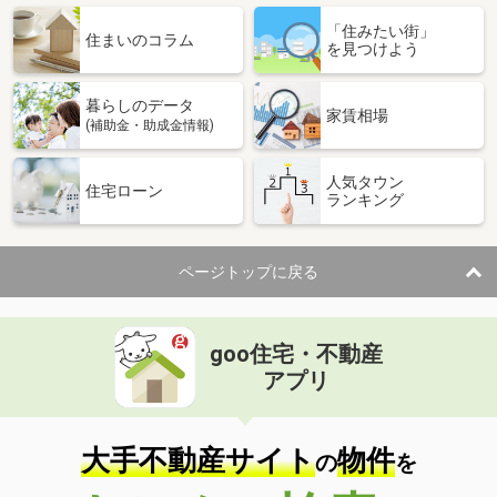
「住みたい街」
住まいのコラム
を見つけよう
暮らしのデータ
家賃相場
(補助金・助成金情報)
人気タウン
住宅ローン
ランキング
ページトップに戻る
goo住宅・不動産
アプリ
大手不動産サイト
物件
の
を