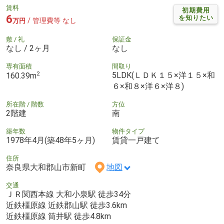
賃料
初期費用
6
を知りたい
/ 管理費等 なし
万円
敷 / 礼
保証金
なし / 2ヶ月
なし
専有面積
間取り
2
5LDK(ＬＤＫ１５×洋１５×和
160.39m
６×和８×洋６×洋８)
所在階 / 階数
方位
2階建
南
築年数
物件タイプ
1978年4月(築48年5ヶ月)
賃貸一戸建て
住所
奈良県大和郡山市新町
地図
交通
ＪＲ関西本線 大和小泉駅 徒歩34分
近鉄橿原線 近鉄郡山駅 徒歩3.6km
近鉄橿原線 筒井駅 徒歩4.8km