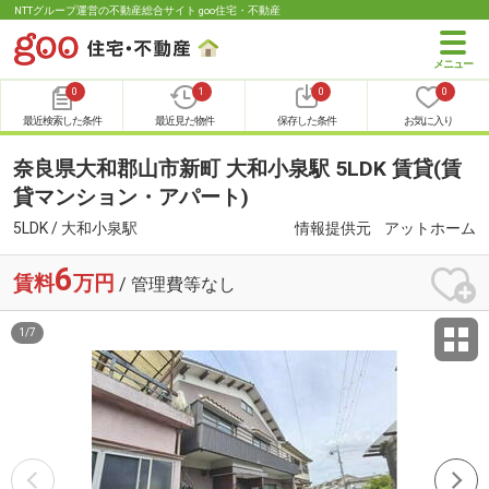
NTTグループ運営の不動産総合サイト goo住宅・不動産
0
1
0
0
最近検索した条件
最近見た物件
保存した条件
お気に入り
奈良県大和郡山市新町 大和小泉駅 5LDK 賃貸(賃
貸マンション・アパート)
5LDK / 大和小泉駅
情報提供元
アットホーム
6
賃料
万円
/ 管理費等なし
1
/
7