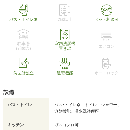
バス・トイレ別
2階以上
ペット相談可
駐車場
室内洗濯機
エアコン
(近隣含)
置き場
洗面所独立
追焚機能
オートロック
設備
バス・トイレ
バス･トイレ別、トイレ、シャワー、
追焚機能、温水洗浄便座
キッチン
ガスコンロ可