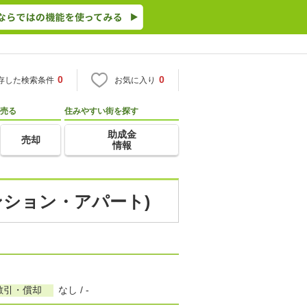
0
0
存した検索条件
お気に入り
売る
住みやすい街を探す
助成金
売却
情報
ンション・アパート)
敷引・償却
なし / -