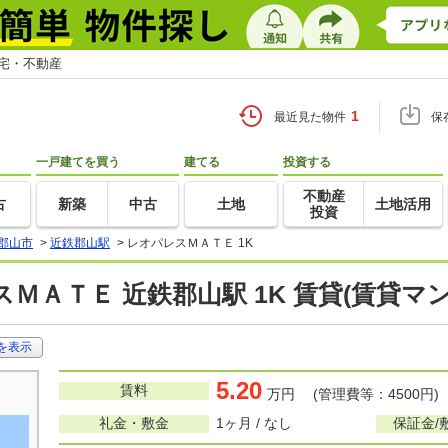
住宅・不動産
1
最近見た物件
保
一戸建てを買う
建てる
投資する
不動産
古
新築
中古
土地
土地活用
投資
郡山市
>
近鉄郡山駅
>
レオパレスＭＡＴＥ 1K
ＭＡＴＥ 近鉄郡山駅 1K 賃貸(賃貸マ
を表示
5.20
賃料
万円 (管理費等：4500円)
礼金・敷金
1ヶ月 / なし
保証金/