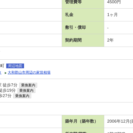
管理費等
4500円
礼金
1ヶ月
敷引・償却
-
契約期間
2年
可
南町
周辺地図
タ
大和郡山市周辺の家賃相場
 徒歩7分
乗換案内
徒歩19分
乗換案内
歩27分
乗換案内
築年月（築年数）
2006年12月