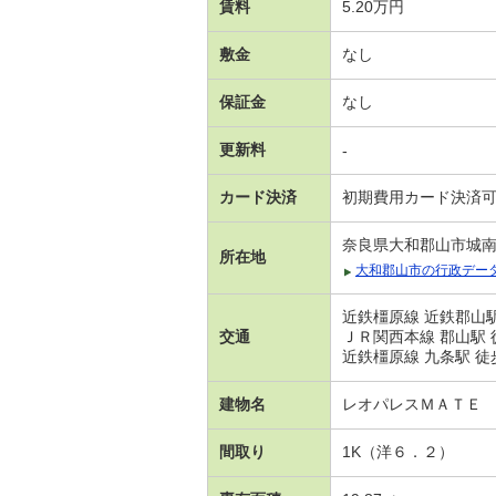
賃料
5.20万円
敷金
なし
保証金
なし
更新料
-
カード決済
初期費用カード決済
奈良県大和郡山市城
所在地
大和郡山市の行政デー
近鉄橿原線 近鉄郡山駅
交通
ＪＲ関西本線 郡山駅 
近鉄橿原線 九条駅 徒
建物名
レオパレスＭＡＴＥ
間取り
1K（洋６．２）