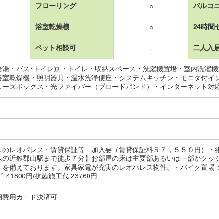
フローリング
バルコ
○
浴室乾燥機
24時間
○
ペット相談可
二人入
-
給湯・バス･トイレ別・トイレ・収納スペース・洗濯機置場・室内洗濯
浴室乾燥機・照明器具・温水洗浄便座・システムキッチン・モニタ付イ
ューズボックス・光ファイバー（ブロードバンド）・インターネット対
きのレオパレス・賃貸保証等：加入要（賃貸保証料５７，５５０円）・
線の近鉄郡山駅まで徒歩７分】お部屋の床は主要部あるいは一部がクッ
を備えております。家具家電が充実のレオパレス物件。・バイク置場：なし
ﾆﾝｸﾞ 41800円/抗菌施工代 23760円
期費用カード決済可