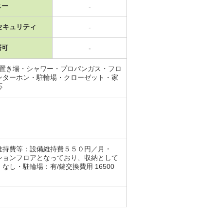
ニー
-
セキュリティ
-
居可
-
機置き場・シャワー・プロパンガス・フロ
ンターホン・駐輪場・クローゼット・家
応
維持費等：設備維持費５５０円／月・
ションフロアとなっており、収納として
・駐輪場：有/鍵交換費用 16500