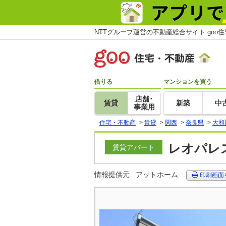
NTTグループ運営の不動産総合サイト goo
借りる
マンションを買う
店舗･
賃貸
新築
中
事業用
住宅・不動産
>
賃貸
>
関西
>
奈良県
>
大和
レオパレス
賃貸アパート
情報提供元
アットホーム
印刷画面