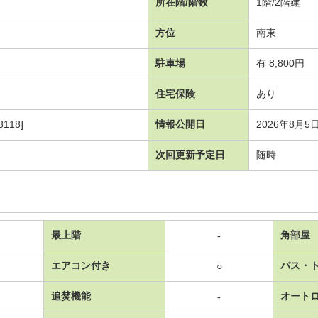
所在階/階数
1階/2階建
方位
南東
駐車場
有 8,800円
住宅保険
あり
118]
情報公開日
2026年8月5
次回更新予定日
随時
最上階
角部屋
-
エアコン付き
バス・
○
追焚機能
オート
-