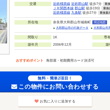
交通
近鉄橿原線
近鉄郡山駅
徒歩7分
乗
ＪＲ関西本線
郡山駅
徒歩19分
乗換
近鉄橿原線
九条駅
徒歩27分
乗換案
所在地
奈良県大和郡山市城南町
周辺地図
大和郡山市の行政データ
大和郡山市
間取り
1K
専
築年月
2006年12月
築
おすすめポイント
角部屋・初期費用カード決済可
無料・簡単2項目！
この物件にお問い合わせする
お気に入りに追加する