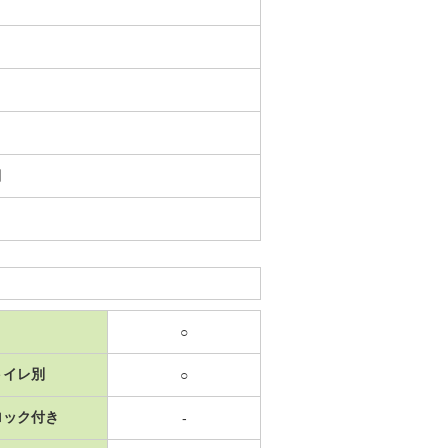
日
○
トイレ別
○
ロック付き
-