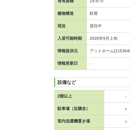
専有面積
19.87㎡
建物構造
鉄骨
現況
居住中
入居可能時期
2026年9月上旬
情報提供元
アットホーム[1153648
情報更新日
-
設備など
2階以上
-
駐車場（近隣含）
○
室内洗濯機置き場
○