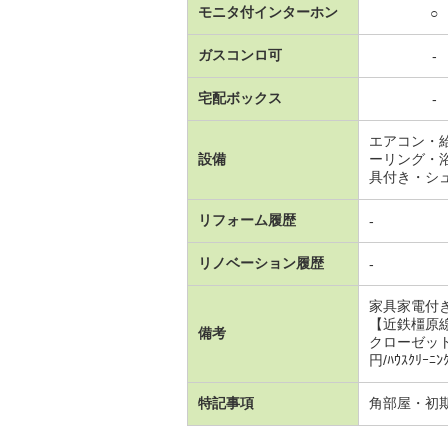
モニタ付インターホン
○
ガスコンロ可
-
宅配ボックス
-
エアコン・
設備
ーリング・
具付き・シ
リフォーム履歴
-
リノベーション履歴
-
家具家電付
【近鉄橿原
備考
クローゼット
円/ﾊｳｽｸﾘｰ
特記事項
角部屋・初