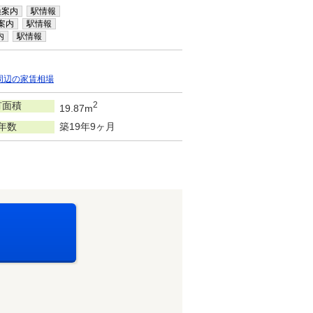
換案内
駅情報
案内
駅情報
内
駅情報
周辺の家賃相場
有面積
2
19.87m
年数
築19年9ヶ月